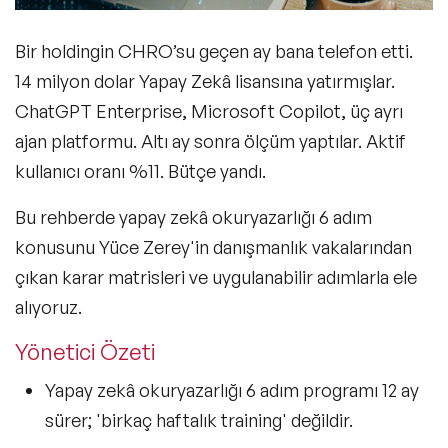
Bir holdingin CHRO’su geçen ay bana telefon etti.
Speaker Agency ile Doğru Eşleştirme
14 milyon dolar Yapay Zekâ lisansına yatırmışlar.
ChatGPT Enterprise, Microsoft Copilot, üç ayrı
ajan platformu. Altı ay sonra ölçüm yaptılar. Aktif
Yazar Hakkında
kullanıcı oranı %11. Bütçe yandı.
Bu rehberde yapay zekâ okuryazarlığı 6 adım
konusunu Yüce Zerey'in danışmanlık vakalarından
Sıkça Sorulan Sorular (SSS)
çıkan karar matrisleri ve uygulanabilir adımlarla ele
alıyoruz.
Yönetici Özeti
Yapay zekâ okuryazarlığı 6 adım programı 12 ay
sürer; 'birkaç haftalık training' değildir.