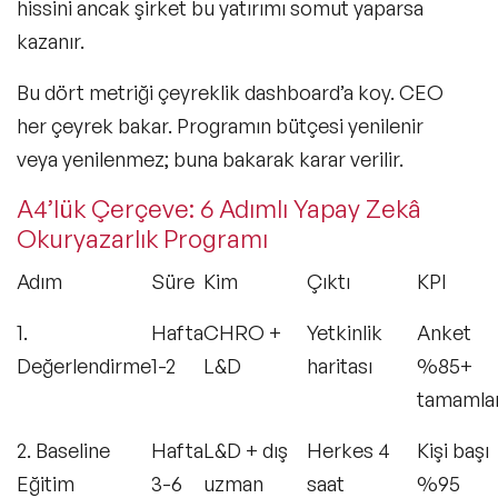
hissini ancak şirket bu yatırımı somut yaparsa
kazanır.
Bu dört metriği çeyreklik dashboard’a koy. CEO
her çeyrek bakar. Programın bütçesi yenilenir
veya yenilenmez; buna bakarak karar verilir.
A4’lük Çerçeve: 6 Adımlı Yapay Zekâ
Okuryazarlık Programı
Adım
Süre
Kim
Çıktı
KPI
1.
Hafta
CHRO +
Yetkinlik
Anket
Değerlendirme
1-2
L&D
haritası
%85+
tamaml
2. Baseline
Hafta
L&D + dış
Herkes 4
Kişi başı
Eğitim
3-6
uzman
saat
%95