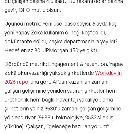
bu çalışan başına 4.5 saat.” Bu rakamı dolar bazına
çevir, CFO mutlu olsun.
Üçüncü metrik: Yeni use-case sayısı. 6 ayda kaç
yeni Yapay Zekâ kullanım örneği keşfedildi,
dokümante edildi, başka departmanlara yayıldı?
Hedef en az 30. JPMorgan 450’ye çıktı.
Dördüncü metrik: Engagement & retention. Yapay
Zekâ okuryazarlığı yüksek şirketlerde
Workday’in
2026 raporu
na göre AI’dan kazanılan zamanı
çalışan gelişimine yeniden yatıran şirketler hem
üretkenlik hem bağlılık avantajı yakalıyor; ama
şirketlerin yalnız %30’u zamanı çalışan gelişimine
yönlendiriyor (%39’u teknolojiye, %32’si ek iş
yüküne). Çalışan, “geleceğe hazırlanıyorum”