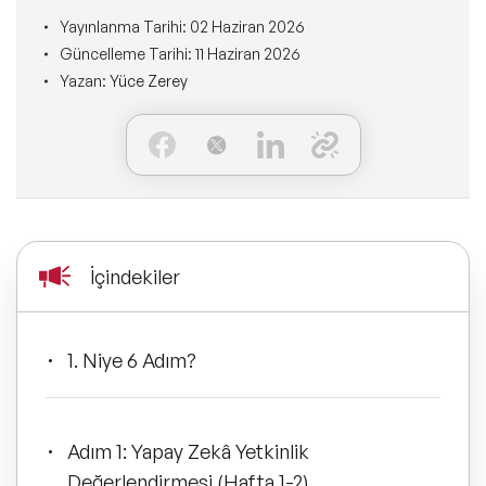
Ne Sunarız?
İLETİŞİM
Yayınlanma Tarihi:
02 Haziran 2026
Kişisel Dönüşüm Konuşmacıları
Konuşmacı Özel Çözümleri
Güncelleme Tarihi:
11 Haziran 2026
Ne Yaparız?
Yazan:
Yüce Zerey
Sürdürülebilirlik Konuşmacıları
Tüm Çözümler
Kim İçin Yaparız?
Yeni Konuşmacılarımız
Kimlerle Yaparız?
Dijital Dönüşüm Konuşmacıları
Ekibimiz
İçindekiler
Pazarlama Konuşmacıları
Referanslarımız
Mindfulness Konuşmacıları
1. Niye 6 Adım?
Sıkça Sorulan Sorular
Mizah Konuşmacıları
Adım 1: Yapay Zekâ Yetkinlik
Cinsiyet Eşitliği, Çeşitlilik
Değerlendirmesi (Hafta 1-2)