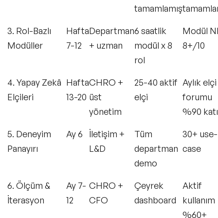
tamamlamış
tamaml
3. Rol-Bazlı
Hafta
Departman
6 saatlik
Modül N
Modüller
7-12
+ uzman
modül x 8
8+/10
rol
4. Yapay Zekâ
Hafta
CHRO +
25-40 aktif
Aylık elçi
Elçileri
13-20
üst
elçi
forumu
yönetim
%90 katı
5. Deneyim
Ay 6
İletişim +
Tüm
30+ use-
Panayırı
L&D
departman
case
demo
6. Ölçüm &
Ay 7-
CHRO +
Çeyrek
Aktif
İterasyon
12
CFO
dashboard
kullanım
%60+