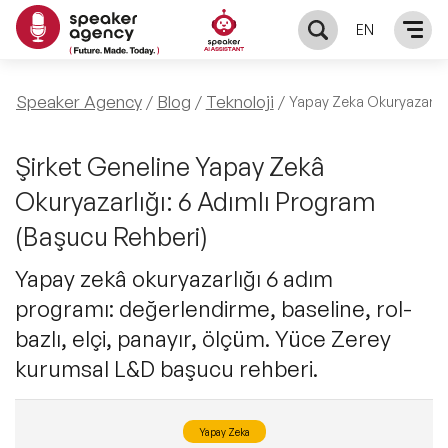
EN
KONUŞMACILAR
Speaker Agency
Blog
Teknoloji
Yapay Zeka Okuryazarlığ
Yerel Konuşmacılar
KONULAR
Şirket Geneline Yapay Zekâ
Okuryazarlığı: 6 Adımlı Program
Global Konuşmacılar
Öne Çıkan Konular
ÇÖZÜMLER
(Başucu Rehberi)
Exclusive Konuşmacılar
Exclusive Konuşmacılarımız
Yapay zekâ okuryazarlığı 6 adım
Keynote & Konuşma
INFLUENCER
programı: değerlendirme, baseline, rol-
Tüm Konuşmacılar
Ünlü Konuşmacılar
Master Class Workshop
bazlı, elçi, panayır, ölçüm. Yüce Zerey
HAKKIMIZDA
kurumsal L&D başucu rehberi.
İlham Veren Konuşmacılar
Akış Sunumu & Moderasyon
Biz Kimiz?
BLOG
Yapay Zeka
İlham Veren Kadın Konuşmacılar
Deneyim Odaklı Çözümler