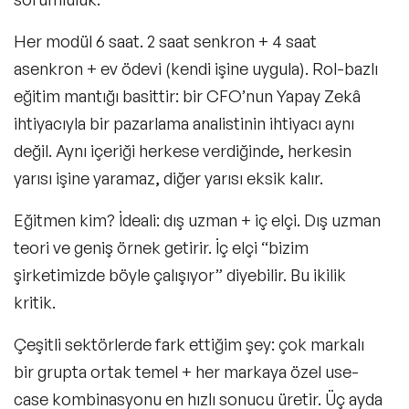
Her modül 6 saat. 2 saat senkron + 4 saat
asenkron + ev ödevi (kendi işine uygula). Rol-bazlı
eğitim mantığı basittir: bir CFO’nun Yapay Zekâ
ihtiyacıyla bir pazarlama analistinin ihtiyacı aynı
değil. Aynı içeriği herkese verdiğinde, herkesin
yarısı işine yaramaz, diğer yarısı eksik kalır.
Eğitmen kim? İdeali: dış uzman + iç elçi. Dış uzman
teori ve geniş örnek getirir. İç elçi “bizim
şirketimizde böyle çalışıyor” diyebilir. Bu ikilik
kritik.
Çeşitli sektörlerde fark ettiğim şey: çok markalı
bir grupta ortak temel + her markaya özel use-
case kombinasyonu en hızlı sonucu üretir. Üç ayda