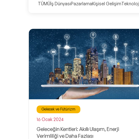
TÜMÜ
İş Dünyası
Pazarlama
Kişisel Gelişim
Teknoloj
Gelecek ve Fütürizm
16 Ocak 2024
Geleceğin Kentleri: Akıllı Ulaşım, Enerji
Verimliliği ve Daha Fazlası