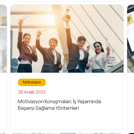
Liderlik
Başarı Öyküleri
C-Level
Finans ve Ekonomi
Mizah
Pazarlama ve Yaratıcılık
Motivasyon
Müşteri ve Tüketici Trendleri
Filtrele
28 Aralık 2023
Vizyon ve Strateji
Motivasyon Konuşmaları: İş Yaşamında
Başarıyı Sağlama Yöntemleri
İnovasyon
Toplum ve Uluslararası İlişkiler