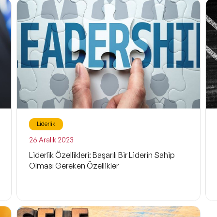
Girişimcilik
Neuro Science (Sinir Bilimi)
Gelecek ve Fütürizm
Dijital Pazarlama ve Sosyal Medya
Gezi
Liderlik
İkna ve Müzakere Sanatı
26 Aralık 2023
Liderlik Özellikleri: Başarılı Bir Liderin Sahip
Ebeveynlik
Olması Gereken Özellikler
Sürdürülebilirlik
Mindfulness