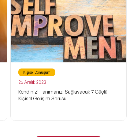
Wellness
Spor
İş Hayatı
Astroloji
Storytelling
Kişisel Dönüşüm
Çevre ve Enerji
25 Aralık 2023
Kendinizi Tanımanızı Sağlayacak 7 Güçlü
Kuşaklar
Kişisel Gelişim Sorusu
Müzik
Tarih ve Kültür