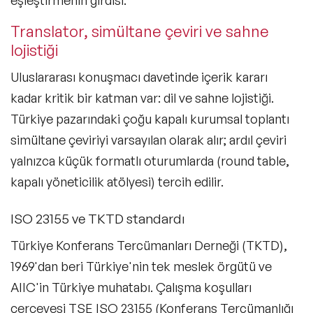
eşleştirmenin girdisi.
Master Class-Trendler
Translator, simültane çeviri ve sahne
Master Class-Yönetim & Strateji
lojistiği
Uluslararası konuşmacı davetinde içerik kararı
Deneyim Odaklı & Eğlenceli Çözümler
kadar kritik bir katman var: dil ve sahne lojistiği.
Masters of Ceremony (Program Sunucusu)
Türkiye pazarındaki çoğu kapalı kurumsal toplantı
Moderatörler
simültane çeviriyi varsayılan olarak alır; ardıl çeviri
yalnızca küçük formatlı oturumlarda (round table,
MC & Presenters
kapalı yöneticilik atölyesi) tercih edilir.
ISO 23155 ve TKTD standardı
Türkiye Konferans Tercümanları Derneği (TKTD),
1969'dan beri Türkiye'nin tek meslek örgütü ve
AIIC'in Türkiye muhatabı. Çalışma koşulları
çerçevesi
TSE ISO 23155
(Konferans Tercümanlığı