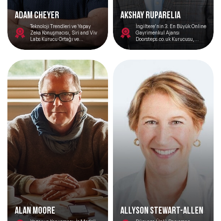
ADAM CHEYER
Akshay Ruparelia
Teknoloji Trendleri ve Yapay
İngiltere’nin 3. En Büyük Online
Zeka Konuşmacısı, Siri and Viv
Gayrimenkul Ajansı
Labs Kurucu Ortağı ve
Doorsteps.co.uk Kurucusu,
Mühendislikten Sorumlu
Forbes 30 Yaş Altı En Başarılı İlk
Başkan Yardımcısı
30 İsimden Biri
Alan Moore
Allyson Stewart-Allen