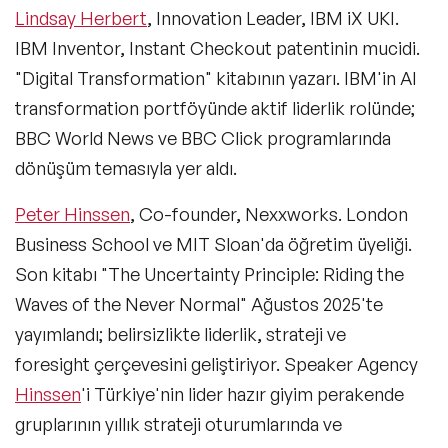
Mizah Konuşmacıları
Lindsay Herbert
, Innovation Leader, IBM iX UKI.
IBM Inventor, Instant Checkout patentinin mucidi.
Müşteri & Tüketici Trendleri Konuşmacıları
"Digital Transformation" kitabının yazarı. IBM'in AI
Vizyon & Strateji Konuşmacıları
transformation portföyünde aktif liderlik rolünde;
BBC World News ve BBC Click programlarında
İnovasyon Konuşmacıları
dönüşüm temasıyla yer aldı.
Toplum & Uluslararası İlişkiler Konuşmacıları
Peter Hinssen
, Co-founder, Nexxworks. London
Girişimcilik Konuşmacıları
Business School ve MIT Sloan'da öğretim üyeliği.
Son kitabı
"The Uncertainty Principle: Riding the
Neuro Science (Sinir Bilimi) Konuşmacıları
Waves of the Never Normal"
Ağustos 2025'te
Gelecek & Fütürizm Konuşmacıları
yayımlandı; belirsizlikte liderlik, strateji ve
foresight çerçevesini geliştiriyor. Speaker Agency
Dijital Pazarlama ve Sosyal Medya
Konuşmacıları
Hinssen
'i Türkiye'nin lider hazır giyim perakende
Seyahat Konuşmacıları
gruplarının yıllık strateji oturumlarında ve