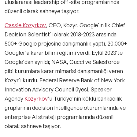
uluslararası leadership off-site programlarında
Satış Konuşmacıları
düzenli olarak sahneye taşıyor.
İkna & Müzakere Sanatı Konuşmacıları
Cassie Kozyrkov
, CEO, Kozyr. Google'ın ilk Chief
Ebeveynlik Konuşmacıları
Decision Scientist'i olarak 2018-2023 arasında
500+ Google projesine danışmanlık yaptı, 20.000+
Wellness Konuşmacıları
Googler'a karar bilimi eğitimi verdi. Eylül 2023'te
Spor Konuşmacıları
Google'dan ayrıldı; NASA, Gucci ve Salesforce
gibi kurumlara karar mimarisi danışmanlığı veren
Cinsiyet Eşitliği, Çeşitlilik ve Kapsayıcılık
Konuşmacıları
Kozyr'ı kurdu. Federal Reserve Bank of New York
Innovation Advisory Council üyesi. Speaker
İş Hayatı 101 Konuşmacıları
Agency
Kozyrkov
'u Türkiye'nin köklü bankacılık
Astroloji Konuşmacıları
gruplarının decision intelligence oturumlarında ve
enterprise AI strateji programlarında düzenli
Storytelling Konuşmacıları
olarak sahneye taşıyor.
Çevre & Enerji Konuşmacıları