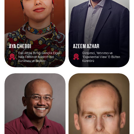
AYA CHEBBI
Azeem Azhar
Eski Afrika Birliği Gençlik Elçisi
Girişimci, Yatırımcı ve
Nala Feminist Kolektifi'nin
‘Exponential View’ E-Bülten
Kurucusu ve Başkanı
Küratörü