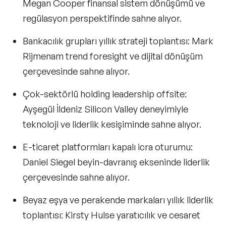
Megan Cooper
finansal sistem dönüşümü ve
Tedarik Zinciri Yönetimi Konuşmacıları
regülasyon perspektifinde sahne alıyor.
Çalışan Bağlılığı & Motivasyon
Konuşmacıları
Bankacılık grupları yıllık strateji toplantısı:
Mark
Big Data (Büyük Veri) Konusunda Uzman
Rijmenam
trend foresight ve dijital dönüşüm
Konuşmacılar
çerçevesinde sahne alıyor.
Bilim Konuşmacıları
Çok-sektörlü holding leadership offsite:
Döngüsel Ekonomi Alanında Uzman
Ayşegül İldeniz
Silicon Valley deneyimiyle
Konuşmacılar
teknoloji ve liderlik kesişiminde sahne alıyor.
Edebiyat Konusunda Uzman Konuşmacılar
E-ticaret platformları kapalı icra oturumu:
Endüstri 4.0 Konusunda Uzman ve
Daniel Siegel beyin-davranış ekseninde liderlik
Deneyimli Konuşmacılar
çerçevesinde sahne alıyor.
İklim Değişikliği Konusunda Uzman
Konuşmacılar
Beyaz eşya ve perakende markaları yıllık liderlik
İletişim & Medya Konusunda Uzman
toplantısı:
Kirsty Hulse
yaratıcılık ve cesaret
Konuşmacılar