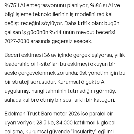
%75'i AI entegrasyonunu planlıyor, %86'sı AI ve
bilgi işleme teknolojilerinin iş modelini radikal
değiştireceğini söylüyor. Daha kritik olan: bugün
çalışan iş gücünün %44'ünün mevcut becerisi
2027-2030 arasında geçersizleşecek.
Beceri eskimesi 36 ay içinde gerçekleşiyorsa, yıllık
leadership off-site'ları bu eskimeyi okuyan bir
sesle çerçevelenmek zorunda; üst yönetim için bu
bir strateji sorusudur. Kurumsal ölçekte AI
uygulamış, hangi tahminin tutmadığını görmüş,
sahada kalibre etmiş bir ses farklı bir kategori.
Edelman Trust Barometer 2026 ise paralel bir
uyarı veriyor. 28 ülke, 34.000 katılımcılık global
çalışma, kurumsal güvende "insularity" eğilimi