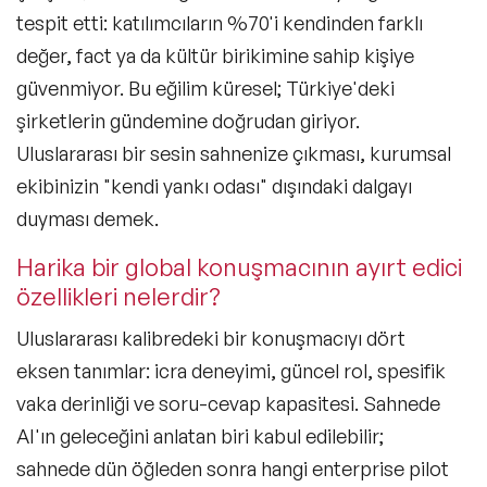
tespit etti: katılımcıların %70'i kendinden farklı
değer, fact ya da kültür birikimine sahip kişiye
güvenmiyor. Bu eğilim küresel; Türkiye'deki
şirketlerin gündemine doğrudan giriyor.
Filtrele
Uluslararası bir sesin sahnenize çıkması, kurumsal
ekibinizin "kendi yankı odası" dışındaki dalgayı
Konular
duyması demek.
Harika bir global konuşmacının ayırt edici
Exclusive Konuşmacılar
özellikleri nelerdir?
Yeni Konuşmacılar
Uluslararası kalibredeki bir konuşmacıyı dört
Motivasyon Konuşmacıları
eksen tanımlar: icra deneyimi, güncel rol, spesifik
vaka derinliği ve soru-cevap kapasitesi. Sahnede
Kişisel Dönüşüm Konuşmacıları
AI'ın geleceğini anlatan biri kabul edilebilir;
Sürdürülebilirlik Konuşmacıları
sahnede dün öğleden sonra hangi enterprise pilot