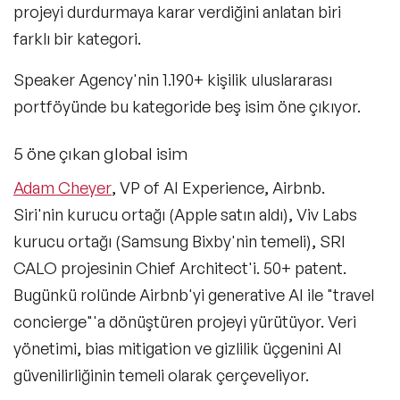
projeyi durdurmaya karar verdiğini anlatan biri
Liderlik Konuşmacıları
farklı bir kategori.
Finans & Ekonomi Konuşmacıları
Speaker Agency'nin 1.190+ kişilik uluslararası
Yapay Zeka Konuşmacıları
portföyünde bu kategoride beş isim öne çıkıyor.
Pazarlama & Yaratıcılık Konuşmacıları
5 öne çıkan global isim
Mindfulness Konuşmacıları
Adam Cheyer
, VP of AI Experience, Airbnb.
Siri'nin kurucu ortağı (Apple satın aldı), Viv Labs
Dijital Dönüşüm Konuşmacıları
kurucu ortağı (Samsung Bixby'nin temeli), SRI
İlham Veren Konuşmacılar
CALO projesinin Chief Architect'i. 50+ patent.
Filtrele
Temizle
Bugünkü rolünde Airbnb'yi generative AI ile "travel
Değişim Yönetimi Konuşmacıları
concierge"'a dönüştüren projeyi yürütüyor. Veri
Başarı Öyküleri Konuşmacıları
yönetimi, bias mitigation ve gizlilik üçgenini AI
C-Level Konuşmacılar
güvenilirliğinin temeli olarak çerçeveliyor.