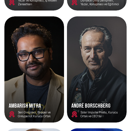
Yazar ve Konuşmacı, İş Modeli
Dünyaca Ünlü Danışman,
Zanaatkarı
Yazar, Konuşmacı ve Eğitimci
AMBARISH MITRA
André Borschberg
Seri Girişimci, Blippar ve
Solar Impulse Pilotu, Kurucu
Greyparrot Kurucu Ortak
Ortak ve CEO’su