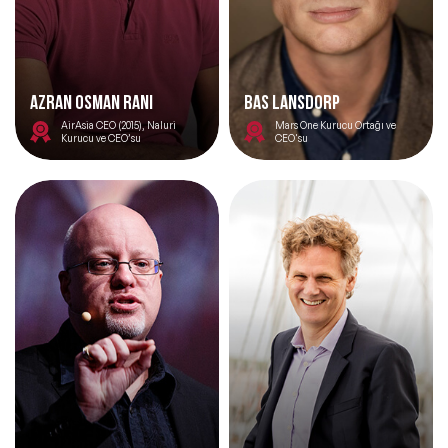
AZRAN OSMAN RANI
Bas Lansdorp
AirAsia CEO (2015), Naluri
Mars One Kurucu Ortağı ve
Kurucu ve CEO’su
CEO'su