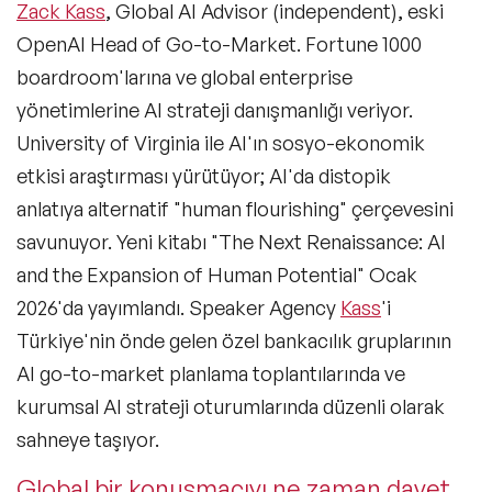
Zack Kass
, Global AI Advisor (independent), eski
Kuşak Konuşmacıları
OpenAI Head of Go-to-Market. Fortune 1000
Müzik Konuşmacıları
boardroom'larına ve global enterprise
yönetimlerine AI strateji danışmanlığı veriyor.
Tarih Konuşmacıları
University of Virginia ile AI'ın sosyo-ekonomik
Kültür Konuşmacıları
etkisi araştırması yürütüyor; AI'da distopik
anlatıya alternatif "human flourishing" çerçevesini
Teknoloji & Trendler Konuşmacıları
savunuyor. Yeni kitabı
"The Next Renaissance: AI
İlham Veren Kadın Konuşmacılar
and the Expansion of Human Potential"
Ocak
2026'da yayımlandı. Speaker Agency
Kass
'i
Eğitim Konuşmacıları
Türkiye'nin önde gelen özel bankacılık gruplarının
Blockchain ve Kripto Para Konuşmacıları
AI go-to-market planlama toplantılarında ve
kurumsal AI strateji oturumlarında düzenli olarak
Design Thinking Konuşmacıları
sahneye taşıyor.
Future of Work Konuşmacıları
Global bir konuşmacıyı ne zaman davet