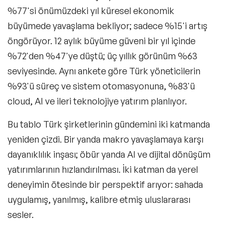
%77'si önümüzdeki yıl küresel ekonomik
büyümede yavaşlama bekliyor; sadece %15'i artış
öngörüyor. 12 aylık büyüme güveni bir yıl içinde
%72'den %47'ye düştü; üç yıllık görünüm %63
seviyesinde. Aynı ankete göre Türk yöneticilerin
%93'ü süreç ve sistem otomasyonuna, %83'ü
cloud, AI ve ileri teknolojiye yatırım planlıyor.
Bu tablo Türk şirketlerinin gündemini iki katmanda
yeniden çizdi. Bir yanda makro yavaşlamaya karşı
dayanıklılık inşası; öbür yanda AI ve dijital dönüşüm
yatırımlarının hızlandırılması. İki katman da yerel
deneyimin ötesinde bir perspektif arıyor: sahada
uygulamış, yanılmış, kalibre etmiş uluslararası
sesler.