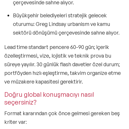
çerçevesinde sahne alıyor.
İş Dünyası ve İş Hayatı Konusunda Uzman
Konuşmacılar
Büyükşehir belediyeleri stratejik gelecek
Kariyer & Yetenek Yönetimi Konusunda
oturumu:
Greg Lindsay
urbanism ve kamu
Uzman Konuşmacılar
sektörü dönüşümü çerçevesinde sahne alıyor.
Kişisel Marka & İmaj Yönetimi Konusunda
Uzman Konuşmacılar
Lead time standart pencere 60-90 gün; içerik
Pazarlama İletişimi ve Marka Yönetimi
özelleştirmesi, vize, lojistik ve teknik prova bu
Konusunda Uzman Konuşmacılar
süreye yayılır. 30 günlük flash davetler özel durum;
Psikoloji Alanında Uzman ve Deneyimli
portföyden hızlı eşleştirme, takvim organize etme
Konuşmacılar
ve müzakere kapasitesi gerektirir.
Stand up - Sahne Şovu Konuşmacıları
Doğru global konuşmacıyı nasıl
Silikon Vadisi Konuşmacıları
seçersiniz?
Format kararından çok önce gelmesi gereken beş
Celebrity Konuşmacılar
kriter var:
Yatırım ve Yatırım Stratejileri Konuşmacıları