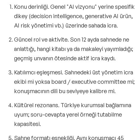
Konu derinliği.
Genel "AI vizyonu" yerine spesifik
Beden Dili ve Mikro İfade Konuşmacıları
dikey (decision intelligence, generative AI ürün,
Kriz Yönetimi Konuşmacıları
AI risk yönetimi vb.) üzerinde sahada icra.
Ekip Yönetimi Konuşmacıları
Güncel rol ve aktivite.
Son 12 ayda sahnede ne
anlattığı, hangi kitabı ya da makaleyi yayımladığı;
Karbon Ayak İzi Konuşmacıları
geçmiş unvanın ötesinde aktif icra kaydı.
Finansal Okuryazarlık Konuşmacıları
Katılımcı eşleşmesi.
Sahnedeki üst yönetim icra
Sosyal Sorumluluk Girişimcilik
ekibi mi yoksa board / executive committee mi;
Konuşmacıları
konuşmacının dili bu seviyeye kalibre mi.
Kadınlar Günü Konuşmacıları
Kültürel rezonans.
Türkiye kurumsal bağlamına
Global Konuşmacılar
uyum; soru-cevapta yerel örneği tutabilme
kapasitesi.
Çözümler
Sahne formatı esnekliği.
Aynı konuşmacı 45