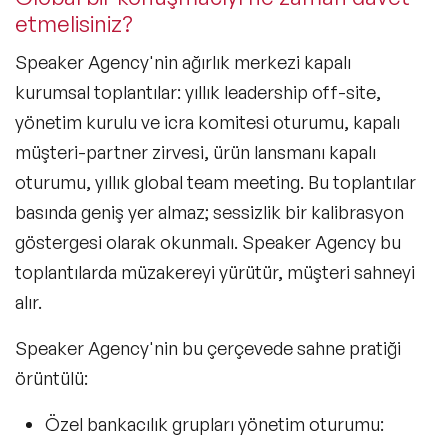
Perakende Konuşmacıları
etmelisiniz?
Gastronomi Konuşmacıları
Speaker Agency'nin ağırlık merkezi
kapalı
kurumsal toplantılar
: yıllık leadership off-site,
E-Ticaret Konuşmacıları
yönetim kurulu ve icra komitesi oturumu, kapalı
Metaverse ve Web 3.0 Konuşmacıları
müşteri-partner zirvesi, ürün lansmanı kapalı
oturumu, yıllık global team meeting. Bu toplantılar
KVKK Konuşmacıları
basında geniş yer almaz; sessizlik bir kalibrasyon
NFT ve Sanat Konuşmacıları
göstergesi olarak okunmalı. Speaker Agency bu
toplantılarda müzakereyi yürütür, müşteri sahneyi
Felsefe & Yeni İnsan Halleri Konuşmacıları
alır.
Networking Konuşmacıları
Speaker Agency'nin bu çerçevede sahne pratiği
Siber Güvenlik Konuşmacıları
örüntülü:
Fintek (Finansal Teknoloji) Konuşmacıları
Özel bankacılık grupları yönetim oturumu: