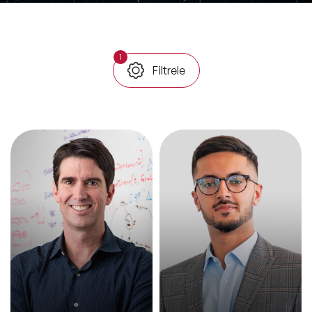
ve Kapsayıcılık Konuşmacıları
Tüm Konular
1
Filtrele
Trend Konular
🔥 Global Konuşmacılar
🔥 Motivasyon Konuşmacıları
🔥 Liderlik Konuşmacıları
🔥 Ekonomi Konuşmacıları
🔥 Yapay Zeka Konuşmacıları