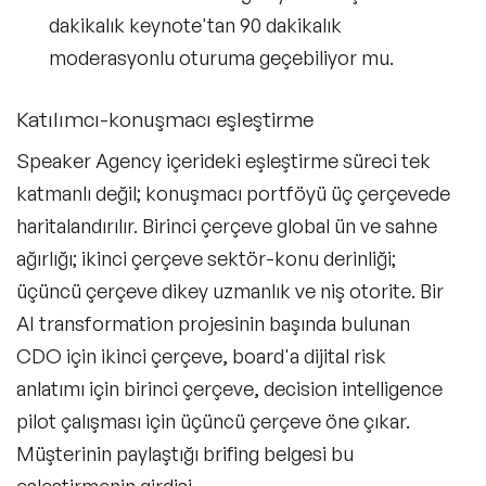
dakikalık keynote'tan 90 dakikalık
Influencer
moderasyonlu oturuma geçebiliyor mu.
Sosyal Medya Projeleri
Katılımcı-konuşmacı eşleştirme
YouTube Projeleri
Speaker Agency içerideki eşleştirme süreci tek
Podcast Projeleri
katmanlı değil; konuşmacı portföyü üç çerçevede
Marka Elçiliği Projeleri
haritalandırılır. Birinci çerçeve global ün ve sahne
ağırlığı; ikinci çerçeve sektör-konu derinliği;
Master Class-Kişisel Dönüşüm
üçüncü çerçeve dikey uzmanlık ve niş otorite. Bir
Master Class-Dijital
AI transformation projesinin başında bulunan
CDO için ikinci çerçeve, board'a dijital risk
Master Class-Gelecek
anlatımı için birinci çerçeve, decision intelligence
Master Class-Liderlik
pilot çalışması için üçüncü çerçeve öne çıkar.
Müşterinin paylaştığı brifing belgesi bu
Master Class-Pazarlama