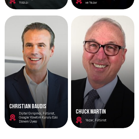
Yıldızı
ve Yazar
CHRISTIAN BAUDIS
CHUCK MARTIN
Dijital Girişimci, Fütürist,
Google Yönetim Kurulu Eski
Yazar, Fütürist
Dönem Üyesi