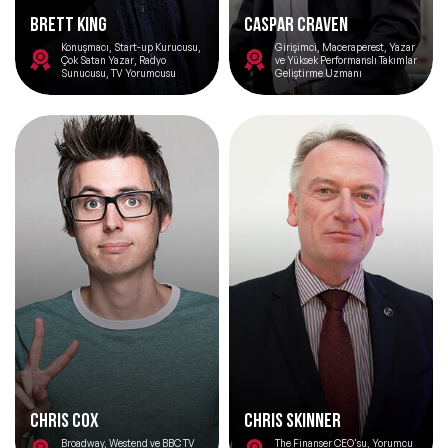
BRETT KING
Caspar Craven
Konuşmacı, Start-up Kurucusu,
Girişimci, Maceraperest, Yazar
Çok Satan Yazar, Radyo
ve Yüksek Performanslı Takımlar
Sunucusu, TV Yorumcusu
Geliştirme Uzmanı
CHRIS COX
CHRIS SKINNER
Broadway, Westend ve BBC TV
The Finanser CEO'su, Yorumcu