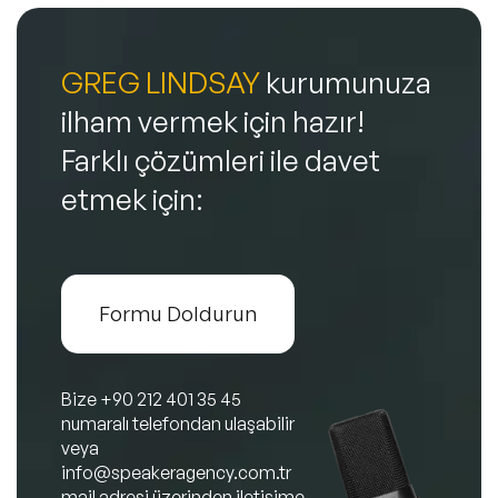
GREG LINDSAY
kurumunuza
ilham vermek için hazır!
Farklı çözümleri ile davet
etmek için:
Formu Doldurun
Bize
+90 212 401 35 45
numaralı telefondan ulaşabilir
veya
info@speakeragency.com.tr
mail adresi üzerinden iletişime