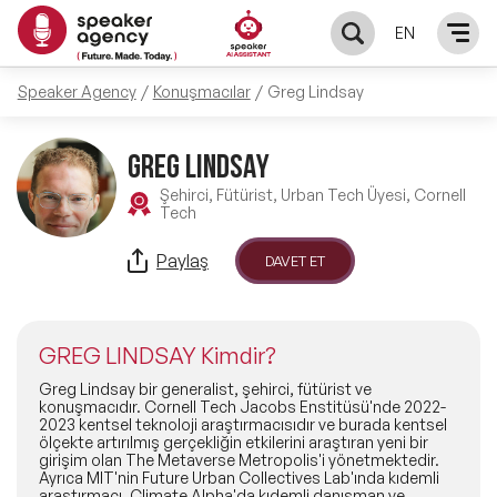
EN
Speaker Agency
Konuşmacılar
Greg Lindsay
KONUŞMACILAR
GREG LINDSAY
Yerel Konuşmacılar
KONULAR
Şehirci, Fütürist, Urban Tech Üyesi, Cornell
Tech
Global Konuşmacılar
Öne Çıkan Konular
ÇÖZÜMLER
Paylaş
DAVET ET
Exclusive Konuşmacılar
Exclusive Konuşmacılarımız
Keynote & Konuşma
INFLUENCER
Tüm Konuşmacılar
GREG LINDSAY Kimdir?
Ünlü Konuşmacılar
Master Class Workshop
HAKKIMIZDA
Greg Lindsay bir generalist, şehirci, fütürist ve
konuşmacıdır. Cornell Tech Jacobs Enstitüsü'nde 2022-
2023 kentsel teknoloji araştırmacısıdır ve burada kentsel
İlham Veren Konuşmacılar
Akış Sunumu & Moderasyon
ölçekte artırılmış gerçekliğin etkilerini araştıran yeni bir
Biz Kimiz?
BLOG
girişim olan The Metaverse Metropolis'i yönetmektedir.
Ayrıca MIT'nin Future Urban Collectives Lab'ında kıdemli
İlham Veren Kadın Konuşmacılar
Deneyim Odaklı Çözümler
araştırmacı, Climate Alpha'da kıdemli danışman ve