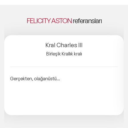
FELICITY ASTON
referansları
Kral Charles III
Birleşik Krallık kralı
Gerçekten, olağanüstü...