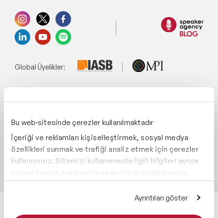
Global Üyelikler:
Yönetim Sistemi:
Bu web-sitesinde çerezler kullanılmaktadır
İçeriği ve reklamları kişiselleştirmek, sosyal medya
Destekliyoruz:
özellikleri sunmak ve trafiği analiz etmek için çerezler
kullanıyoruz. Sitemizi kullanımınızla ilgili bilgileri ayrıca
sosyal medya, reklamcılık ve analiz iş ortaklarımızla
paylaşabiliriz. İş ortaklarımız, bu bilgileri kendilerine
sağladığınız veya hizmetlerini kullanırken topladıkları
Ayrıntıları göster
diğer bilgilerle birleştirebilir.