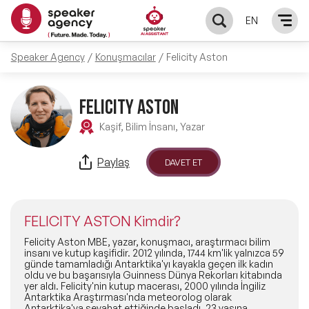
EN
Speaker Agency
Konuşmacılar
Felicity Aston
KONUŞMACILAR
Yerel Konuşmacılar
FELICITY ASTON
KONULAR
Kaşif, Bilim İnsanı, Yazar
Global Konuşmacılar
Öne Çıkan Konular
ÇÖZÜMLER
Paylaş
DAVET ET
Exclusive Konuşmacılar
Exclusive Konuşmacılarımız
Keynote & Konuşma
INFLUENCER
Tüm Konuşmacılar
FELICITY ASTON Kimdir?
Ünlü Konuşmacılar
Master Class Workshop
HAKKIMIZDA
Felicity Aston MBE, yazar, konuşmacı, araştırmacı bilim
insanı ve kutup kaşifidir. 2012 yılında, 1744 km'lik yalnızca 59
günde tamamladığı Antarktika'yı kayakla geçen ilk kadın
İlham Veren Konuşmacılar
Akış Sunumu & Moderasyon
oldu ve bu başarısıyla Guinness Dünya Rekorları kitabında
Biz Kimiz?
BLOG
yer aldı. Felicity'nin kutup macerası, 2000 yılında İngiliz
Antarktika Araştırması'nda meteorolog olarak
İlham Veren Kadın Konuşmacılar
Deneyim Odaklı Çözümler
Antarktika'ya seyahat ettiğinde başladı. 23 yaşına