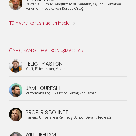
Davranış Bilimleri Araştırmacısı, Senarist, Oyuncu, Yazar ve
Fenomen Prodüksiyon Kurucu Ortağı
Tüm yerel konuşmacıları incele
ÖNE ÇIKAN GLOBAL KONUŞMACILAR
FELICITY ASTON
Kaşif, Bilim İnsanı, Yazar
JAMIL QURESHI
Performans Koçu, Psikolog, Yazar, Konuşmacı
PROF. IRIS BOHNET
Harvard Üniversitesi Kennedy School Dekanı, Profesör
WILL HIGHAM