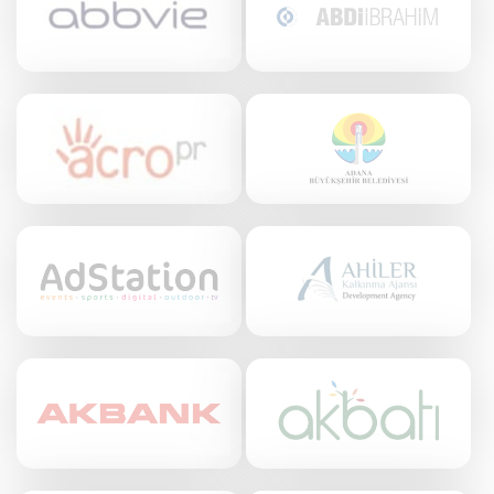
ve Kapsayıcılık Konuşmacıları
Tüm Konular
Trend Konular
🔥 Global Konuşmacılar
🔥 Motivasyon Konuşmacıları
🔥 Liderlik Konuşmacıları
🔥 Ekonomi Konuşmacıları
🔥 Yapay Zeka Konuşmacıları