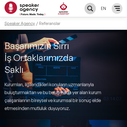
EN
Speaker Agency
Referanslar
KONUŞMACILAR
Başarımızın Sırrı
Yerel Konuşmacılar
KONULAR
İş Ortaklarımızda
Global Konuşmacılar
Öne Çıkan Konular
ÇÖZÜMLER
Saklı
Exclusive Konuşmacılar
Exclusive Konuşmacılarımız
Keynote & Konuşma
INFLUENCER
Kurumları, ilgilendikleri konuların uzmanlarıyla
Tüm Konuşmacılar
buluşturmaktan ve bu buluşmada yer alan kurum
Ünlü Konuşmacılar
Master Class Workshop
HAKKIMIZDA
çalışanlarının bireysel ve kurumsal bir sonuç elde
etmesinden mutluluk duyuyoruz.
İlham Veren Konuşmacılar
Akış Sunumu & Moderasyon
Biz Kimiz?
BLOG
İlham Veren Kadın Konuşmacılar
Deneyim Odaklı Çözümler