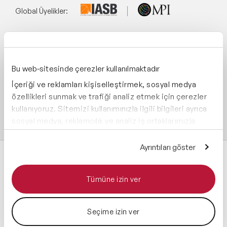
Global Üyelikler:
Yönetim Sistemi:
Bu web-sitesinde çerezler kullanılmaktadır
İçeriği ve reklamları kişiselleştirmek, sosyal medya
Destekliyoruz:
özellikleri sunmak ve trafiği analiz etmek için çerezler
kullanıyoruz. Sitemizi kullanımınızla ilgili bilgileri ayrıca
sosyal medya, reklamcılık ve analiz iş ortaklarımızla
paylaşabiliriz. İş ortaklarımız, bu bilgileri kendilerine
sağladığınız veya hizmetlerini kullanırken topladıkları
Ayrıntıları göster
diğer bilgilerle birleştirebilir.
Tümüne izin ver
Tüm hakları saklıdır 2026 © Speaker Agency
Seçime izin ver