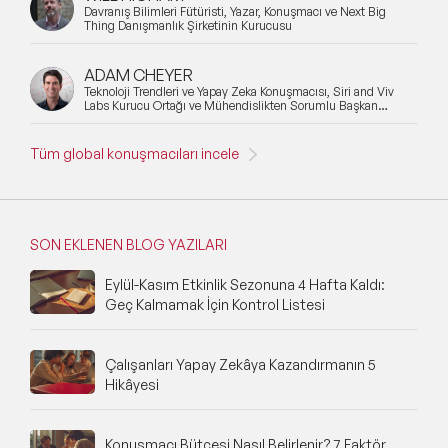
Davranış Bilimleri Fütüristi, Yazar, Konuşmacı ve Next Big
Thing Danışmanlık Şirketinin Kurucusu
ADAM CHEYER
Teknoloji Trendleri ve Yapay Zeka Konuşmacısı, Siri and Viv
Labs Kurucu Ortağı ve Mühendislikten Sorumlu Başkan
Yardımcısı
Tüm global konuşmacıları incele
SON EKLENEN BLOG YAZILARI
Eylül-Kasım Etkinlik Sezonuna 4 Hafta Kaldı:
Geç Kalmamak İçin Kontrol Listesi
Çalışanları Yapay Zekâya Kazandırmanın 5
Hikâyesi
Konuşmacı Bütçesi Nasıl Belirlenir? 7 Faktör