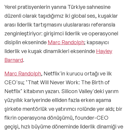
Yerel pratisyenlerin yanına Türkiye sahnesine
Master Class-Trendler
düzenli olarak taşıdığımız iki global ses, kuşaklar
Master Class-Yönetim & Strateji
arası liderlik tartışmasını uluslararası referansla
Deneyim Odaklı & Eğlenceli Çözümler
zenginleştiriyor: girişimci liderlik ve operasyonel
disiplin ekseninde
Marc Randolph
; kapsayıcı
Masters of Ceremony (Program Sunucusu)
liderlik ve kuşak dinamikleri ekseninde
Hayley
Moderatörler
Barnard
.
MC & Presenters
Marc Randolph
, Netflix'in kurucu ortağı ve ilk
CEO'su; "That Will Never Work: The Birth of
Netflix" kitabının yazarı. Silicon Valley'deki yarım
yüzyıllık kariyerinde elliden fazla erken aşama
şirkete mentörlük ve yatırımcı rolünde yer aldı; bir
fikrin operasyona dönüşümü, founder-CEO
geçişi, hızlı büyüme döneminde liderlik dinamiği ve