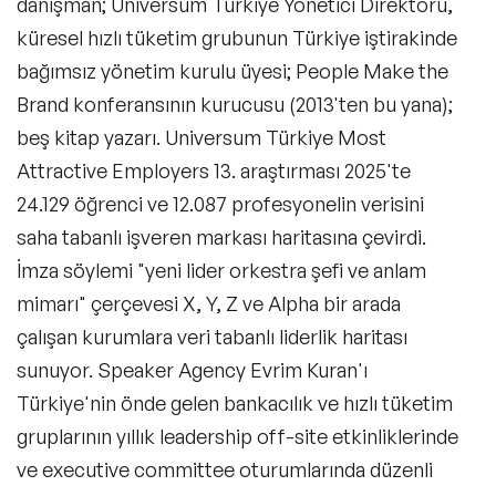
danışman; Universum Türkiye Yönetici Direktörü,
Satış Konuşmacıları
küresel hızlı tüketim grubunun Türkiye iştirakinde
İkna & Müzakere Sanatı Konuşmacıları
bağımsız yönetim kurulu üyesi; People Make the
Brand konferansının kurucusu (2013'ten bu yana);
Ebeveynlik Konuşmacıları
beş kitap yazarı. Universum Türkiye Most
Wellness Konuşmacıları
Attractive Employers 13. araştırması 2025'te
24.129 öğrenci ve 12.087 profesyonelin verisini
Spor Konuşmacıları
saha tabanlı işveren markası haritasına çevirdi.
Cinsiyet Eşitliği, Çeşitlilik ve Kapsayıcılık
İmza söylemi "yeni lider orkestra şefi ve anlam
Konuşmacıları
mimarı" çerçevesi X, Y, Z ve Alpha bir arada
İş Hayatı 101 Konuşmacıları
çalışan kurumlara veri tabanlı liderlik haritası
sunuyor. Speaker Agency Evrim Kuran'ı
Astroloji Konuşmacıları
Türkiye'nin önde gelen bankacılık ve hızlı tüketim
Storytelling Konuşmacıları
gruplarının yıllık leadership off-site etkinliklerinde
ve executive committee oturumlarında düzenli
Çevre & Enerji Konuşmacıları