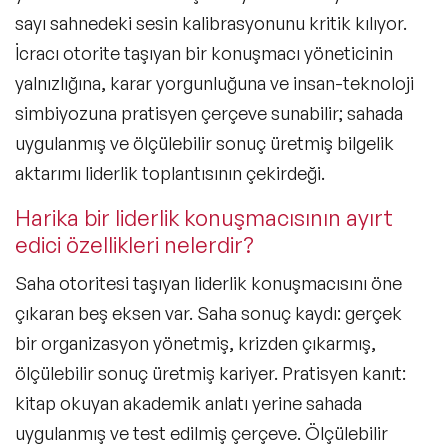
sayı sahnedeki sesin kalibrasyonunu kritik kılıyor.
Liderlik Konuşmacıları
İcracı otorite taşıyan bir konuşmacı yöneticinin
Finans & Ekonomi Konuşmacıları
yalnızlığına, karar yorgunluğuna ve insan-teknoloji
Yapay Zeka Konuşmacıları
simbiyozuna pratisyen çerçeve sunabilir; sahada
uygulanmış ve ölçülebilir sonuç üretmiş bilgelik
Pazarlama & Yaratıcılık Konuşmacıları
aktarımı liderlik toplantısının çekirdeği.
Mindfulness Konuşmacıları
Harika bir liderlik konuşmacısının ayırt
edici özellikleri nelerdir?
Dijital Dönüşüm Konuşmacıları
Saha otoritesi taşıyan liderlik konuşmacısını öne
İlham Veren Konuşmacılar
Filtrele
Temizle
çıkaran beş eksen var. Saha sonuç kaydı: gerçek
Değişim Yönetimi Konuşmacıları
bir organizasyon yönetmiş, krizden çıkarmış,
ölçülebilir sonuç üretmiş kariyer. Pratisyen kanıt:
Başarı Öyküleri Konuşmacıları
kitap okuyan akademik anlatı yerine sahada
C-Level Konuşmacılar
uygulanmış ve test edilmiş çerçeve. Ölçülebilir