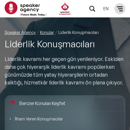
EN
KONUŞMACILAR
Speaker Agency
Konular
Liderlik Konuşmacıları
Liderlik Konuşmacıları
Yerel Konuşmacılar
KONULAR
Liderlik kavramı her geçen gün yenileniyor. Eskiden
Global Konuşmacılar
Öne Çıkan Konular
ÇÖZÜMLER
daha çok hiyerarşik liderlik kavramı popülerken
günümüzde tüm yatay hiyerarşilerin ortadan
Exclusive Konuşmacılar
Exclusive Konuşmacılarımız
Keynote & Konuşma
INFLUENCER
kalktığı, hizmetkâr liderlik kavramı ön plana çıkıyor.
Tüm Konuşmacılar
Ünlü Konuşmacılar
Master Class Workshop
HAKKIMIZDA
Benzer Konuları Keşfet
İlham Veren Konuşmacılar
Akış Sunumu & Moderasyon
Biz Kimiz?
BLOG
İlham Veren Konuşmacılar
İlham Veren Kadın Konuşmacılar
Deneyim Odaklı Çözümler