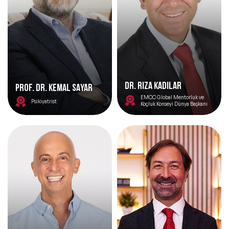
Dr. Rıza Kadılar
PROF. DR. KEMAL SAYAR
EMCC Global Mentorluk ve
Psikiyatrist
Koçluk Konseyi Dünya Başkanı