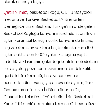
olarak sahneye taşıyor.
Kuşak Konuşmacıları
Çetin Yılmaz
, basketbol koçu, ODTÜ Sosyoloji
Müzik Konuşmacıları
mezunu ve Türkiye Basketbol Antrenörleri
Tarih Konuşmacıları
Derneği Onursal Başkanı. Türkiye'nin önde gelen
Basketbol Koçluğu kariyerinin ardından son 15 yılı
Kültür Konuşmacıları
aşkın kurumsal konuşmacılık kariyerinde finans,
Teknoloji & Trendler Konuşmacıları
ilaç ve otomotiv sektörü başta olmak üzere 100
aşkın sektörden 1000'e yakın konuşma yaptı.
İlham Veren Kadın Konuşmacılar
Liderlik yaklaşımının çekirdeği koçluk metodolojisi
Eğitim Konuşmacıları
ile sosyolog gözünün kesişiminde: bir dakikalık
geri bildirim formülü, hata yapan oyuncu
Blockchain ve Kripto Para Konuşmacıları
cesaretlendirilir yanlış yapan uyarılır ayrımı, Terzi
Design Thinking Konuşmacıları
Oyuncu metaforu ve İç Dinamikler ile Dış
Dinamikler felsefesi. "Yöneticiler İçin Basketbol
Future of Work Konuşmacıları
Kampı" iki günlük premium formatı C-Level düzeyi