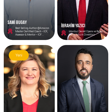
SAMİ BUGAY
İBRAHİM YAZICI
Best Selling Author @Amazon
Master Certified Coach – ICF,
İstanbul Devlet Opera ve Balesi
Assessor & Mentor – ICF
Genel Müzik Direktörü
Corporate Culture Assessor
Yeni