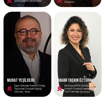
Dünya Bilardo Şampiyonu
Girişimci
MURAT YEŞİLDERE
Bahar Taşkın Öztürk
Egon Zehnder Kıdemli Ortağı,
Büyüme ve Etki Stratejisti |
Toplumsal Cinsiyet Eşitliği
Growth Forward Leadership &
Aktivisti, Yazar
INAN Derneği Kurucusu