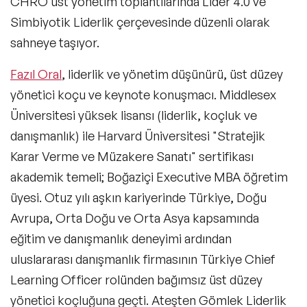
CHRO üst yönetim toplantılarında Lider 4.0 ve
Simbiyotik Liderlik çerçevesinde düzenli olarak
Beden Dili ve Mikro İfade Konuşmacıları
sahneye taşıyor.
Kriz Yönetimi Konuşmacıları
Fazıl Oral
, liderlik ve yönetim düşünürü, üst düzey
Ekip Yönetimi Konuşmacıları
yönetici koçu ve keynote konuşmacı. Middlesex
Karbon Ayak İzi Konuşmacıları
Üniversitesi yüksek lisansı (liderlik, koçluk ve
danışmanlık) ile Harvard Üniversitesi "Stratejik
Finansal Okuryazarlık Konuşmacıları
Karar Verme ve Müzakere Sanatı" sertifikası
Sosyal Sorumluluk Girişimcilik
akademik temeli; Boğaziçi Executive MBA öğretim
Konuşmacıları
üyesi. Otuz yılı aşkın kariyerinde Türkiye, Doğu
Kadınlar Günü Konuşmacıları
Avrupa, Orta Doğu ve Orta Asya kapsamında
eğitim ve danışmanlık deneyimi ardından
Global Konuşmacılar
uluslararası danışmanlık firmasının Türkiye Chief
Learning Officer rolünden bağımsız üst düzey
Çözümler
yönetici koçluğuna geçti. Ateşten Gömlek Liderlik