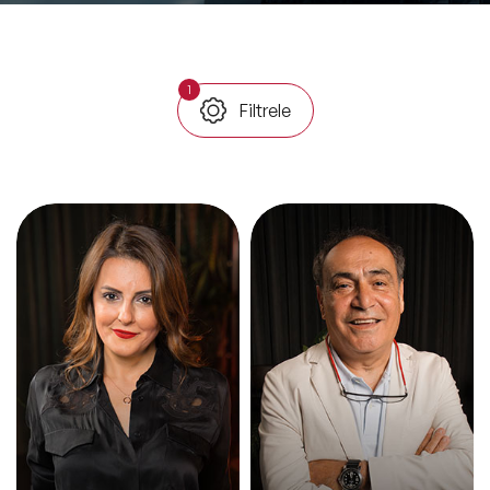
ve Kapsayıcılık Konuşmacıları
Tüm Konular
1
Filtrele
Trend Konular
🔥 Global Konuşmacılar
🔥 Motivasyon Konuşmacıları
🔥 Liderlik Konuşmacıları
🔥 Ekonomi Konuşmacıları
🔥 Yapay Zeka Konuşmacıları