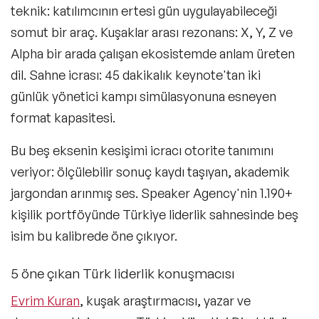
teknik: katılımcının ertesi gün uygulayabileceği
Mizah Konuşmacıları
somut bir araç. Kuşaklar arası rezonans: X, Y, Z ve
Müşteri & Tüketici Trendleri Konuşmacıları
Alpha bir arada çalışan ekosistemde anlam üreten
Vizyon & Strateji Konuşmacıları
dil. Sahne icrası: 45 dakikalık keynote'tan iki
günlük yönetici kampı simülasyonuna esneyen
İnovasyon Konuşmacıları
format kapasitesi.
Toplum & Uluslararası İlişkiler Konuşmacıları
Bu beş eksenin kesişimi icracı otorite tanımını
Girişimcilik Konuşmacıları
veriyor: ölçülebilir sonuç kaydı taşıyan, akademik
jargondan arınmış ses. Speaker Agency'nin 1.190+
Neuro Science (Sinir Bilimi) Konuşmacıları
kişilik portföyünde Türkiye liderlik sahnesinde beş
Gelecek & Fütürizm Konuşmacıları
isim bu kalibrede öne çıkıyor.
Dijital Pazarlama ve Sosyal Medya
Konuşmacıları
5 öne çıkan Türk liderlik konuşmacısı
Evrim Kuran
, kuşak araştırmacısı, yazar ve
Seyahat Konuşmacıları