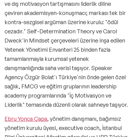
Tedarik Zinciri Yönetimi Konuşmacıları
ve dış motivasyon tartışmasını liderlik diline
çeviren akademisyen-konuşmacı; markası tek bir
Çalışan Bağlılığı & Motivasyon
Konuşmacıları
kontra-sezgisel argüman üzerine kurulu: "ödül
cezadır." Self-Determination Theory ve Carol
Big Data (Büyük Veri) Konusunda Uzman
Konuşmacılar
Dweck'in Mindset çerçeveleri üzerine inşa edilen
Yetenek Yönetimi Envanteri 25 binden fazla
Bilim Konuşmacıları
tamamlanmayla kurumsal yetenek
Döngüsel Ekonomi Alanında Uzman
danışmanlığında saha verisi taşıyor. Speaker
Konuşmacılar
Agency Özgür Bolat'ı Türkiye'nin önde gelen özel
Edebiyat Konusunda Uzman Konuşmacılar
sağlık, FMCG ve eğitim gruplarının leadership
Endüstri 4.0 Konusunda Uzman ve
academy programlarında "İç Motivasyon ve
Deneyimli Konuşmacılar
Liderlik" temasında düzenli olarak sahneye taşıyor.
İklim Değişikliği Konusunda Uzman
Konuşmacılar
Ebru Yonca Çapa
, yönetim danışmanı, bağımsız
İletişim & Medya Konusunda Uzman
yönetim kurulu üyesi, executive coach, İstanbul
Konuşmacılar