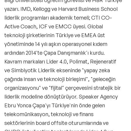
Bilgi Üniversitesi öğretim görevlisi ve HBR Türkiye
İş Dünyası ve İş Hayatı Konusunda Uzman
yazarı. IMD, Kellogg ve Harvard Business School
Konuşmacılar
liderlik programları akademik temeli; CTI CO-
Kariyer & Yetenek Yönetimi Konusunda
Active Coach, ICF ve EMCC üyesi. Global
Uzman Konuşmacılar
teknoloji şirketlerinin Türkiye ve EMEA üst
Kişisel Marka & İmaj Yönetimi Konusunda
yönetiminde 14 yılı aşkın operasyonel kıdem
Uzman Konuşmacılar
ardından 2014'te Çapa Danışmanlık'ı kurdu.
Pazarlama İletişimi ve Marka Yönetimi
Kavram markaları Lider 4.0, Polimat, Rejeneratif
Konusunda Uzman Konuşmacılar
ve Simbiyotik Liderlik ekseninde "yapay zeka
Psikoloji Alanında Uzman ve Deneyimli
Konuşmacılar
çağında insan ve teknoloji birleşimi", "geleceğin
organizasyonu" ve "fijital" çerçevesini stratejik bir
Stand up - Sahne Şovu Konuşmacıları
liderlik modeline dönüştürüyor. Speaker Agency
Silikon Vadisi Konuşmacıları
Ebru Yonca Çapa'yı Türkiye'nin önde gelen
telekomünikasyon, teknoloji ve finans
Celebrity Konuşmacılar
sektörlerinin board offsite oturumlarında ve
Yatırım ve Yatırım Stratejileri Konuşmacıları