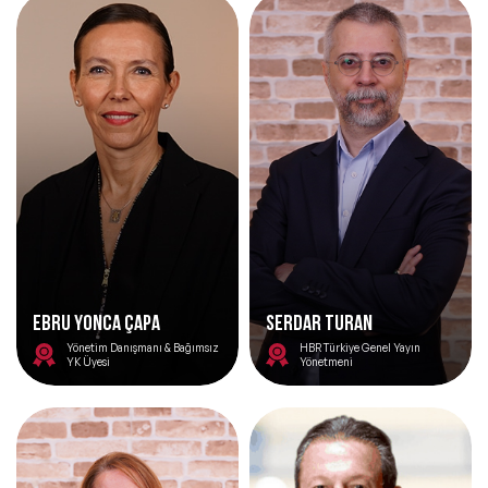
EBRU YONCA ÇAPA
Serdar Turan
Yönetim Danışmanı & Bağımsız
HBR Türkiye Genel Yayın
YK Üyesi
Yönetmeni