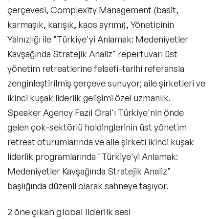
çerçevesi, Complexity Management (basit,
Influencer
karmaşık, karışık, kaos ayrımı), Yöneticinin
Sosyal Medya Projeleri
Yalnızlığı ile "Türkiye'yi Anlamak: Medeniyetler
Kavşağında Stratejik Analiz" repertuvarı üst
YouTube Projeleri
yönetim retreatlerine felsefi-tarihi referansla
Podcast Projeleri
zenginleştirilmiş çerçeve sunuyor; aile şirketleri ve
ikinci kuşak liderlik gelişimi özel uzmanlık.
Marka Elçiliği Projeleri
Speaker Agency Fazıl Oral'ı Türkiye'nin önde
Master Class-Kişisel Dönüşüm
gelen çok-sektörlü holdinglerinin üst yönetim
retreat oturumlarında ve aile şirketi ikinci kuşak
Master Class-Dijital
liderlik programlarında "Türkiye'yi Anlamak:
Master Class-Gelecek
Medeniyetler Kavşağında Stratejik Analiz"
başlığında düzenli olarak sahneye taşıyor.
Master Class-Liderlik
Master Class-Pazarlama
2 öne çıkan global liderlik sesi