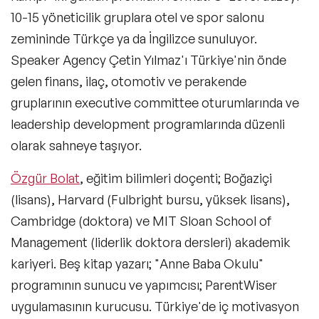
Perakende Konuşmacıları
10-15 yöneticilik gruplara otel ve spor salonu
zemininde Türkçe ya da İngilizce sunuluyor.
Gastronomi Konuşmacıları
Speaker Agency Çetin Yılmaz'ı Türkiye'nin önde
E-Ticaret Konuşmacıları
gelen finans, ilaç, otomotiv ve perakende
gruplarının executive committee oturumlarında ve
Metaverse ve Web 3.0 Konuşmacıları
leadership development programlarında düzenli
KVKK Konuşmacıları
olarak sahneye taşıyor.
NFT ve Sanat Konuşmacıları
Özgür Bolat
, eğitim bilimleri doçenti; Boğaziçi
Felsefe & Yeni İnsan Halleri Konuşmacıları
(lisans), Harvard (Fulbright bursu, yüksek lisans),
Cambridge (doktora) ve MIT Sloan School of
Networking Konuşmacıları
Management (liderlik doktora dersleri) akademik
Siber Güvenlik Konuşmacıları
kariyeri. Beş kitap yazarı; "Anne Baba Okulu"
programının sunucu ve yapımcısı; ParentWiser
Fintek (Finansal Teknoloji) Konuşmacıları
uygulamasının kurucusu. Türkiye'de iç motivasyon