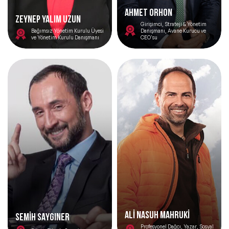
Ahmet Orhon
Zeynep Yalım Uzun
Girişimci, Strateji & Yönetim
Bağımsız Yönetim Kurulu Üyesi
Danışmanı, Avane Kurucu ve
ve Yönetim Kurulu Danışmanı
CEO'su
ALİ NASUH MAHRUKİ
SEMİH SAYGINER
Profesyonel Dağcı, Yazar, Sosyal