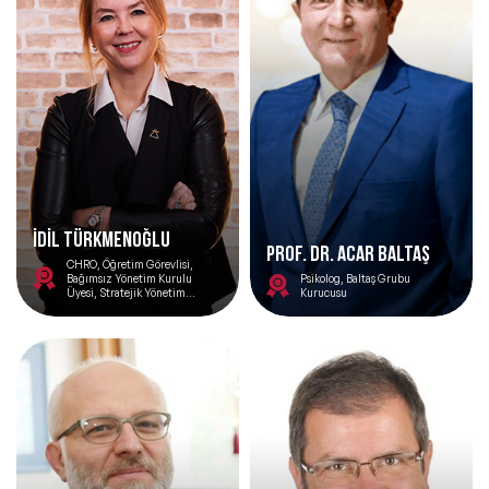
İDİL TÜRKMENOĞLU
Prof. Dr. Acar Baltaş
CHRO, Öğretim Görevlisi,
Bağımsız Yönetim Kurulu
Psikolog, Baltaş Grubu
Üyesi, Stratejik Yönetim
Kurucusu
Danışmanı, Yazar