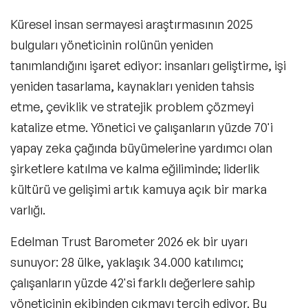
Küresel insan sermayesi araştırmasının 2025
bulguları yöneticinin rolünün yeniden
tanımlandığını işaret ediyor: insanları geliştirme, işi
Filtrele
yeniden tasarlama, kaynakları yeniden tahsis
etme, çeviklik ve stratejik problem çözmeyi
katalize etme. Yönetici ve çalışanların yüzde 70'i
Konular
yapay zeka çağında büyümelerine yardımcı olan
şirketlere katılma ve kalma eğiliminde; liderlik
Exclusive Konuşmacılar
kültürü ve gelişimi artık kamuya açık bir marka
Yeni Konuşmacılar
varlığı.
Motivasyon Konuşmacıları
Edelman Trust Barometer 2026 ek bir uyarı
sunuyor: 28 ülke, yaklaşık 34.000 katılımcı;
Kişisel Dönüşüm Konuşmacıları
çalışanların yüzde 42'si farklı değerlere sahip
Sürdürülebilirlik Konuşmacıları
yöneticinin ekibinden çıkmayı tercih ediyor. Bu