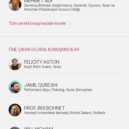
MEHMET AUF
Davranış Bilimleri Araştırmacısı, Senarist, Oyuncu, Yazar ve
Fenomen Prodüksiyon Kurucu Ortağı
Tüm yerel konuşmacıları incele
ÖNE ÇIKAN GLOBAL KONUŞMACILAR
FELICITY ASTON
Kaşif, Bilim İnsanı, Yazar
JAMIL QURESHI
Performans Koçu, Psikolog, Yazar, Konuşmacı
PROF. IRIS BOHNET
Harvard Üniversitesi Kennedy School Dekanı, Profesör
WILL HIGHAM