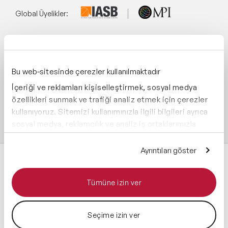
Global Üyelikler:
Yönetim Sistemi:
Bu web-sitesinde çerezler kullanılmaktadır
İçeriği ve reklamları kişiselleştirmek, sosyal medya
Destekliyoruz:
özellikleri sunmak ve trafiği analiz etmek için çerezler
kullanıyoruz. Sitemizi kullanımınızla ilgili bilgileri ayrıca
sosyal medya, reklamcılık ve analiz iş ortaklarımızla
paylaşabiliriz. İş ortaklarımız, bu bilgileri kendilerine
sağladığınız veya hizmetlerini kullanırken topladıkları
Ayrıntıları göster
diğer bilgilerle birleştirebilir.
Tümüne izin ver
Tüm hakları saklıdır 2026 © Speaker Agency
Seçime izin ver