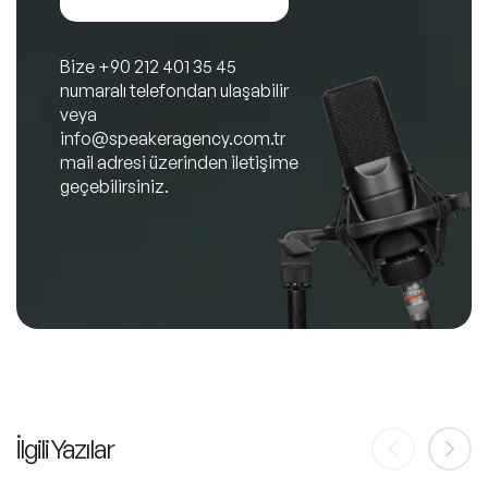
Bize
+90 212 401 35 45
numaralı telefondan ulaşabilir
veya
info@speakeragency.com.tr
mail adresi üzerinden iletişime
geçebilirsiniz.
İlgili Yazılar