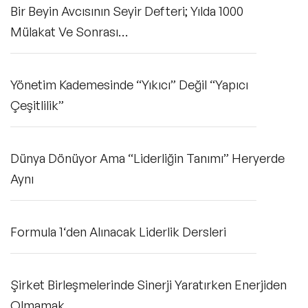
Bir Beyin Avcısının Seyir Defteri; Yılda 1000
mentorluk alarak hazırlanması (Yönetim Kurulu’nda Kadın)
ve profesyonel iş kadınlarının yönetimde etkinliğinin
Mülakat Ve Sonrası…
artması (PWN Türkiye) alanlarında farklı insiyatiflere kişisel
ve yöneticiliğini yürüttüğü Egon Zehnder Türkiye ofisi
olarak destek veriyor. Murat Yeşildere’nin yaklaşık 25 yıldır
devam eden mutlu bir evliliği ve iki çocuğu var.
Yönetim Kademesinde “Yıkıcı” Değil “Yapıcı
Çeşitlilik”
Dünya Dönüyor Ama “Liderliğin Tanımı” Heryerde
Aynı
Formula 1‘den Alınacak Liderlik Dersleri
Şirket Birleşmelerinde Sinerji Yaratırken Enerjiden
Olmamak