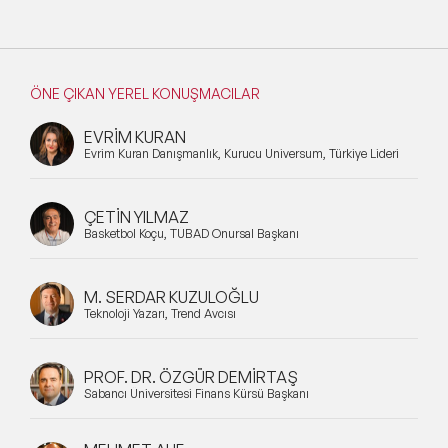
ÖNE ÇIKAN YEREL KONUŞMACILAR
EVRİM KURAN
Evrim Kuran Danışmanlık, Kurucu Universum, Türkiye Lideri
ÇETİN YILMAZ
Basketbol Koçu, TÜBAD Onursal Başkanı
M. SERDAR KUZULOĞLU
Teknoloji Yazarı, Trend Avcısı
PROF. DR. ÖZGÜR DEMİRTAŞ
Sabancı Üniversitesi Finans Kürsü Başkanı