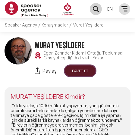
EN
Speaker Agency
Konuşmacılar
Murat Yeşildere
KONUŞMACILAR
MURAT YEŞİLDERE
Yerel Konuşmacılar
KONULAR
Egon Zehnder Kıdemli Ortağı, Toplumsal
Cinsiyet Eşitliği Aktivisti, Yazar
Global Konuşmacılar
Öne Çıkan Konular
ÇÖZÜMLER
Paylaş
DAVET ET
Exclusive Konuşmacılar
Exclusive Konuşmacılarımız
Keynote & Konuşma
INFLUENCER
Tüm Konuşmacılar
MURAT YEŞİLDERE Kimdir?
Ünlü Konuşmacılar
Master Class Workshop
HAKKIMIZDA
‘’Yılda yaklaşık 1000 mülakat yapıyorum; yani günlerimin
önemli kısmı farklı alanlarda çalışan yöneticileri daha iyi
tanımaya çaba göstererek geçiyor. İşimi daha iyi yapmak
İlham Veren Konuşmacılar
Akış Sunumu & Moderasyon
için de sürekli farklı kaynaklardan öğrenmek zorundayım.’’
Biz Kimiz?
BLOG
‘’Bireylerin öğrenmeye ara vermemesi benim için çok
önemli. Diğer taraftan Egon Zehnder olarak “CEO
İlham Veren Kadın Konuşmacılar
Deneyim Odaklı Çözümler
yetkinlikleri” olarak tanımladığımız, Sonuç Odaklılık,