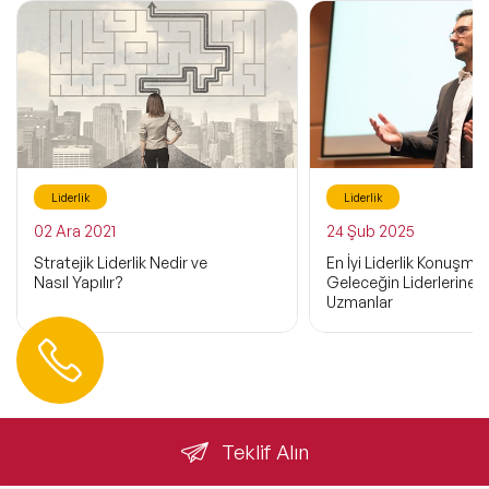
Liderlik
Liderlik
02 Ara 2021
24 Şub 2025
Stratejik Liderlik Nedir ve
En İyi Liderlik Konuşmacı
Nasıl Yapılır?
Geleceğin Liderlerine 
Uzmanlar
Hemen Ulaşın
0 212 401 35 45
info@speakeragency.com.tr
Teklif Alın