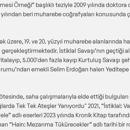
şmesi Örneği
” başlıklı teziyle 2009 yılında doktora
 yılından beri muharebe coğrafyaları konusunda 
k üzere, 19. ve 20. yüzyıl muharebe alanlarında har
 gerçekleştirmektedir. İstiklal Savaşı’nın geçtiği
italayıp, 5.000'den fazla kayıp Kurtuluş Savaşı şe
h Kurumu’ndan emekli Selim Erdoğan halen Yeditepe
ötesinde, saha çalışmalarıyla elde ettiği bulguları 
larda Tek Tek Ateşler Yanıyordu
" 2021, “
İstiklal:
dele
” adlı eserleri 2023 yılında Kronik Kitap tarafı
nan “
Hain: Mezarıma Tükürecekler
” adlı tarihi bi