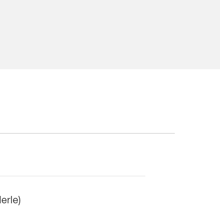
avramlarla ilgili söyleşiler
erle)