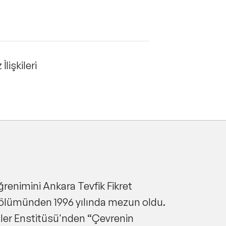
lişkileri
ğrenimini Ankara Tevfik Fikret
Bölümünden 1996 yılında mezun oldu.
ler Enstitüsü'nden “
Çevrenin