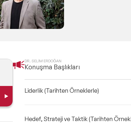
i motivasyon, liderlik, vizyon ve strateji, umut gibi k
ekleştirmektedir.
DR. SELİM ERDOĞAN
Konuşma Başlıkları
Liderlik (Tarihten Örneklerle)
Hedef, Strateji ve Taktik (Tarihten Örnekl