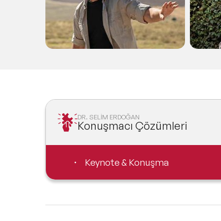
ettiğ
gerç
DR. SELİM ERDOĞAN
Konuşmacı Çözümleri
Keynote & Konuşma