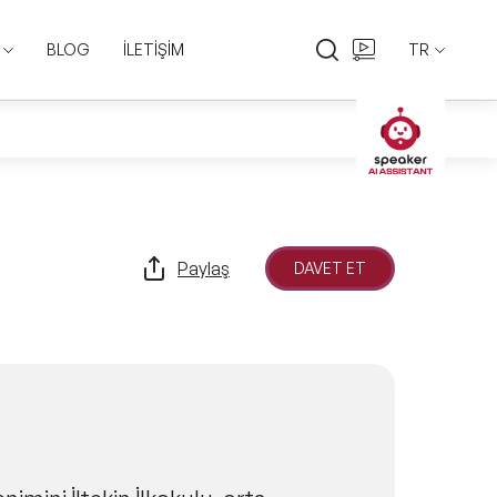
BLOG
İLETİŞİM
TR
EN
TR
Paylaş
DAVET ET