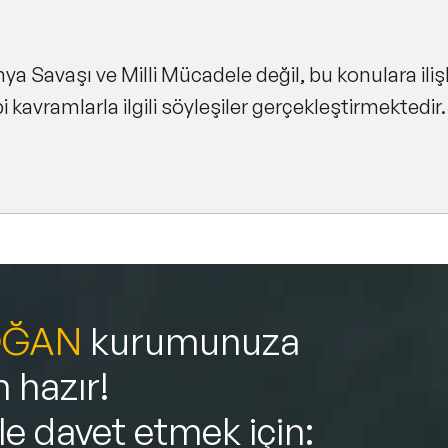
ya Savaşı ve Milli Mücadele değil, bu konulara iliş
bi kavramlarla ilgili söyleşiler gerçekleştirmektedir.
OĞAN
kurumunuza
 hazır!
ile davet etmek için: