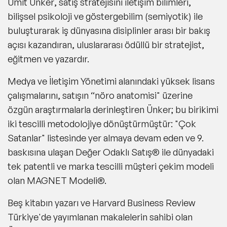
Ümit Ünker
, satış stratejisini iletişim bilimleri,
bilişsel psikoloji ve göstergebilim (semiyotik) ile
buluşturarak iş dünyasına disiplinler arası bir bakış
açısı kazandıran, uluslararası ödüllü bir stratejist,
eğitmen ve yazardır.
Medya ve İletişim Yönetimi alanındaki yüksek lisans
çalışmalarını, satışın
“nöro anatomisi" üzerine
özgün araştırmalarla derinleştiren Ünker; bu birikimi
iki tescilli metodolojiye dönüştürmüştür: "Çok
Satanlar" listesinde yer almaya devam eden ve 9.
baskısına ulaşan
Değer Odaklı Satış®
ile dünyadaki
tek patentli ve marka tescilli müşteri çekim modeli
olan
MAGNET Modeli®
.
Beş kitabın yazarı ve Harvard Business Review
Türkiye'de yayımlanan makalelerin sahibi olan