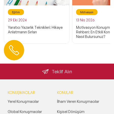
Eğitim
Motivasyon
29 Eki 2024
13 Nis 2026
Yaratıcı Yazarlık Teknikleri: Hikaye
Motivasyon Konuşmacı
Anlatmanın Sırları
Rehberi: En Etkili Konu
Nasıl Bulursunuz?
Hemen Ulaşın
0 212 401 35 45
info@speakeragency.com.tr
Teklif Alın
KONUŞMACILAR
KONULAR
Yerel Konuşmacılar
İlham Veren Konuşmacılar
Global Konuşmacılar
Kişisel Dönüşüm