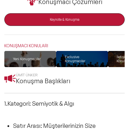
Konuşmacı Çözümleri
ve Kapsayıcılık Konuşmacıları
Tüm Konular
Keynote & Konuşma
Trend Konular
KONUŞMACI KONULARI
Exclusive
İletişim
Yeni Konuşmacılar
🔥 Global Konuşmacılar
Konuşmacılar
Konuşma
ÜMİT ÜNKER
🔥 Motivasyon Konuşmacıları
Konuşma Başlıkları
🔥 Liderlik Konuşmacıları
1.Kategori: Semiyotik & Algı
🔥 Ekonomi Konuşmacıları
🔥 Yapay Zeka Konuşmacıları
Satır Arası: Müşterilerinizin Size