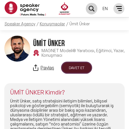
EN
Speaker Agency
Konuşmacılar
Ümit Ünker
KONUŞMACILAR
ÜMİT ÜNKER
Yerel Konuşmacılar
KONULAR
MAGNET Modeli® Yaratıcısı, Eğitimci, Yazar,
Konuşmacı
Global Konuşmacılar
Öne Çıkan Konular
ÇÖZÜMLER
Paylaş
DAVET ET
Exclusive Konuşmacılar
Exclusive Konuşmacılarımız
Keynote & Konuşma
INFLUENCER
Tüm Konuşmacılar
ÜMİT ÜNKER Kimdir?
Ünlü Konuşmacılar
Master Class Workshop
HAKKIMIZDA
Ümit Ünker, satış stratejisini iletişim bilimleri, bilişsel
psikoloji ve göstergebilim (semiyotik) ile buluşturarak iş
dünyasına disiplinler arası bir bakış açısı kazandıran,
İlham Veren Konuşmacılar
Akış Sunumu & Moderasyon
uluslararası ödüllü bir stratejist, eğitmen ve yazardır.
Biz Kimiz?
BLOG
Medya ve İletişim Yönetimi alanındaki yüksek lisans
çalışmalarını, satışın “nöro anatomisi" üzerine özgün
İlham Veren Kadın Konuşmacılar
Deneyim Odaklı Çözümler
araştırmalarla derinleştiren Ünker; bu birikimi iki tescilli