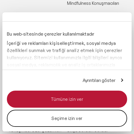
Mindfulness Konuşmacıları
Sürdürülebilirlik
Konuşmacıları
Finans & Ekonomi
Bu web-sitesinde çerezler kullanılmaktadır
Konuşmacıları
İçeriği ve reklamları kişiselleştirmek, sosyal medya
özellikleri sunmak ve trafiği analiz etmek için çerezler
Tüm Konular
kullanıyoruz. Sitemizi kullanımınızla ilgili bilgileri ayrıca
sosyal medya, reklamcılık ve analiz iş ortaklarımızla
paylaşabiliriz. İş ortaklarımız, bu bilgileri kendilerine
ÇÖZÜMLER
SPEAKER AGENCY
sağladığınız veya hizmetlerini kullanırken topladıkları
Ayrıntıları göster
Keynote & Konuşma
Hakkımızda
diğer bilgilerle birleştirebilir.
Master Class Workshop
Blog
Tümüne izin ver
Akış Sunumu & Moderasyon
Referanslar
Seçime izin ver
Deneyim Odaklı Çözümler
İletişim
Konuşmacı Özel Çözümleri
Sıkça Sorulan Sorular