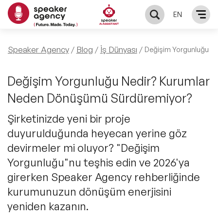
EN
KONUŞMACILAR
Speaker Agency
Blog
İş Dünyası
Değişim Yorgunluğu Ne
Yerel Konuşmacılar
KONULAR
Değişim Yorgunluğu Nedir? Kurumlar
Neden Dönüşümü Sürdüremiyor?
Global Konuşmacılar
Öne Çıkan Konular
ÇÖZÜMLER
Şirketinizde yeni bir proje
Exclusive Konuşmacılar
duyurulduğunda heyecan yerine göz
Exclusive Konuşmacılarımız
Keynote & Konuşma
INFLUENCER
devirmeler mi oluyor? "Değişim
Tüm Konuşmacılar
Ünlü Konuşmacılar
Yorgunluğu"nu teşhis edin ve 2026'ya
Master Class Workshop
HAKKIMIZDA
girerken Speaker Agency rehberliğinde
İlham Veren Konuşmacılar
Akış Sunumu & Moderasyon
kurumunuzun dönüşüm enerjisini
Biz Kimiz?
BLOG
yeniden kazanın.
İlham Veren Kadın Konuşmacılar
Deneyim Odaklı Çözümler