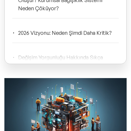
Oluşur? Kurumsal Bağışıklık Sistemi
ve Kapsayıcılık Konuşmacıları
Neden Çöküyor?
Tüm Konular
2026 Vizyonu: Neden Şimdi Daha Kritik?
Trend Konular
Değişim Yorgunluğu Hakkında Sıkça
🔥 Global Konuşmacılar
Sorulan Sorular (SSS)
🔥 Motivasyon Konuşmacıları
🔥 Liderlik Konuşmacıları
🔥 Ekonomi Konuşmacıları
🔥 Yapay Zeka Konuşmacıları