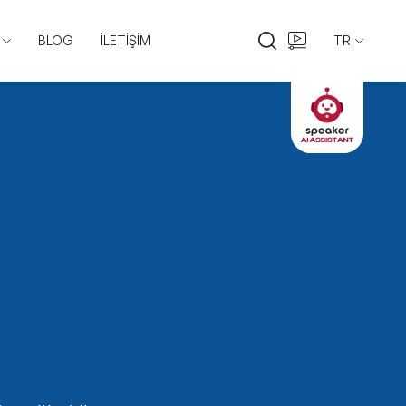
BLOG
İLETİŞİM
TR
EN
TR