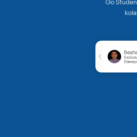
Go Student’
kola
Beyh
Exclusi
Ebeveyn