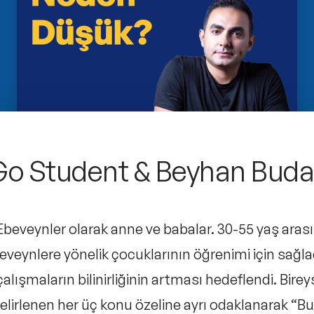
o Student & Beyhan Bud
Ebeveynler olarak anne ve babalar. 30-55 yaş aras
eveynlere yönelik çocuklarının öğrenimi için sağla
çalışmaların bilinirliğinin artması hedeflendi. Birey
 belirlenen her üç konu özeline ayrı odaklanarak 