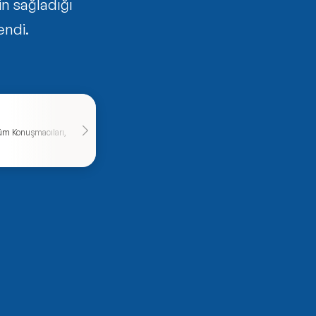
in sağladığı
endi.
şüm Konuşmacıları,