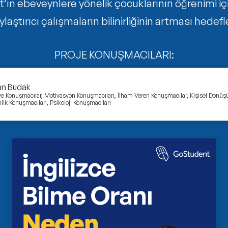
ın ebeveynlere yönelik çocuklarının öğrenimi iç
ylaştırıcı çalışmaların bilinirliğinin artması hedefl
PROJE KONUŞMACILARI:
an Budak
ve Konuşmacılar, Motivasyon Konuşmacıları, İlham Veren Konuşmacılar, Kişisel Dönü
lik Konuşmacıları, Psikoloji Konuşmacıları