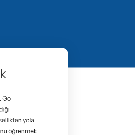
ak
ı. Go
dığı
sellikten yola
“Bunu öğrenmek