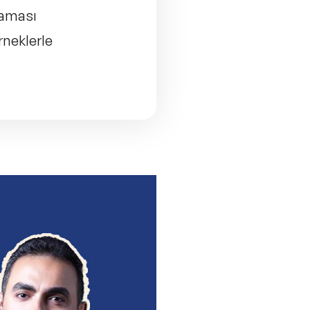
laması
rneklerle