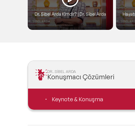
Dr. Sibel Arda Kimdir? | Dr. Sibel Arda
Hayatı
Hayatı
Sibel 
DR. SİBEL ARDA
Konuşmacı Çözümleri
Keynote & Konuşma