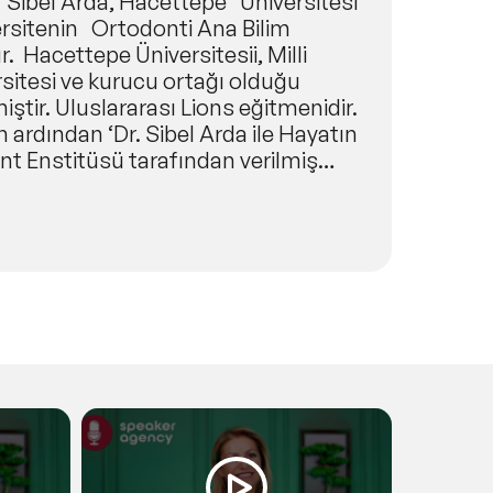
an Sibel Arda, Hacettepe Üniversitesi
ersitenin Ortodonti Ana Bilim
 Hacettepe Üniversitesii, Milli
ersitesi ve kurucu ortağı olduğu
iştir. Uluslararası Lions eğitmenidir.
 ardından ‘Dr. Sibel Arda ile Hayatın
ent Enstitüsü tarafından verilmiş
Bakanlığı Telif Hakları Genel
cusu ve sahibi
 yapmakta, work-shoplar
itli şehirlerinde yüzün üzerinde
matiği’ kitabı, 4.baskısına