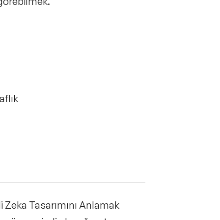
görebilmek.
aflık
di Zeka Tasarımını Anlamak