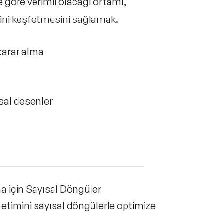
 göre verimli olacağı ortamı,
ini keşfetmesini sağlamak.
karar alma
ısal desenler
a için Sayısal Döngüler
etimini sayısal döngülerle optimize