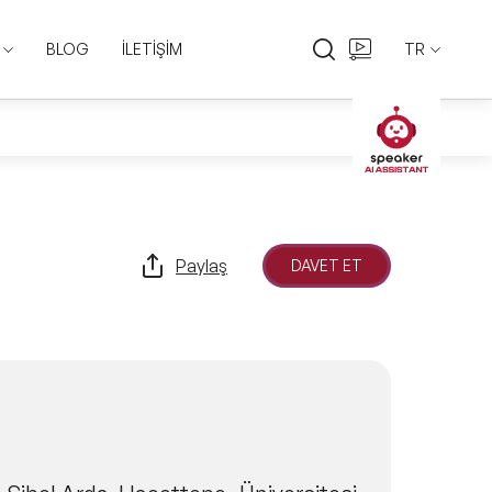
BLOG
İLETİŞİM
TR
EN
TR
Paylaş
DAVET ET