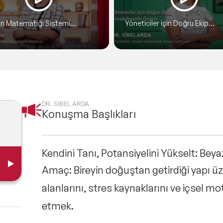
n Matematiği Sistemi
Yöneticiler için Doğru Ekip
mıza Nasıl Etki Ediyor? | Dr.
Kurabilmenin Önemi | Dr. Sibel
Arda
DR. SİBEL ARDA
Konuşma Başlıkları
Kendini Tanı, Potansiyelini Yükselt: Beyaz
Amaç:
Bireyin doğuştan getirdiği yapı üz
alanlarını, stres kaynaklarını ve içsel mo
etmek.