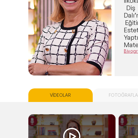
İlkok
Diş H
Dalı
Eğiti
Estet
Yaptı
Matem
marka
Biyogr
Müdürl
oldu
düzenlem
yetiş
anali
VİDEOLAR
FOTOĞRAFLA
ulaşm