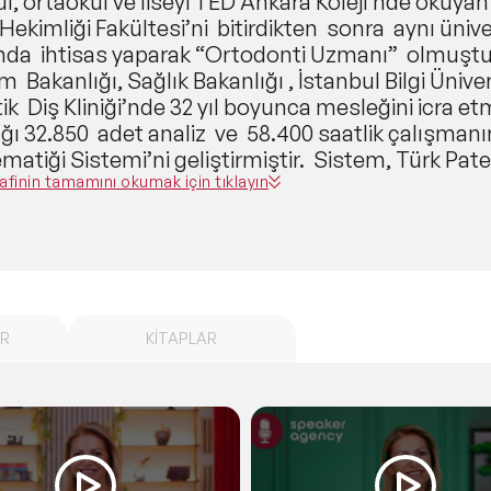
ul, ortaokul ve liseyi TED Ankara Koleji’nde okuy
ekimliği Fakültesi’ni bitirdikten sonra aynı üniv
’nda ihtisas yaparak “Ortodonti Uzmanı” olmuştur.
m Bakanlığı, Sağlık Bakanlığı , İstanbul Bilgi Üniv
ik Diş Kliniği’nde 32 yıl boyunca mesleğini icra etm
ğı 32.850 adet analiz ve 58.400 saatlik çalışmanın
atiği Sistemi’ni geliştirmiştir. Sistem, Türk Pat
 tescil belgesine ve her biri TC. Kültür ve Turizm 
afinin tamamını okumak için tıklayın
üğü tarafından tescillenmiş üç adet özel formüle sahiptir. Kuru
ğu sisteme ait bireysel ve kurumsal danışmanlık
ekte ve sertifikalı eğitimler vermektedir. Sistemin, Dr. Sibel Arda tarafından
tirilmiş Amerika, Avrupa, Kıbrıs ve Türkiye’nin çeş
sti ve yirmi eğitmeni vardır. Yazdığı ‘Hayatın Mate
R
KİTAPLAR
ıştır.