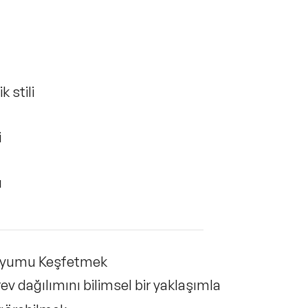
k stili
i
ı
lı Uyumu Keşfetmek
rev dağılımını bilimsel bir yaklaşımla