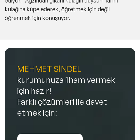
ediyor. "Ağzından çıkanı kulağın duysun" lafını
kulağına küpe ederek, öğretmek için değil
öğrenmek için konuşuyor.
MEHMET SİNDEL
kurumunuza ilham vermek
için hazır!
Farklı çözümleri ile davet
etmek için: