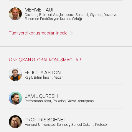
MEHMET AUF
Davranış Bilimleri Araştırmacısı, Senarist, Oyuncu, Yazar ve
Fenomen Prodüksiyon Kurucu Ortağı
Tüm yerel konuşmacıları incele
ÖNE ÇIKAN GLOBAL KONUŞMACILAR
FELICITY ASTON
Kaşif, Bilim İnsanı, Yazar
JAMIL QURESHI
Performans Koçu, Psikolog, Yazar, Konuşmacı
PROF. IRIS BOHNET
Harvard Üniversitesi Kennedy School Dekanı, Profesör