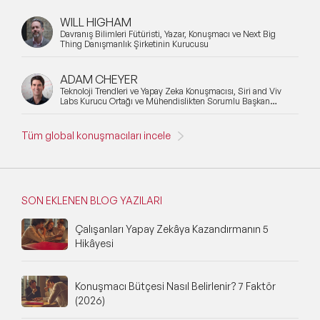
WILL HIGHAM
Davranış Bilimleri Fütüristi, Yazar, Konuşmacı ve Next Big
Thing Danışmanlık Şirketinin Kurucusu
ADAM CHEYER
Teknoloji Trendleri ve Yapay Zeka Konuşmacısı, Siri and Viv
Labs Kurucu Ortağı ve Mühendislikten Sorumlu Başkan
Yardımcısı
Tüm global konuşmacıları incele
SON EKLENEN BLOG YAZILARI
Çalışanları Yapay Zekâya Kazandırmanın 5
Hikâyesi
Konuşmacı Bütçesi Nasıl Belirlenir? 7 Faktör
(2026)