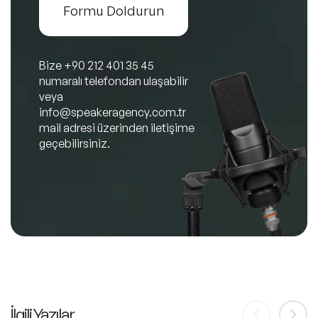
Formu Doldurun
Bize
+90 212 401 35 45
numaralı telefondan ulaşabilir
veya
info@speakeragency.com.tr
mail adresi üzerinden iletişime
geçebilirsiniz.
İlgili Yazılar