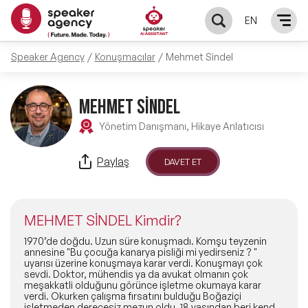
EN
Speaker Agency
Konuşmacılar
Mehmet Sindel
KONUŞMACILAR
Yerel Konuşmacılar
MEHMET SİNDEL
KONULAR
Yönetim Danışmanı, Hikaye Anlatıcısı
Global Konuşmacılar
Öne Çıkan Konular
ÇÖZÜMLER
Paylaş
DAVET ET
Exclusive Konuşmacılar
Exclusive Konuşmacılarımız
Keynote & Konuşma
INFLUENCER
Tüm Konuşmacılar
MEHMET SİNDEL Kimdir?
Ünlü Konuşmacılar
Master Class Workshop
HAKKIMIZDA
1970’de doğdu. Uzun süre konuşmadı. Komşu teyzenin
annesine "Bu çocuğa kanarya pisliği mi yedirseniz ? "
uyarısı üzerine konuşmaya karar verdi. Konuşmayı çok
İlham Veren Konuşmacılar
Akış Sunumu & Moderasyon
sevdi. Doktor, mühendis ya da avukat olmanın çok
Biz Kimiz?
BLOG
meşakkatli olduğunu görünce işletme okumaya karar
verdi. Okurken çalışma fırsatını bulduğu Boğaziçi
İlham Veren Kadın Konuşmacılar
Deneyim Odaklı Çözümler
işletmeden derecesiz mezun oldu. 18 yaşından beri kendi