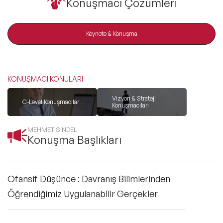
Konuşmacı Çözümleri
ve Kapsayıcılık Konuşmacıları
Tüm Konular
Keynote & Konuşma
Trend Konular
KONUŞMACI KONULARI
Vizyon & Strateji
C-Level Konuşmacılar
🔥 Global Konuşmacılar
Konuşmacıları
MEHMET SİNDEL
🔥 Motivasyon Konuşmacıları
Konuşma Başlıkları
🔥 Liderlik Konuşmacıları
Ofansif Düşünce : Davranış Bilimlerinden
🔥 Ekonomi Konuşmacıları
Öğrendiğimiz Uygulanabilir Gerçekler
🔥 Yapay Zeka Konuşmacıları