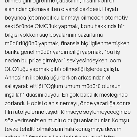
bilmediğini öğrenme çabasının, insanı konfor
alanından çıkmaya iten o vahşi cazibesi. Hayatı
boyunca (otomobil kullanmayı bilmeden otomotiv
sektöründe CMO’luk yapmak, konu hakkında bir
bilgisi yokken saç boyalarının pazarlama
müdürlüğünü yapmak, finansla hiç ilgilenmemişken
banka genel müdür yardımcılığı yapmak, "bu fiş
neden bu prize girmiyor" seviyesindeyken .com
CEO’luğu yapmak gibi) bilmediği işlerde çalıştı.
Annesinin ilkokula uğurlarken arkasından el
sallayarak ettiği "Oğlum umum müdürü olursun
inşallah" duasını duydu. En çok babalık mesleğinde
zorlandı. Hobisi olan sinemayı, önce yazarlığa sonra
film atölyelerine taşıdı. Kimseye söylemeyeceğinize
söz verirseniz en mutlu olduğu anlar bunlar. Komşu
teyze tehditi olmaksızın hala konuşmaya devam