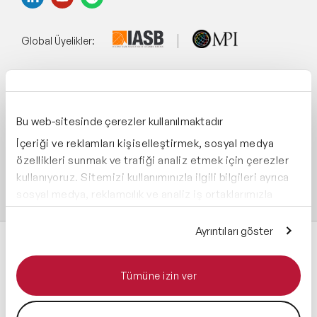
Global Üyelikler:
Yönetim Sistemi:
Bu web-sitesinde çerezler kullanılmaktadır
İçeriği ve reklamları kişiselleştirmek, sosyal medya
Destekliyoruz:
özellikleri sunmak ve trafiği analiz etmek için çerezler
kullanıyoruz. Sitemizi kullanımınızla ilgili bilgileri ayrıca
sosyal medya, reklamcılık ve analiz iş ortaklarımızla
paylaşabiliriz. İş ortaklarımız, bu bilgileri kendilerine
sağladığınız veya hizmetlerini kullanırken topladıkları
Ayrıntıları göster
diğer bilgilerle birleştirebilir.
Tümüne izin ver
Tüm hakları saklıdır 2026 © Speaker Agency