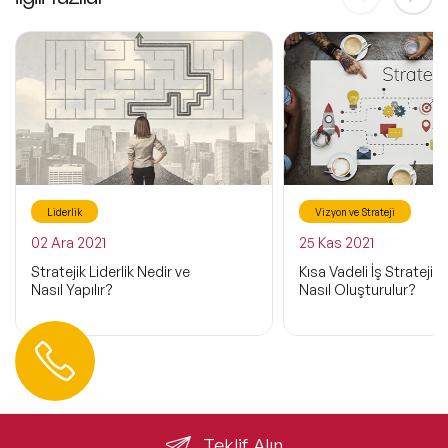
Liderlik
Vizyon ve Strateji
02 Ara 2021
25 Kas 2021
Stratejik Liderlik Nedir ve
Kısa Vadeli İş Stratejisi
Nasıl Yapılır?
Nasıl Oluşturulur?
Hemen Ulaşın
0 212 401 35 45
info@speakeragency.com.tr
Teklif Alın