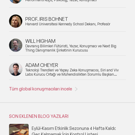
PROF. IRIS BOHNET
Harvard Üniversitesi Kennedy School Dekanı, Profesör
WILL HIGHAM
Davranış Bilimleri Fütüristi, Yazar, Konuşmacı ve Next Big
Thing Danışmanlık Şirketinin Kurucusu
ADAM CHEYER
Teknoloji Trendleri ve Yapay Zeka Konuşmacısı, Siri and Viv
Labs Kurucu Ortağı ve Mühendislikten Sorumlu Başkan
Yardımcısı
Tüm global konuşmacıları incele
SON EKLENEN BLOG YAZILARI
Eylül-Kasım Etkinlik Sezonuna 4 Hafta Kaldı:
Geç Kalmamak İçin Kontrol Listesi