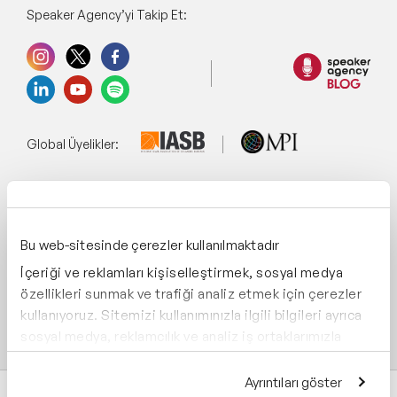
Speaker Agency’yi Takip Et:
Global Üyelikler:
Yönetim Sistemi:
Bu web-sitesinde çerezler kullanılmaktadır
İçeriği ve reklamları kişiselleştirmek, sosyal medya
Destekliyoruz:
özellikleri sunmak ve trafiği analiz etmek için çerezler
kullanıyoruz. Sitemizi kullanımınızla ilgili bilgileri ayrıca
sosyal medya, reklamcılık ve analiz iş ortaklarımızla
paylaşabiliriz. İş ortaklarımız, bu bilgileri kendilerine
sağladığınız veya hizmetlerini kullanırken topladıkları
Ayrıntıları göster