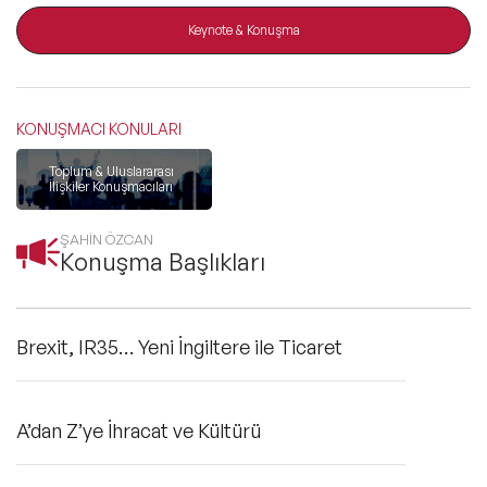
ve Kapsayıcılık Konuşmacıları
Keynote & Konuşma
Tüm Konular
KONUŞMACI KONULARI
Trend Konular
Toplum & Uluslararası
İlişkiler Konuşmacıları
🔥 Global Konuşmacılar
ŞAHİN ÖZCAN
Konuşma Başlıkları
🔥 Motivasyon Konuşmacıları
Brexit, IR35… Yeni İngiltere ile Ticaret
🔥 Liderlik Konuşmacıları
🔥 Ekonomi Konuşmacıları
A’dan Z’ye İhracat ve Kültürü
🔥 Yapay Zeka Konuşmacıları