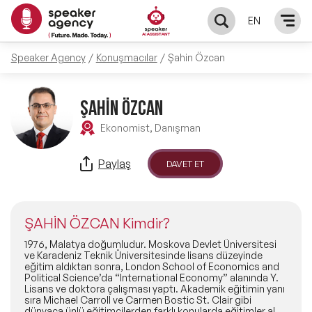
EN
Speaker Agency
Konuşmacılar
Şahin Özcan
KONUŞMACILAR
Yerel Konuşmacılar
ŞAHİN ÖZCAN
KONULAR
Ekonomist, Danışman
Global Konuşmacılar
Öne Çıkan Konular
ÇÖZÜMLER
Paylaş
DAVET ET
Exclusive Konuşmacılar
Exclusive Konuşmacılarımız
Keynote & Konuşma
INFLUENCER
Tüm Konuşmacılar
ŞAHİN ÖZCAN Kimdir?
Ünlü Konuşmacılar
Master Class Workshop
HAKKIMIZDA
1976, Malatya doğumludur. Moskova Devlet Üniversitesi
ve Karadeniz Teknik Üniversitesinde lisans düzeyinde
eğitim aldıktan sonra, London School of Economics and
İlham Veren Konuşmacılar
Akış Sunumu & Moderasyon
Political Science’da “International Economy” alanında Y.
Biz Kimiz?
BLOG
Lisans ve doktora çalışması yaptı. Akademik eğitimin yanı
sıra Michael Carroll ve Carmen Bostic St. Clair gibi
İlham Veren Kadın Konuşmacılar
Deneyim Odaklı Çözümler
dünyaca ünlü eğitimcilerden farklı konularda eğitimler aldı.