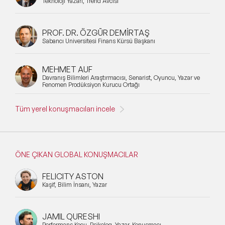
Teknoloji Yazarı, Trend Avcısı
PROF. DR. ÖZGÜR DEMİRTAŞ
Sabancı Üniversitesi Finans Kürsü Başkanı
MEHMET AUF
Davranış Bilimleri Araştırmacısı, Senarist, Oyuncu, Yazar ve
Fenomen Prodüksiyon Kurucu Ortağı
Tüm yerel konuşmacıları incele
ÖNE ÇIKAN GLOBAL KONUŞMACILAR
FELICITY ASTON
Kaşif, Bilim İnsanı, Yazar
JAMIL QURESHI
Performans Koçu, Psikolog, Yazar, Konuşmacı