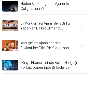
Neden Bir Konuşmacı Ajansı ile
Çalışmalısınız?
Bir Konuşmacı Ajansı ile İş Birliği
Yaparken Dikkat Etmeniz
Gerekenler: A'dan Z'ye Rehber
Konuşmacı Ajanslarından
Beklentiler: Etkili Bir Konuşmacı
Ajansı Nasıl Olmalı?
Dünya Ekonomisinde Belirsizlik Çağı:
Polikriz Döneminde Şirketler ve
Bireyler Nasıl Hazırlanmalı?