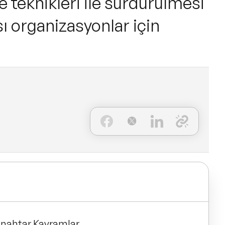
e teknikleri ile sürdürülmesi
sı organizasyonlar için
 Anahtar Kavramlar