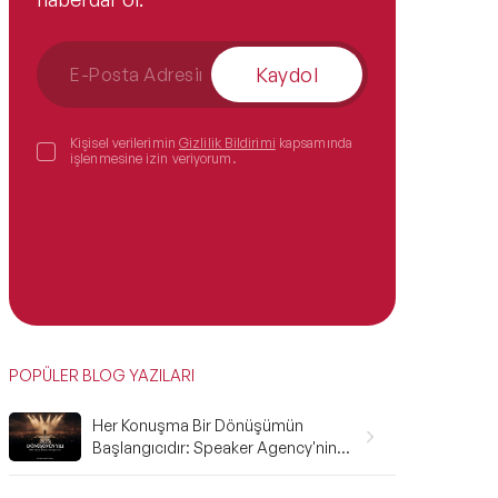
Kaydol
Kişisel verilerimin
Gizlilik Bildirimi
kapsamında
işlenmesine izin veriyorum.
POPÜLER BLOG YAZILARI
Her Konuşma Bir Dönüşümün
Başlangıcıdır: Speaker Agency'nin
2025 Karnesi ve 2026'ya Bakış