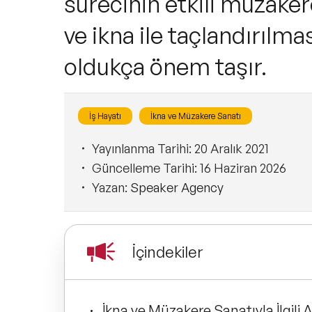
sürecinin etkili müzaker
ve ikna ile taçlandırılma
oldukça önem taşır.
İş Hayatı
İkna ve Müzakere Sanatı
Yayınlanma Tarihi:
20 Aralık 2021
Güncelleme Tarihi:
16 Haziran 2026
Yazan:
Speaker Agency
İçindekiler
İkna ve Müzakere Sanatıyla İlgili