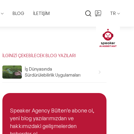
BLOG
İLETİŞİM
TR
EN
TR
İLGİNİZİ ÇEKEBİLECEK BLOG YAZILARI
İş Dünyasında
Sürdürülebilirlik Uygulamaları
Speaker Agency Bülten’e abone ol,
yeni blog yazılarımızdan ve
hakkımızdaki gelişmelerden
haberdar ol.