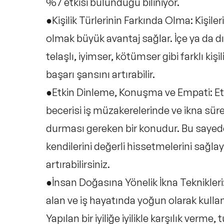
%7 etkisi bulunduğu biliniyor.
●Kişilik Türlerinin Farkında Olma:
Kişiler
olmak büyük avantaj sağlar. İçe ya da 
telaşlı, iyimser, kötümser gibi farklı kiş
başarı şansını artırabilir.
●Etkin Dinleme, Konuşma ve Empati:
Et
becerisi iş müzakerelerinde ve ikna sürec
durması gereken bir konudur. Bu sayede
kendilerini değerli hissetmelerini sağla
artırabilirsiniz.
●İnsan Doğasına Yönelik İkna Teknikleri
alan ve iş hayatında yoğun olarak kullan
Yapılan bir iyiliğe iyilikle karşılık verme