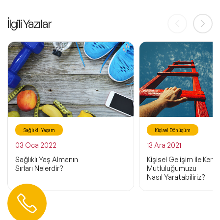
İlgili Yazılar
Sağlıklı Yaşam
Kişisel Dönüşüm
03 Oca 2022
13 Ara 2021
Sağlıklı Yaş Almanın
Kişisel Gelişim ile Kendi
Sırları Nelerdir?
Mutluluğumuzu
Nasıl Yaratabiliriz?
Hemen Ulaşın
0 212 401 35 45
info@speakeragency.com.tr