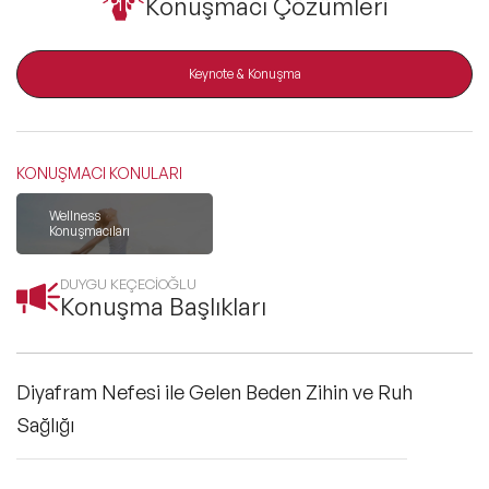
Konuşmacı Çözümleri
ve Kapsayıcılık Konuşmacıları
Tüm Konular
Keynote & Konuşma
Trend Konular
KONUŞMACI KONULARI
Wellness
🔥 Global Konuşmacılar
Konuşmacıları
DUYGU KEÇECİOĞLU
🔥 Motivasyon Konuşmacıları
Konuşma Başlıkları
🔥 Liderlik Konuşmacıları
Diyafram Nefesi ile Gelen Beden Zihin ve Ruh
🔥 Ekonomi Konuşmacıları
Sağlığı
🔥 Yapay Zeka Konuşmacıları