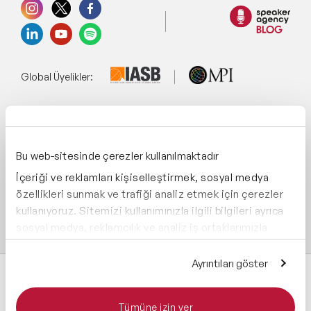
Global Üyelikler:
Yönetim Sistemi:
Bu web-sitesinde çerezler kullanılmaktadır
İçeriği ve reklamları kişiselleştirmek, sosyal medya
Destekliyoruz:
özellikleri sunmak ve trafiği analiz etmek için çerezler
kullanıyoruz. Sitemizi kullanımınızla ilgili bilgileri ayrıca
sosyal medya, reklamcılık ve analiz iş ortaklarımızla
paylaşabiliriz. İş ortaklarımız, bu bilgileri kendilerine
sağladığınız veya hizmetlerini kullanırken topladıkları
Ayrıntıları göster
diğer bilgilerle birleştirebilir.
Tümüne izin ver