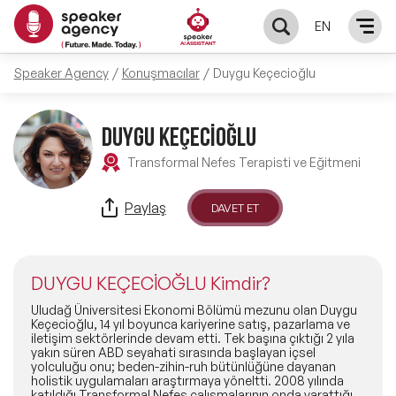
EN
Speaker Agency
Konuşmacılar
Duygu Keçecioğlu
KONUŞMACILAR
Yerel Konuşmacılar
DUYGU KEÇECİOĞLU
KONULAR
Transformal Nefes Terapisti ve Eğitmeni
Global Konuşmacılar
Öne Çıkan Konular
ÇÖZÜMLER
Paylaş
DAVET ET
Exclusive Konuşmacılar
Exclusive Konuşmacılarımız
Keynote & Konuşma
INFLUENCER
Tüm Konuşmacılar
DUYGU KEÇECİOĞLU Kimdir?
Ünlü Konuşmacılar
Master Class Workshop
HAKKIMIZDA
Uludağ Üniversitesi Ekonomi Bölümü mezunu olan Duygu
Keçecioğlu, 14 yıl boyunca kariyerine satış, pazarlama ve
iletişim sektörlerinde devam etti. Tek başına çıktığı 2 yıla
İlham Veren Konuşmacılar
Akış Sunumu & Moderasyon
yakın süren ABD seyahati sırasında başlayan içsel
Biz Kimiz?
BLOG
yolculuğu onu; beden-zihin-ruh bütünlüğüne dayanan
holistik uygulamaları araştırmaya yöneltti. 2008 yılında
İlham Veren Kadın Konuşmacılar
Deneyim Odaklı Çözümler
katıldığı Transformal Nefes çalışmalarının onda yarattığı