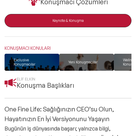
Konuşmacı Çözümleri
ve Kapsayıcılık Konuşmacıları
Tüm Konular
Keynote & Konuşma
Trend Konular
KONUŞMACI KONULARI
Exclusive
Wellnes
Yeni Konuşmacılar
🔥 Global Konuşmacılar
Konuşmacılar
Konuşma
ELİF ELKİN
🔥 Motivasyon Konuşmacıları
Konuşma Başlıkları
🔥 Liderlik Konuşmacıları
One Fine Life: Sağlığınızın CEO’su Olun,
🔥 Ekonomi Konuşmacıları
Hayatınızın En İyi Versiyonunu Yaşayın
Bugünün iş dünyasında başarı; yalnızca bilgi,
🔥 Yapay Zeka Konuşmacıları