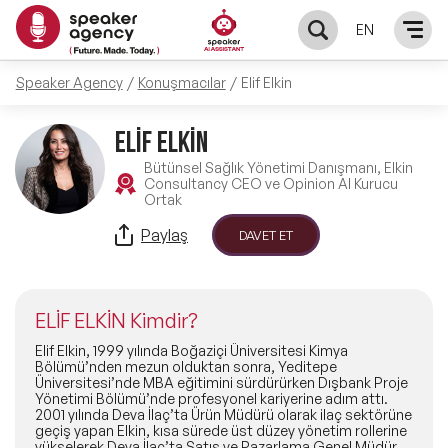
EN
Speaker Agency
Konuşmacılar
Elif Elkin
KONUŞMACILAR
ELİF ELKİN
Yerel Konuşmacılar
KONULAR
Bütünsel Sağlık Yönetimi Danışmanı, Elkin
Consultancy CEO ve Opinion AI Kurucu
Ortak
Global Konuşmacılar
Öne Çıkan Konular
ÇÖZÜMLER
Paylaş
DAVET ET
Exclusive Konuşmacılar
Exclusive Konuşmacılarımız
Keynote & Konuşma
INFLUENCER
Tüm Konuşmacılar
ELİF ELKİN Kimdir?
Ünlü Konuşmacılar
Master Class Workshop
HAKKIMIZDA
Elif Elkin, 1999 yılında Boğaziçi Üniversitesi Kimya
Bölümü’nden mezun olduktan sonra, Yeditepe
Üniversitesi’nde MBA eğitimini sürdürürken Dışbank Proje
İlham Veren Konuşmacılar
Akış Sunumu & Moderasyon
Yönetimi Bölümü’nde profesyonel kariyerine adım attı.
Biz Kimiz?
BLOG
2001 yılında Deva İlaç’ta Ürün Müdürü olarak ilaç sektörüne
geçiş yapan Elkin, kısa sürede üst düzey yönetim rollerine
İlham Veren Kadın Konuşmacılar
Deneyim Odaklı Çözümler
yükselerek Deva İlaç’ta Satış ve Pazarlama Genel Müdür