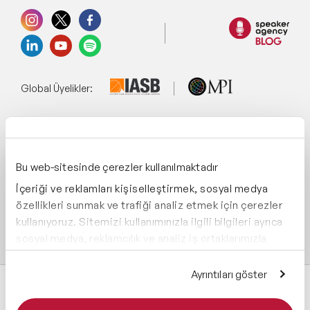
Global Üyelikler:
Yönetim Sistemi:
Bu web-sitesinde çerezler kullanılmaktadır
İçeriği ve reklamları kişiselleştirmek, sosyal medya
Destekliyoruz:
özellikleri sunmak ve trafiği analiz etmek için çerezler
kullanıyoruz. Sitemizi kullanımınızla ilgili bilgileri ayrıca
sosyal medya, reklamcılık ve analiz iş ortaklarımızla
paylaşabiliriz. İş ortaklarımız, bu bilgileri kendilerine
sağladığınız veya hizmetlerini kullanırken topladıkları
Ayrıntıları göster
diğer bilgilerle birleştirebilir.