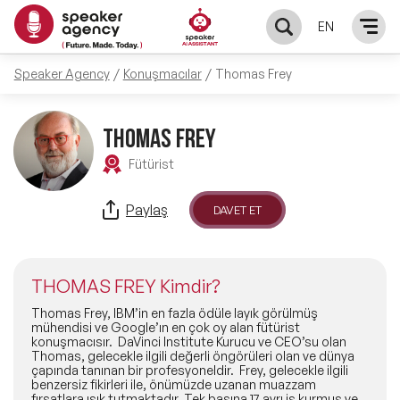
EN
Speaker Agency
Konuşmacılar
Thomas Frey
KONUŞMACILAR
Yerel Konuşmacılar
THOMAS FREY
KONULAR
Fütürist
Global Konuşmacılar
Öne Çıkan Konular
ÇÖZÜMLER
Paylaş
DAVET ET
Exclusive Konuşmacılar
Exclusive Konuşmacılarımız
Keynote & Konuşma
INFLUENCER
Tüm Konuşmacılar
THOMAS FREY Kimdir?
Ünlü Konuşmacılar
Master Class Workshop
HAKKIMIZDA
Thomas Frey, IBM’in en fazla ödüle layık görülmüş
mühendisi ve Google’ın en çok oy alan fütürist
konuşmacısır. DaVinci Institute Kurucu ve CEO’su olan
İlham Veren Konuşmacılar
Akış Sunumu & Moderasyon
Thomas, gelecekle ilgili değerli öngörüleri olan ve dünya
Biz Kimiz?
BLOG
çapında tanınan bir profesyoneldir. Frey, gelecekle ilgili
benzersiz fikirleri ile, önümüzde uzanan muazzam
İlham Veren Kadın Konuşmacılar
Deneyim Odaklı Çözümler
fırsatlara ışık tutmaktadır. Tek başına 17 ayrı iş kurmuş ve