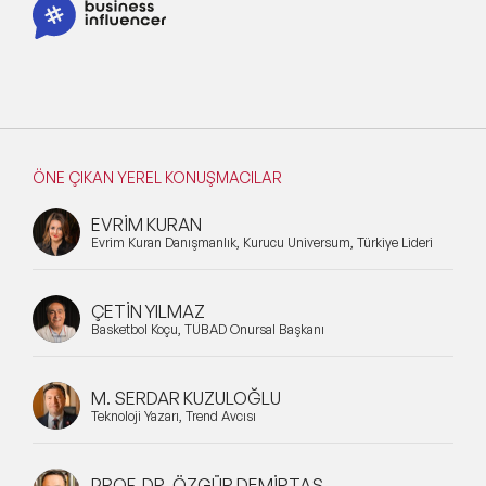
ÖNE ÇIKAN YEREL KONUŞMACILAR
EVRİM KURAN
Evrim Kuran Danışmanlık, Kurucu Universum, Türkiye Lideri
ÇETİN YILMAZ
Basketbol Koçu, TÜBAD Onursal Başkanı
M. SERDAR KUZULOĞLU
Teknoloji Yazarı, Trend Avcısı
PROF. DR. ÖZGÜR DEMİRTAŞ