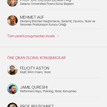
Sabancı Üniversitesi Finans Kürsü Başkanı
MEHMET AUF
Davranış Bilimleri Araştırmacısı, Senarist, Oyuncu, Yazar ve
Fenomen Prodüksiyon Kurucu Ortağı
Tüm yerel konuşmacıları incele
ÖNE ÇIKAN GLOBAL KONUŞMACILAR
FELICITY ASTON
Kaşif, Bilim İnsanı, Yazar
JAMIL QURESHI
Performans Koçu, Psikolog, Yazar, Konuşmacı
PROF. IRIS BOHNET