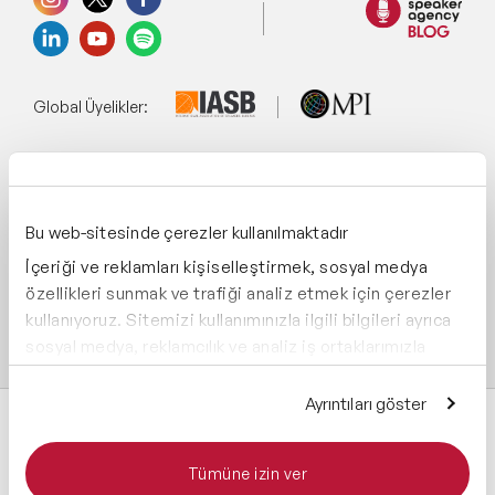
Global Üyelikler:
Yönetim Sistemi:
Bu web-sitesinde çerezler kullanılmaktadır
İçeriği ve reklamları kişiselleştirmek, sosyal medya
Destekliyoruz:
özellikleri sunmak ve trafiği analiz etmek için çerezler
kullanıyoruz. Sitemizi kullanımınızla ilgili bilgileri ayrıca
sosyal medya, reklamcılık ve analiz iş ortaklarımızla
paylaşabiliriz. İş ortaklarımız, bu bilgileri kendilerine
sağladığınız veya hizmetlerini kullanırken topladıkları
Ayrıntıları göster
diğer bilgilerle birleştirebilir.
Tümüne izin ver