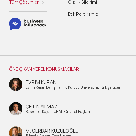
Tüm Çözümler
Gizlilik Bildirimi
Etik Politikamız
Konular
Exclusive Konuşmacılar
Yeni Konuşmacılar
Motivasyon Konuşmacıları
ÖNE ÇIKAN YEREL KONUŞMACILAR
Kişisel Dönüşüm Konuşmacıları
EVRİM KURAN
Sürdürülebilirlik Konuşmacıları
Evrim Kuran Danışmanlık, Kurucu Universum, Türkiye Lideri
Liderlik Konuşmacıları
ÇETİN YILMAZ
Basketbol Koçu, TÜBAD Onursal Başkanı
Finans & Ekonomi Konuşmacıları
Yapay Zeka Konuşmacıları
M. SERDAR KUZULOĞLU
Teknoloji Yazarı, Trend Avcısı