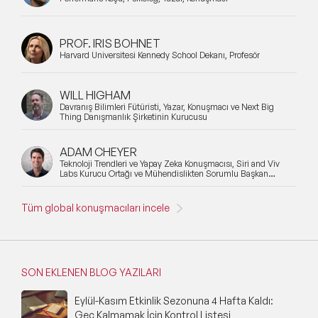
İnovasyon Konuşmacıları
Toplum & Uluslararası İlişkiler Konuşmacıları
PROF. IRIS BOHNET
Harvard Üniversitesi Kennedy School Dekanı, Profesör
Girişimcilik Konuşmacıları
WILL HIGHAM
Neuro Science (Sinir Bilimi) Konuşmacıları
Davranış Bilimleri Fütüristi, Yazar, Konuşmacı ve Next Big
Thing Danışmanlık Şirketinin Kurucusu
Gelecek & Fütürizm Konuşmacıları
ADAM CHEYER
Dijital Pazarlama ve Sosyal Medya
Teknoloji Trendleri ve Yapay Zeka Konuşmacısı, Siri and Viv
Konuşmacıları
Labs Kurucu Ortağı ve Mühendislikten Sorumlu Başkan
Yardımcısı
Seyahat Konuşmacıları
Tüm global konuşmacıları incele
Satış Konuşmacıları
İkna & Müzakere Sanatı Konuşmacıları
SON EKLENEN BLOG YAZILARI
Ebeveynlik Konuşmacıları
Eylül-Kasım Etkinlik Sezonuna 4 Hafta Kaldı:
Geç Kalmamak İçin Kontrol Listesi