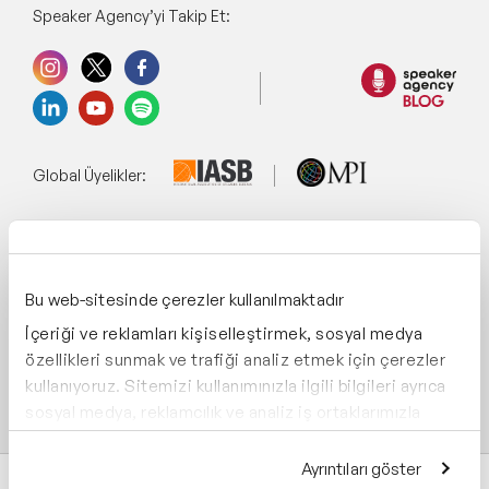
Kültür Konuşmacıları
Speaker Agency’yi Takip Et:
Teknoloji & Trendler Konuşmacıları
İlham Veren Kadın Konuşmacılar
Eğitim Konuşmacıları
Global Üyelikler:
Blockchain ve Kripto Para Konuşmacıları
Design Thinking Konuşmacıları
Yönetim Sistemi:
Bu web-sitesinde çerezler kullanılmaktadır
Future of Work Konuşmacıları
İçeriği ve reklamları kişiselleştirmek, sosyal medya
Perakende Konuşmacıları
Destekliyoruz:
özellikleri sunmak ve trafiği analiz etmek için çerezler
kullanıyoruz. Sitemizi kullanımınızla ilgili bilgileri ayrıca
Gastronomi Konuşmacıları
sosyal medya, reklamcılık ve analiz iş ortaklarımızla
paylaşabiliriz. İş ortaklarımız, bu bilgileri kendilerine
E-Ticaret Konuşmacıları
sağladığınız veya hizmetlerini kullanırken topladıkları
Ayrıntıları göster