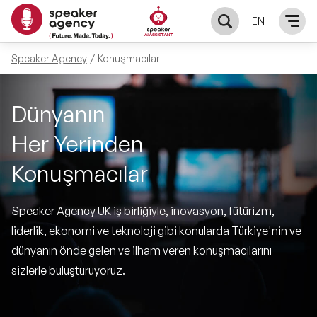
EN
Speaker Agency
Konuşmacılar
KONUŞMACILAR
Dünyanın
Yerel Konuşmacılar
KONULAR
Her Yerinden
Global Konuşmacılar
Öne Çıkan Konular
ÇÖZÜMLER
Konuşmacılar
Exclusive Konuşmacılar
Exclusive Konuşmacılarımız
Keynote & Konuşma
INFLUENCER
Speaker Agency UK iş birliğiyle, inovasyon, fütürizm,
Tüm Konuşmacılar
liderlik, ekonomi ve teknoloji gibi konularda Türkiye'nin ve
Ünlü Konuşmacılar
Master Class Workshop
HAKKIMIZDA
dünyanın önde gelen ve ilham veren konuşmacılarını
sizlerle buluşturuyoruz.
İlham Veren Konuşmacılar
Akış Sunumu & Moderasyon
Biz Kimiz?
BLOG
İlham Veren Kadın Konuşmacılar
Deneyim Odaklı Çözümler