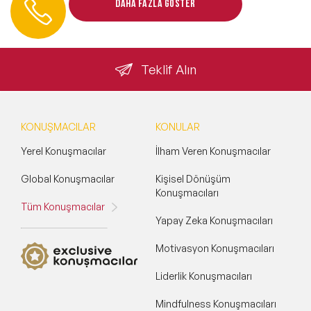
ve Kapsayıcılık Konuşmacıları
Daha fazla göster
0 212 401 35 45
info@speakeragency.com.tr
Tüm Konular
Teklif Alın
Trend Konular
KONUŞMACILAR
KONULAR
🔥 Global Konuşmacılar
Yerel Konuşmacılar
İlham Veren Konuşmacılar
Global Konuşmacılar
Kişisel Dönüşüm
🔥 Motivasyon Konuşmacıları
Konuşmacıları
Tüm Konuşmacılar
🔥 Liderlik Konuşmacıları
Yapay Zeka Konuşmacıları
Motivasyon Konuşmacıları
🔥 Ekonomi Konuşmacıları
Liderlik Konuşmacıları
🔥 Yapay Zeka Konuşmacıları
Mindfulness Konuşmacıları