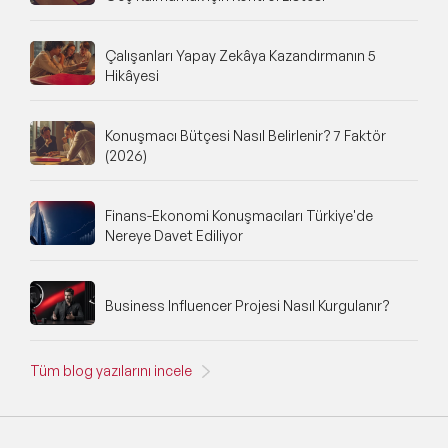
Wellness Konuşmacıları
Spor Konuşmacıları
Çalışanları Yapay Zekâya Kazandırmanın 5
Hikâyesi
Cinsiyet Eşitliği, Çeşitlilik ve Kapsayıcılık
Konuşmacıları
Konuşmacı Bütçesi Nasıl Belirlenir? 7 Faktör
İş Hayatı 101 Konuşmacıları
(2026)
Astroloji Konuşmacıları
Finans-Ekonomi Konuşmacıları Türkiye'de
Nereye Davet Ediliyor
Storytelling Konuşmacıları
Çevre & Enerji Konuşmacıları
Business Influencer Projesi Nasıl Kurgulanır?
Kuşak Konuşmacıları
Müzik Konuşmacıları
Tüm blog yazılarını incele
Tarih Konuşmacıları