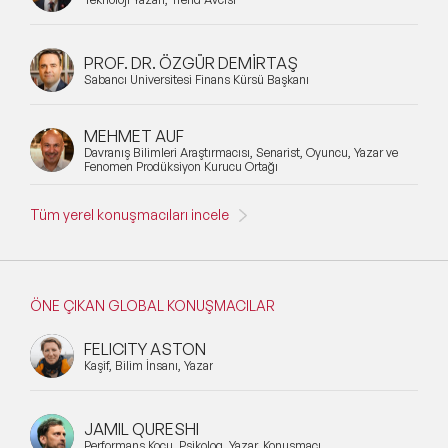
Pazarlama & Yaratıcılık Konuşmacıları
Mindfulness Konuşmacıları
PROF. DR. ÖZGÜR DEMİRTAŞ
Sabancı Üniversitesi Finans Kürsü Başkanı
Dijital Dönüşüm Konuşmacıları
MEHMET AUF
İlham Veren Konuşmacılar
Davranış Bilimleri Araştırmacısı, Senarist, Oyuncu, Yazar ve
Filtrele
Temizle
Fenomen Prodüksiyon Kurucu Ortağı
Değişim Yönetimi Konuşmacıları
Tüm yerel konuşmacıları incele
Başarı Öyküleri Konuşmacıları
C-Level Konuşmacılar
ÖNE ÇIKAN GLOBAL KONUŞMACILAR
Mizah Konuşmacıları
FELICITY ASTON
Müşteri & Tüketici Trendleri Konuşmacıları
Kaşif, Bilim İnsanı, Yazar
Vizyon & Strateji Konuşmacıları
JAMIL QURESHI
Performans Koçu, Psikolog, Yazar, Konuşmacı