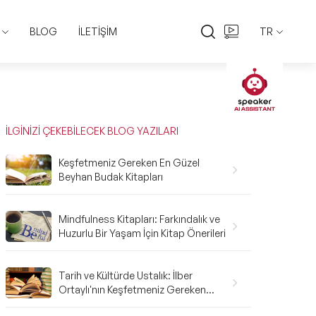
BLOG
İLETİŞİM
TR
EN
TR
İLGİNİZİ ÇEKEBİLECEK BLOG YAZILARI
Keşfetmeniz Gereken En Güzel
Beyhan Budak Kitapları
Mindfulness Kitapları: Farkındalık ve
Huzurlu Bir Yaşam İçin Kitap Önerileri
Tarih ve Kültürde Ustalık: İlber
Ortaylı'nın Keşfetmeniz Gereken
Kitapları