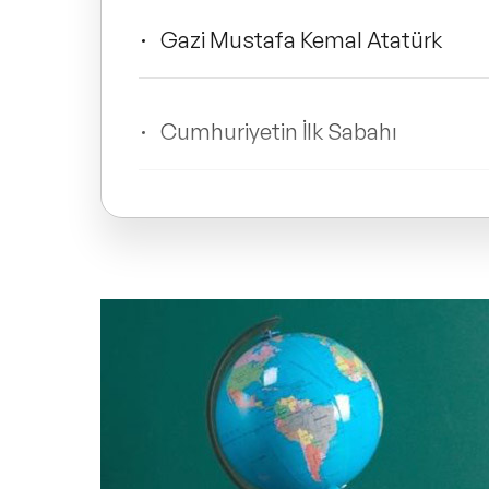
Gazi Mustafa Kemal Atatürk
Cumhuriyetin İlk Sabahı
Osmanlı’yı Yeniden Keşfetmek
İlber Ortaylı Seyahatnamesi
İnsan Geleceğini Nasıl Kurar? Ken