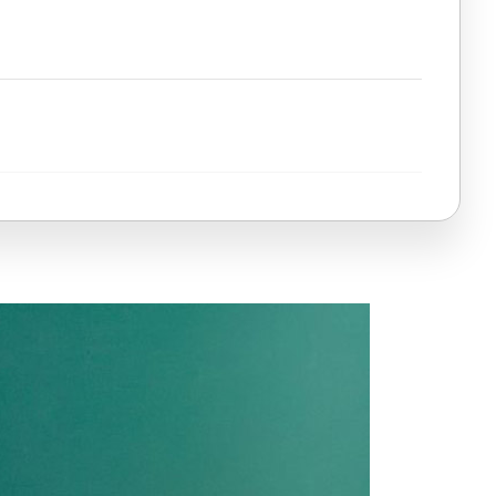
dini İnşa Etmenin Yolları