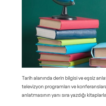
İlber Ortaylı Kitapları Hakkında S
Tarih alanında derin bilgisi ve eşsiz anl
televizyon programları ve konferanslara 
anlatmasının yanı sıra yazdığı kitaplarl