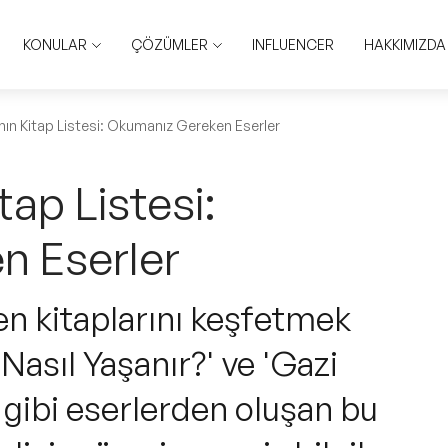
KONULAR
ÇÖZÜMLER
INFLUENCER
HAKKIMIZDA
ı'nın Kitap Listesi: Okumanız Gereken Eserler
itap Listesi:
n Eserler
len kitaplarını keşfetmek
Nasıl Yaşanır?' ve 'Gazi
gibi eserlerden oluşan bu