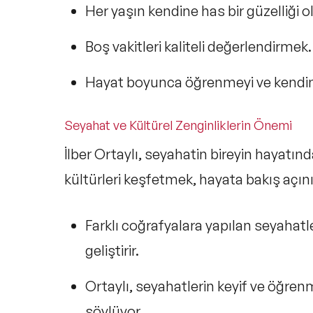
Her yaşın kendine has bir güzelliği
o
Boş vakitleri
kaliteli
değerlendirmek.
Hayat boyunca
öğrenmeyi ve kendin
Seyahat ve Kültürel Zenginliklerin Önemi
İlber Ortaylı, seyahatin bireyin hayatın
kültürleri keşfetmek, hayata bakış açını
Farklı coğrafyalara yapılan seyahatl
geliştirir.
Ortaylı, seyahatlerin
keyif ve öğren
söylüyor.