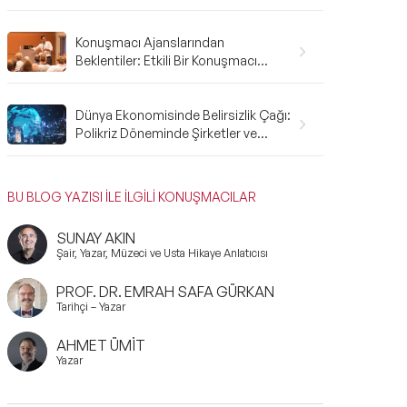
Gerekenler: A'dan Z'ye Rehber
Konuşmacı Ajanslarından
Beklentiler: Etkili Bir Konuşmacı
Ajansı Nasıl Olmalı?
Dünya Ekonomisinde Belirsizlik Çağı:
Polikriz Döneminde Şirketler ve
Bireyler Nasıl Hazırlanmalı?
BU BLOG YAZISI İLE İLGİLİ KONUŞMACILAR
SUNAY AKIN
Şair, Yazar, Müzeci ve Usta Hikaye Anlatıcısı
PROF. DR. EMRAH SAFA GÜRKAN
Tarihçi – Yazar
AHMET ÜMİT
Yazar