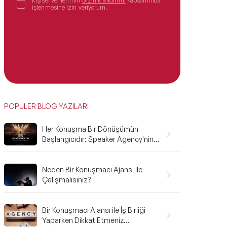
Kişisel verilerimin
Gizlilik Bildirimi
kapsamında
işlenmesine izin veriyorum.
POPÜLER BLOG YAZILARI
Her Konuşma Bir Dönüşümün
Başlangıcıdır: Speaker Agency'nin
2025 Karnesi ve 2026'ya Bakış
Neden Bir Konuşmacı Ajansı ile
Çalışmalısınız?
Bir Konuşmacı Ajansı ile İş Birliği
Yaparken Dikkat Etmeniz