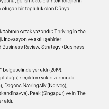
yesha, gelişmekte olan teknolojilerin
 oluşan bir topluluk olan Dünya
itabının ortak yazarıdır: Thriving in the
 inovasyon ve akıllı şehirler
d Business Review, Strategy+Business
belgeselinde yer aldı (2019).
opluluğu) seçildi ve yakın zamanda
a), Dagens Næringsliv (Norveç),
kandinavya), Peak (Singapur) ve In The
r aldı.