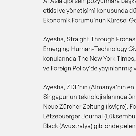
AI Asia gibi sempozyumlara başkan
etkisi ve yönetişimi konusunda dü
Ekonomik Forumu'nun Küresel Gele
Ayesha, Straight Through Processing
Emerging Human-Technology Civiliza
konularında The New York Times,
ve Foreign Policy'de yayınlanmış ve
Ayesha, ZDF'nin (Almanya'nın en bü
Singapur'un teknoloji alanında ön
Neue Zürcher Zeitung (İsviçre), F
Lëtzebuerger Journal (Lüksemburg
Black (Avustralya) gibi önde gelen