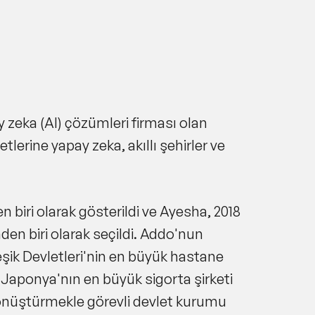
isans (onur derecesi), Columbia
ek lisans ve London School of
ı şehirlerde dijital inovasyon odaklı)
 zeka (AI) çözümleri firması olan
rine yapay zeka, akıllı şehirler ve
 biri olarak gösterildi ve Ayesha, 2018
den biri olarak seçildi. Addo'nun
şik Devletleri'nin en büyük hastane
 Japonya'nın en büyük sigorta şirketi
 dönüştürmekle görevli devlet kurumu