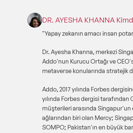
Ayes
Üniv
Econo
DR. AYESHA KHANNA Kimdi
derec
"Yapay zekanın amacı insan potans
Dr. Ayesha Khanna, merkezi Singap
Addo'nun Kurucu Ortağı ve CEO'sud
metaverse konularında stratejik 
Addo, 2017 yılında Forbes dergisin
yılında Forbes dergisi tarafından 
müşterileri arasında Singapur'un 
ağlarından biri olan Mercy; Singa
SOMPO; Pakistan'ın en büyük banka