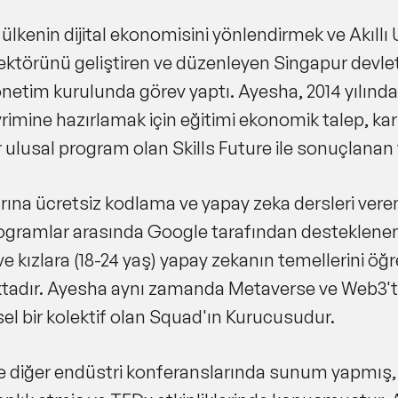
, ülkenin dijital ekonomisini yönlendirmek ve Akıll
sektörünü geliştiren ve düzenleyen Singapur dev
tim kurulunda görev yaptı. Ayesha, 2014 yılında 
imine hazırlamak için eğitimi ekonomik talep, ka
bir ulusal program olan Skills Future ile sonuçlana
rına ücretsiz kodlama ve yapay zeka dersleri vere
 Programlar arasında Google tarafından desteklene
kızlara (18-24 yaş) yapay zekanın temellerini öğ
ktadır. Ayesha aynı zamanda Metaverse ve Web3't
el bir kolektif olan Squad'ın Kurucusudur.
ve diğer endüstri konferanslarında sunum yapmış, 