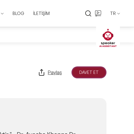
BLOG
İLETİŞİM
TR
EN
TR
Paylaş
DAVET ET