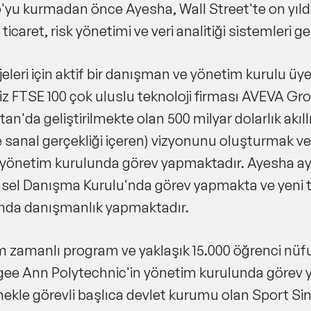
'yu kurmadan önce Ayesha, Wall Street'te on yıld
icaret, risk yönetimi ve veri analitiği sistemleri gel
rojeleri için aktif bir danışman ve yönetim kurulu üy
giliz FTSE 100 çok uluslu teknoloji firması AVEVA 
n'da geliştirilmekte olan 500 milyar dolarlık akıll
ri ve sanal gerçekliği içeren) vizyonunu oluşturm
 yönetim kurulunda görev yapmaktadır. Ayesha a
imsel Danışma Kurulu'nda görev yapmakta ve yeni tekn
sunda danışmanlık yapmaktadır.
 zamanlı program ve yaklaşık 15.000 öğrenci nüf
 Ngee Ann Polytechnic'in yönetim kurulunda görev 
rmekle görevli başlıca devlet kurumu olan Sport Si