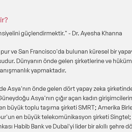
ha, Harvard Üniversitesi'nden Ekonomi alanında l
ersitesi'nden Yöneylem Araştırması alanında yüks
mics'ten Bilişim Sistemleri alanında doktora (akıll
r?
esine sahiptir.
iyelini güçlendirmektir." - Dr. Ayesha Khanna
ur ve San Francisco'da bulunan küresel bir yapay
ur. Dünyanın önde gelen şirketlerine ve hükümetle
danışmanlık yapmaktadır.
de Asya'nın önde gelen dört yapay zeka şirketinden
Güneydoğu Asya'nın çığır açan kadın girişimcilerin
en büyük toplu taşıma şirketi SMRT; Amerika Birle
pur'un en büyük telekomünikasyon şirketi Singtel;
sı Habib Bank ve Dubai'yi lider bir akıllı şehre