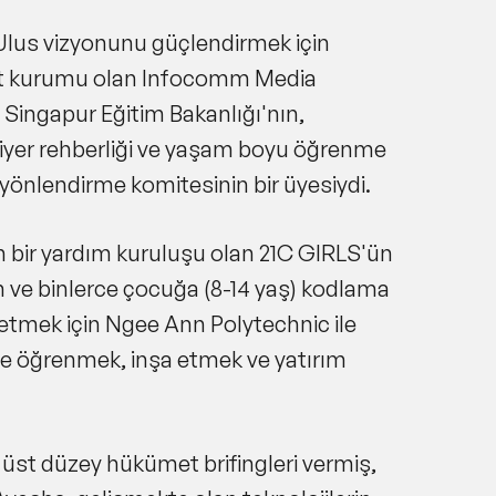
ı Ulus vizyonunu güçlendirmek için
let kurumu olan Infocomm Media
Singapur Eğitim Bakanlığı'nın,
riyer rehberliği ve yaşam boyu öğrenme
n yönlendirme komitesinin bir üyesiydi.
n bir yardım kuruluşu olan 21C GIRLS'ün
n ve binlerce çocuğa (8-14 yaş) kodlama
retmek için Ngee Ann Polytechnic ile
e öğrenmek, inşa etmek ve yatırım
üst düzey hükümet brifingleri vermiş,