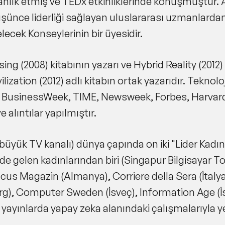
lık etmiş ve TEDx etkinliklerinde konuşmuştur. A
şünce liderliği sağlayan uluslararası uzmanlardan
cek Konseylerinin bir üyesidir.
 (2008) kitabının yazarı ve Hybrid Reality (2012) k
tion (2012) adlı kitabın ortak yazarıdır. Teknoloji,
 BusinessWeek, TIME, Newsweek, Forbes, Harvar
 alıntılar yapılmıştır.
yük TV kanalı) dünya çapında on iki "Lider Kadın" 
de gelen kadınlarından biri (Singapur Bilgisayar T
ocus Magazin (Almanya), Corriere della Sera (İtaly
), Computer Sweden (İsveç), Information Age (İs
 yayınlarda yapay zeka alanındaki çalışmalarıyla ye