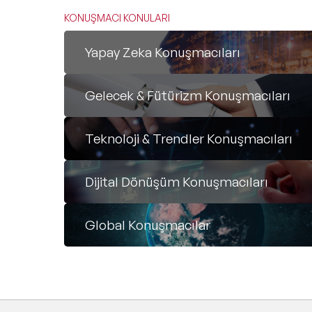
alma
KONUŞMACI KONULARI
yapma
önem
Yapay Zeka Konuşmacıları
hükü
etkin
Gelecek & Fütürizm Konuşmacıları
konu
Düny
Throu
Teknoloji & Trendler Konuşmacıları
Thriv
Tekno
TIME
Dijital Dönüşüm Konuşmacıları
Polic
kanal
Global Konuşmacılar
alanı
zama
(İta
Swede
(Avus