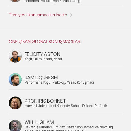
Fenomen Prodüksiyon Kurucu Ortağı
Tüm yerel konuşmacıları incele
ÖNE ÇIKAN GLOBAL KONUŞMACILAR
FELICITY ASTON
Kaşif, Bilim İnsanı, Yazar
JAMIL QURESHI
Performans Koçu, Psikolog, Yazar, Konuşmacı
PROF. IRIS BOHNET
Harvard Üniversitesi Kennedy School Dekanı, Profesör
WILL HIGHAM
Davranış Bilimleri Fütüristi, Yazar, Konuşmacı ve Next Big