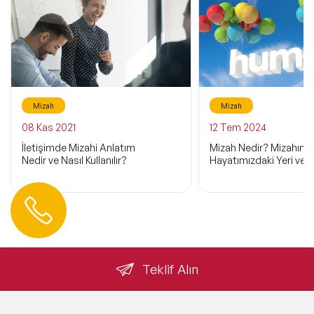
Mizah
Mizah
08 Kas 2021
12 Tem 2024
İletişimde Mizahi Anlatım
Mizah Nedir? Mizahın
Nedir ve Nasıl Kullanılır?
Hayatımızdaki Yeri ve
Hemen Ulaşın
0 212 401 35 45
info@speakeragency.com.tr
Teklif Alın