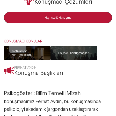
Konuşmacı Çözümleri
ve Kapsayıcılık Konuşmacıları
Tüm Konular
Keynote & Konuşma
Trend Konular
KONUŞMACI KONULARI
Motivasyon
Psikoloji Konuşmacıları
🔥 Global Konuşmacılar
Konuşmacıları
FERHAT AYDIN
🔥 Motivasyon Konuşmacıları
Konuşma Başlıkları
🔥 Liderlik Konuşmacıları
Psikogösteri: Bilim Temelli Mizah
🔥 Ekonomi Konuşmacıları
Konuşmacımız Ferhat Aydın, bu konuşmasında
psikolojiyi akademik jargondan uzaklaştırarak
🔥 Yapay Zeka Konuşmacıları