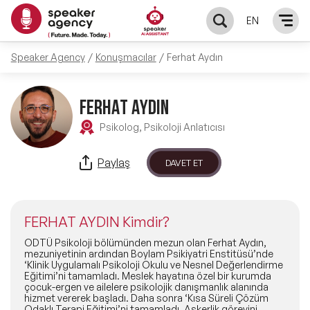
EN
Speaker Agency
Konuşmacılar
Ferhat Aydın
KONUŞMACILAR
Yerel Konuşmacılar
FERHAT AYDIN
KONULAR
Psikolog, Psikoloji Anlatıcısı
Global Konuşmacılar
Öne Çıkan Konular
ÇÖZÜMLER
Paylaş
DAVET ET
Exclusive Konuşmacılar
Exclusive Konuşmacılarımız
Keynote & Konuşma
INFLUENCER
Tüm Konuşmacılar
FERHAT AYDIN Kimdir?
Ünlü Konuşmacılar
Master Class Workshop
HAKKIMIZDA
ODTÜ Psikoloji bölümünden mezun olan Ferhat Aydın,
mezuniyetinin ardından Boylam Psikiyatri Enstitüsü’nde
‘Klinik Uygulamalı Psikoloji Okulu ve Nesnel Değerlendirme
İlham Veren Konuşmacılar
Akış Sunumu & Moderasyon
Eğitimi’ni tamamladı. Meslek hayatına özel bir kurumda
Biz Kimiz?
BLOG
çocuk-ergen ve ailelere psikolojik danışmanlık alanında
hizmet vererek başladı. Daha sonra ‘Kısa Süreli Çözüm
İlham Veren Kadın Konuşmacılar
Deneyim Odaklı Çözümler
Odaklı Terapi Eğitimi’ni tamamladı. Askerlik görevini