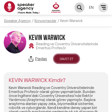
EN
Speaker Agency
Konuşmacılar
Kevin Warwick
KONUŞMACILAR
KEVIN WARWICK
Yerel Konuşmacılar
KONULAR
Reading ve Coventry Üniversitelerinde
Emeritus Profesör
Global Konuşmacılar
Öne Çıkan Konular
ÇÖZÜMLER
Paylaş
DAVET ET
Exclusive Konuşmacılar
Exclusive Konuşmacılarımız
Keynote & Konuşma
INFLUENCER
Tüm Konuşmacılar
KEVIN WARWICK Kimdir?
Ünlü Konuşmacılar
Master Class Workshop
HAKKIMIZDA
Kevin Warwick Reading ve Coventry Üniversitelerinde
Emeritus Profesör olarak görev yapmaktadır. Bundan
önce İngiltere'deki Coventry Üniversitesi'nde Rektör
İlham Veren Konuşmacılar
Akış Sunumu & Moderasyon
Yardımcısı (Araştırma) olarak görev yapmıştır. Başlıca
Biz Kimiz?
BLOG
araştırma alanları yapay zeka, biyomedikal sistemler,
robotik ve cyborglardır. Kendi kendine deney yapan biri
İlham Veren Kadın Konuşmacılar
Deneyim Odaklı Çözümler
olarak yaptığı araştırmalar nedeniyle sık sık dünyanın ilk