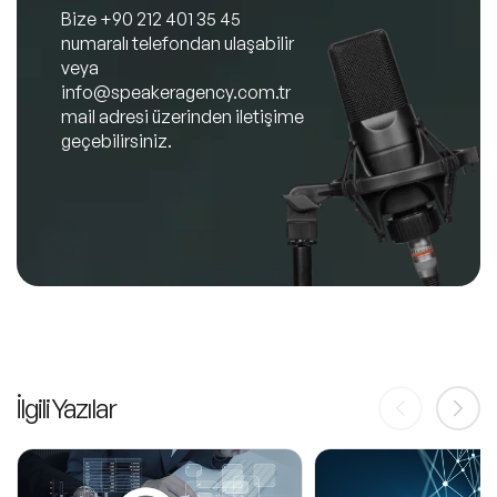
Bize
+90 212 401 35 45
numaralı telefondan ulaşabilir
veya
info@speakeragency.com.tr
mail adresi üzerinden iletişime
geçebilirsiniz.
İlgili Yazılar