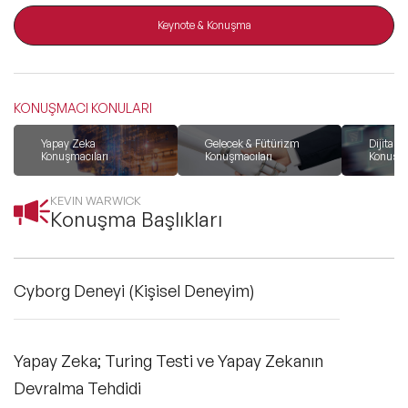
ve Kapsayıcılık Konuşmacıları
Keynote & Konuşma
Tüm Konular
KONUŞMACI KONULARI
Trend Konular
Yapay Zeka
Gelecek & Fütürizm
Dijital
Konuşmacıları
Konuşmacıları
Konuşma
🔥 Global Konuşmacılar
KEVIN WARWICK
Konuşma Başlıkları
🔥 Motivasyon Konuşmacıları
Cyborg Deneyi (Kişisel Deneyim)
🔥 Liderlik Konuşmacıları
🔥 Ekonomi Konuşmacıları
Yapay Zeka; Turing Testi ve Yapay Zekanın
Devralma Tehdidi
🔥 Yapay Zeka Konuşmacıları