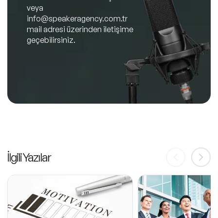
veya
info@speakeragency.com.tr
mail adresi üzerinden iletişime
geçebilirsiniz.
İlgili Yazılar