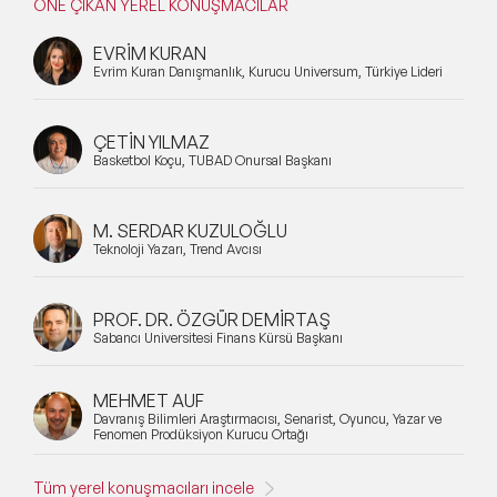
ÖNE ÇIKAN YEREL KONUŞMACILAR
EVRİM KURAN
Evrim Kuran Danışmanlık, Kurucu Universum, Türkiye Lideri
ÇETİN YILMAZ
Basketbol Koçu, TÜBAD Onursal Başkanı
M. SERDAR KUZULOĞLU
Teknoloji Yazarı, Trend Avcısı
PROF. DR. ÖZGÜR DEMİRTAŞ
Sabancı Üniversitesi Finans Kürsü Başkanı
MEHMET AUF
Davranış Bilimleri Araştırmacısı, Senarist, Oyuncu, Yazar ve
Fenomen Prodüksiyon Kurucu Ortağı
Tüm yerel konuşmacıları incele