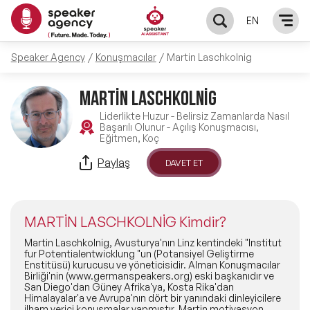
EN
Speaker Agency
Konuşmacılar
Martin Laschkolnig
KONUŞMACILAR
MARTİN LASCHKOLNİG
Yerel Konuşmacılar
KONULAR
Liderlikte Huzur - Belirsiz Zamanlarda Nasıl
Başarılı Olunur - Açılış Konuşmacısı,
Eğitmen, Koç
Global Konuşmacılar
Öne Çıkan Konular
ÇÖZÜMLER
Paylaş
DAVET ET
Exclusive Konuşmacılar
Exclusive Konuşmacılarımız
Keynote & Konuşma
INFLUENCER
Tüm Konuşmacılar
MARTİN LASCHKOLNİG Kimdir?
Ünlü Konuşmacılar
Master Class Workshop
HAKKIMIZDA
Martin Laschkolnig, Avusturya'nın Linz kentindeki "Institut
fur Potentialentwicklung "un (Potansiyel Geliştirme
Enstitüsü) kurucusu ve yöneticisidir. Alman Konuşmacılar
İlham Veren Konuşmacılar
Akış Sunumu & Moderasyon
Birliği'nin (www.germanspeakers.org) eski başkanıdır ve
Biz Kimiz?
BLOG
San Diego'dan Güney Afrika'ya, Kosta Rika'dan
Himalayalar'a ve Avrupa'nın dört bir yanındaki dinleyicilere
İlham Veren Kadın Konuşmacılar
Deneyim Odaklı Çözümler
ilham verici konuşmalar yapmıştır. Martin motivasyon,