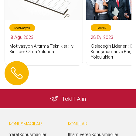
Motivasyon
Liderlik
18 Ağu 2023
28 Eyl 2023
Motivasyon Artırma Teknikleri: İyi
Geleceğin Liderleri: C-
Bir Lider Olma Yolunda
Konuşmacılar ve Başar
Yolculukları
Hemen Ulaşın
0 212 401 35 45
info@speakeragency.com.tr
Teklif Alın
KONUŞMACILAR
KONULAR
Yerel Konuşmacılar
İlham Veren Konuşmacılar