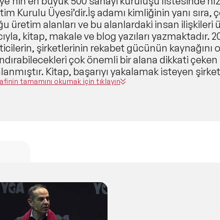
ye’nin en büyük 500 sanayi kuruluşu listesinde hız
im Kurulu Üyesi’dir.İş adamı kimliğinin yanı sıra, 
u üretim alanları ve bu alanlardaki insan ilişkiler
yla, kitap, makale ve blog yazıları yazmaktadır. 201
icilerin, şirketlerinin rekabet gücünün kaynağını o
dırabilecekleri çok önemli bir alana dikkati çeken
lanmıştır. Kitap, başarıyı yakalamak isteyen şirketle
aktadır. AGT’nin, küçük bir atölyeden hızla marka
afinin tamamını okumak için tıklayın
rıyla aktarılmaktadır. Duygusal Sermaye ismiyle 
larında düzenli olarak paylaşımlar yapmakta, iş d
llarına dair girişimcilere de ışık tutmaktadır. Tüm 
ürünü inşa etmek üzerine yapmış olduğu çalışmalar
ikte Başarmak" adlı yeni kitabında kaleme almıştır.