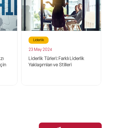
Liderlik
Liderlik
23 May 2024
10 Tem 
zı
Liderlik Türleri: Farklı Liderlik
Lider vs
çin
Yaklaşımları ve Stilleri
Yönetici