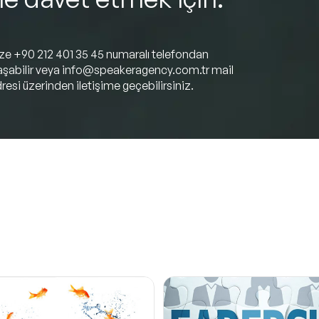
ize
+90 212 401 35 45
numaralı telefondan
aşabilir veya
info@speakeragency.com.tr
mail
resi üzerinden iletişime geçebilirsiniz.