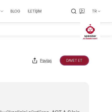
BLOG
İLETİŞİM
TR
EN
TR
Paylaş
DAVET ET