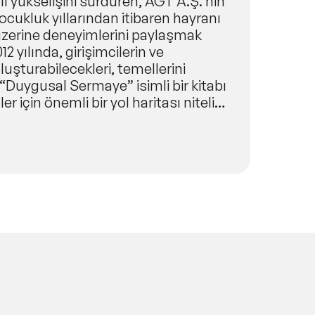
lı yükselişini sürdüren, AGT A.Ş.’nin
çocukluk yıllarından itibaren hayranı
i üzerine deneyimlerini paylaşmak
2 yılında, girişimcilerin ve
luşturabilecekleri, temellerini
 “Duygusal Sermaye” isimli bir kitabı
r için önemli bir yol haritası niteliği
laşarak, ağır sanayiye geçiş öyküsü
yürüttüğü, blog ve sosyal medya
ünyasından farklı sektörlerde, farklı
bu yaşanmışlıklar ile Birlikte Başarma
ı 2017 Aralık ayında yayınlanan