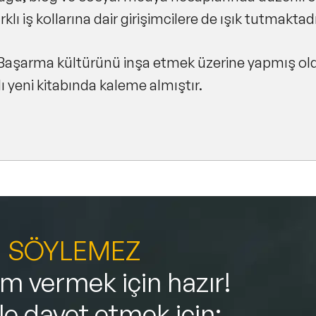
lı iş kollarına dair girişimcilere de ışık tutmaktadı
e Başarma kültürünü inşa etmek üzerine yapmış old
ı yeni kitabında kaleme almıştır.
 SÖYLEMEZ
 vermek için hazır!
ile davet etmek için: