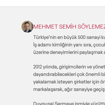
MEHMET SEMİH SÖYLEMEZ 
Türkiye’nin en büyük 500 sanayi ku
İş adamı kimliğinin yanı sıra, çocuk
üzerine deneyimlerini paylaşmak a
2012 yılında, girişimcilerin ve yön
dayandırabilecekleri çok önemli bi
yakalamak isteyen şirketler için ön
markalaşarak, ağır sanayiye geçiş
Duygusal Sermaye ismiyle yürüttü