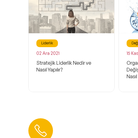
Liderlik
Değ
02 Ara 2021
15 Ka
Stratejik Liderlik Nedir ve
Organ
Nasıl Yapılır?
Deği
Nasıl 
Hemen Ulaşın
0 212 401 35 45
info@speakeragency.com.tr