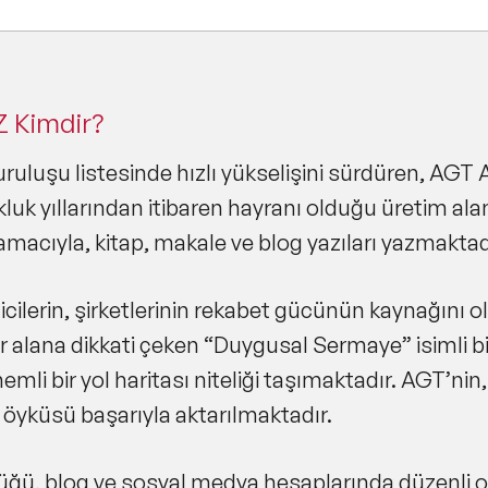
Kimdir?
ruluşu listesinde hızlı yükselişini sürdüren, AGT A
luk yıllarından itibaren hayranı olduğu üretim alanla
macıyla, kitap, makale ve blog yazıları yazmaktad
eticilerin, şirketlerinin rekabet gücünün kaynağını o
r alana dikkati çeken “Duygusal Sermaye” isimli bir 
emli bir yol haritası niteliği taşımaktadır. AGT’nin
 öyküsü başarıyla aktarılmaktadır.
ğü, blog ve sosyal medya hesaplarında düzenli o