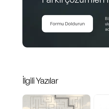
B
Formu Doldurun
ul
ad
İlgili Yazılar