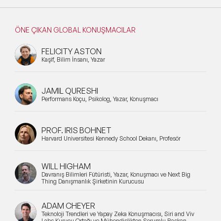
ÖNE ÇIKAN GLOBAL KONUŞMACILAR
FELICITY ASTON
Kaşif, Bilim İnsanı, Yazar
JAMIL QURESHI
Performans Koçu, Psikolog, Yazar, Konuşmacı
PROF. IRIS BOHNET
Harvard Üniversitesi Kennedy School Dekanı, Profesör
WILL HIGHAM
Davranış Bilimleri Fütüristi, Yazar, Konuşmacı ve Next Big
Thing Danışmanlık Şirketinin Kurucusu
ADAM CHEYER
Teknoloji Trendleri ve Yapay Zeka Konuşmacısı, Siri and Viv
Labs Kurucu Ortağı ve Mühendislikten Sorumlu Başkan