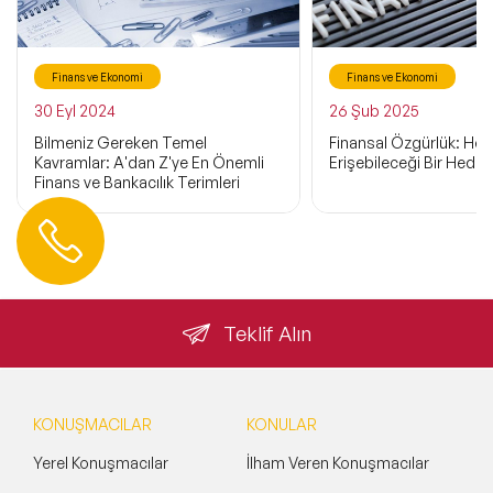
Finans ve Ekonomi
Finans ve Ekonomi
30 Eyl 2024
26 Şub 2025
Bilmeniz Gereken Temel
Finansal Özgürlük: Her
Kavramlar: A'dan Z'ye En Önemli
Erişebileceği Bir Hedef
Finans ve Bankacılık Terimleri
Hemen Ulaşın
0 212 401 35 45
info@speakeragency.com.tr
Teklif Alın
KONUŞMACILAR
KONULAR
Yerel Konuşmacılar
İlham Veren Konuşmacılar