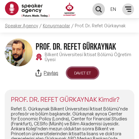
EN
Speaker Agency
Konuşmacılar
Prof. Dr. Refet Gürkaynak
KONUŞMACILAR
PROF. DR. REFET GÜRKAYNAK
Yerel Konuşmacılar
KONULAR
Bilkent Üniversitesi İktisat Bölümü Öğretim
Üyesi
Global Konuşmacılar
Öne Çıkan Konular
ÇÖZÜMLER
Paylaş
DAVET ET
Exclusive Konuşmacılar
Exclusive Konuşmacılarımız
Keynote & Konuşma
INFLUENCER
Tüm Konuşmacılar
PROF. DR. REFET GÜRKAYNAK Kimdir?
Ünlü Konuşmacılar
Master Class Workshop
HAKKIMIZDA
Refet S. Gürkaynak Bilkent Üniversitesi İktisat Bölümü’nde
profesör ve bölüm başkanıdır. Gürkaynak ayrıca Center
for Economic Policy (Londra), Center for Financial Studies
İlham Veren Konuşmacılar
Akış Sunumu & Moderasyon
(Frankfurt), CESIfo (Münih) ve Bilim Akademisi üyesidir.
Biz Kimiz?
BLOG
Ankara Koleji’nden mezun olduktan sonra Bilkent ve
Princeton üniversitelerinden iktisatta lisans ve doktora
İlham Veren Kadın Konuşmacılar
Deneyim Odaklı Çözümler
derecelerini alan Gürkaynak ABD Merkez Bankası’nda