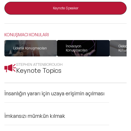
ve Kapsayıcılık Konuşmacıları
Keynote Speaker
Tüm Konular
KONUŞMACI KONULARI
Trend Konular
İnovasyon
Gelecek
Liderlik Konuşmacıları
Konuşmacıları
Konuşma
🔥 Global Konuşmacılar
STEPHEN ATTENBOROUGH
Keynote Topics
🔥 Motivasyon Konuşmacıları
İnsanlığın yararı için uzaya erişimin açılması
🔥 Liderlik Konuşmacıları
🔥 Ekonomi Konuşmacıları
İmkansızı mümkün kılmak
🔥 Yapay Zeka Konuşmacıları