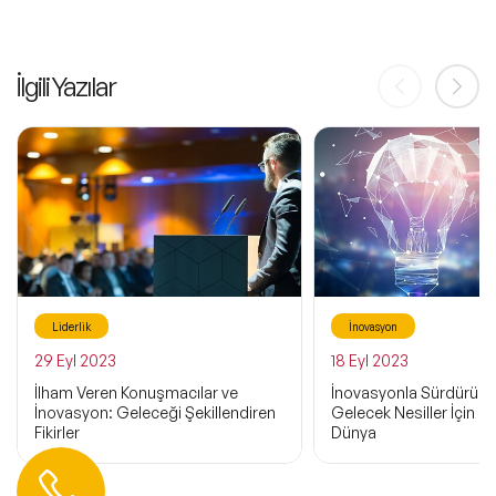
İlgili Yazılar
Liderlik
İnovasyon
29 Eyl 2023
18 Eyl 2023
İlham Veren Konuşmacılar ve
İnovasyonla Sürdürülebil
İnovasyon: Geleceği Şekillendiren
Gelecek Nesiller İçin Dah
Fikirler
Dünya
Hemen Ulaşın
0 212 401 35 45