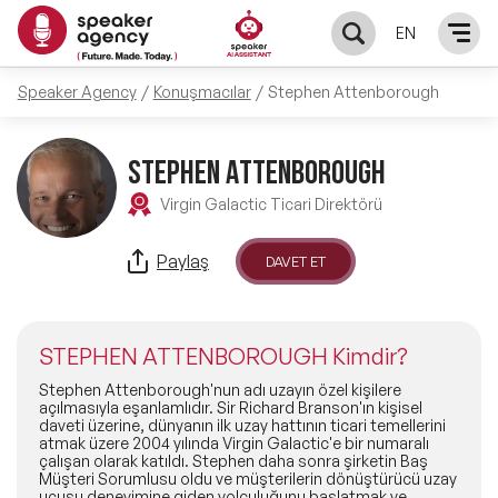
EN
Speaker Agency
Konuşmacılar
Stephen Attenborough
KONUŞMACILAR
Yerel Konuşmacılar
STEPHEN ATTENBOROUGH
KONULAR
Virgin Galactic Ticari Direktörü
Global Konuşmacılar
Öne Çıkan Konular
ÇÖZÜMLER
Paylaş
DAVET ET
Exclusive Konuşmacılar
Exclusive Konuşmacılarımız
Keynote & Konuşma
INFLUENCER
Tüm Konuşmacılar
STEPHEN ATTENBOROUGH Kimdir?
Ünlü Konuşmacılar
Master Class Workshop
HAKKIMIZDA
Stephen Attenborough'nun adı uzayın özel kişilere
açılmasıyla eşanlamlıdır. Sir Richard Branson'ın kişisel
daveti üzerine, dünyanın ilk uzay hattının ticari temellerini
İlham Veren Konuşmacılar
Akış Sunumu & Moderasyon
atmak üzere 2004 yılında Virgin Galactic'e bir numaralı
Biz Kimiz?
BLOG
çalışan olarak katıldı. Stephen daha sonra şirketin Baş
Müşteri Sorumlusu oldu ve müşterilerin dönüştürücü uzay
İlham Veren Kadın Konuşmacılar
Deneyim Odaklı Çözümler
uçuşu deneyimine giden yolculuğunu başlatmak ve