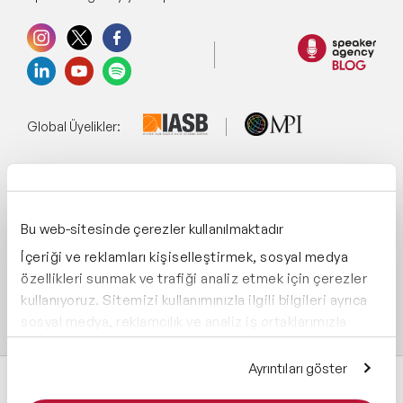
Global Üyelikler:
Yönetim Sistemi:
Bu web-sitesinde çerezler kullanılmaktadır
İçeriği ve reklamları kişiselleştirmek, sosyal medya
Destekliyoruz:
özellikleri sunmak ve trafiği analiz etmek için çerezler
kullanıyoruz. Sitemizi kullanımınızla ilgili bilgileri ayrıca
sosyal medya, reklamcılık ve analiz iş ortaklarımızla
paylaşabiliriz. İş ortaklarımız, bu bilgileri kendilerine
sağladığınız veya hizmetlerini kullanırken topladıkları
Ayrıntıları göster
diğer bilgilerle birleştirebilir.