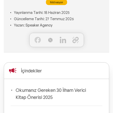
Ne Sunarız?
Motivasyon
İLETİŞİM
Kişisel Dönüşüm Konuşmacıları
Konuşmacı Özel Çözümleri
Yayınlanma Tarihi:
18 Haziran 2025
Ne Yaparız?
Güncelleme Tarihi:
27 Temmuz 2026
Sürdürülebilirlik Konuşmacıları
Yazan:
Speaker Agency
Tüm Çözümler
Kim İçin Yaparız?
Yeni Konuşmacılarımız
Kimlerle Yaparız?
Dijital Dönüşüm Konuşmacıları
Ekibimiz
Pazarlama Konuşmacıları
İçindekiler
Referanslarımız
Mindfulness Konuşmacıları
Sıkça Sorulan Sorular
Okumanız Gereken 30 İlham Verici
Mizah Konuşmacıları
Kitap Önerisi 2025
Cinsiyet Eşitliği, Çeşitlilik