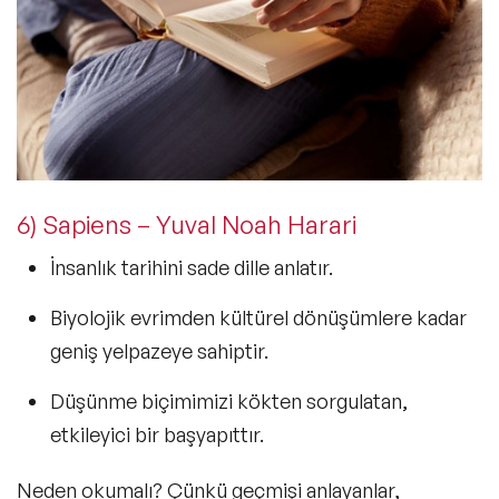
6) Sapiens – Yuval Noah Harari
İnsanlık tarihini sade dille
anlatır.
Biyolojik evrimden kültürel dönüşümlere kadar
geniş yelpazeye sahiptir.
Düşünme biçimimizi kökten sorgulatan,
etkileyici bir başyapıttır.
Neden okumalı?
Çünkü geçmişi anlayanlar,