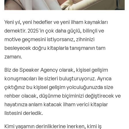
26) Liderlik Etmeye Cesaret Etmek –
Yeni yıl, yeni hedefler ve yeni ilham kaynakları
Brené Brown
demektir. 2025'in çok daha güçlü, bilinçli ve
motive geçmesini istiyorsanız, zihninizi
besleyecek doğru kitaplarla tanışmanın tam
zamanı.
Biz de Speaker Agency olarak,
kişisel gelişim
konuşmacıları
ile sizleri buluşturuyoruz. Ayrıca
çıktığınız bu kişisel gelişim yolculuğunuzda size
rehber olacak, düşünme biçiminizi değiştirecek ve
hayatınıza anlam katacak
ilham verici kitaplar
listesini derledik.
Kimi yaşamın derinliklerine inerken, kimi iş