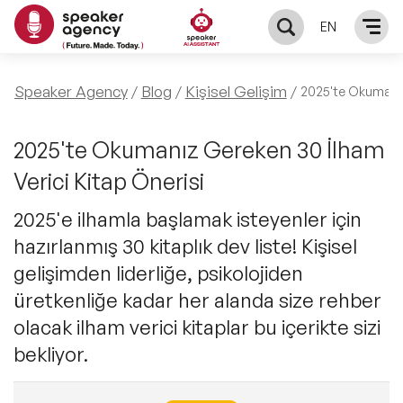
EN
KONUŞMACILAR
Speaker Agency
Blog
Kişisel Gelişim
2025'te Okumanız 
Yerel Konuşmacılar
KONULAR
2025'te Okumanız Gereken 30 İlham
Verici Kitap Önerisi
Global Konuşmacılar
Öne Çıkan Konular
ÇÖZÜMLER
2025'e ilhamla başlamak isteyenler için
Exclusive Konuşmacılar
hazırlanmış 30 kitaplık dev liste! Kişisel
Exclusive Konuşmacılarımız
Keynote & Konuşma
INFLUENCER
gelişimden liderliğe, psikolojiden
Tüm Konuşmacılar
Ünlü Konuşmacılar
üretkenliğe kadar her alanda size rehber
Master Class Workshop
HAKKIMIZDA
olacak ilham verici kitaplar bu içerikte sizi
İlham Veren Konuşmacılar
Akış Sunumu & Moderasyon
bekliyor.
Biz Kimiz?
BLOG
İlham Veren Kadın Konuşmacılar
Deneyim Odaklı Çözümler