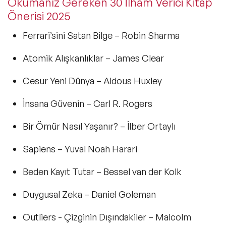
Okumanız Gereken 30 İlham Verici Kitap
Önerisi 2025
Ferrari’sini Satan Bilge
– Robin Sharma
Atomik Alışkanlıklar
– James Clear
Cesur Yeni Dünya
– Aldous Huxley
İnsana Güvenin
– Carl R. Rogers
Bir Ömür Nasıl Yaşanır?
– İlber Ortaylı
Sapiens
– Yuval Noah Harari
Beden Kayıt Tutar
– Bessel van der Kolk
Duygusal Zeka
– Daniel Goleman
Outliers - Çizginin Dışındakiler
– Malcolm