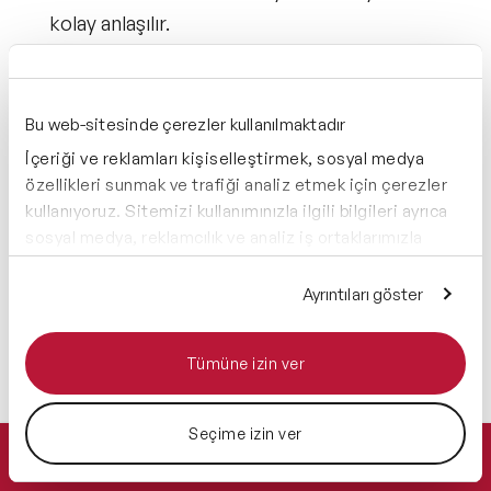
kolay anlaşılır.
Bu web-sitesinde çerezler kullanılmaktadır
İçeriği ve reklamları kişiselleştirmek, sosyal medya
özellikleri sunmak ve trafiği analiz etmek için çerezler
kullanıyoruz. Sitemizi kullanımınızla ilgili bilgileri ayrıca
sosyal medya, reklamcılık ve analiz iş ortaklarımızla
paylaşabiliriz. İş ortaklarımız, bu bilgileri kendilerine
sağladığınız veya hizmetlerini kullanırken topladıkları
Ayrıntıları göster
diğer bilgilerle birleştirebilir.
Hemen Ulaşın
0 212 401 35 45
Tümüne izin ver
info@speakeragency.com.tr
21) İnsan Ne ile Yaşar? – Lev Tolstoy
Seçime izin ver
Teklif Alın
Rus edebiyatının dev ismi Lev Tolstoy, bu kısa ama