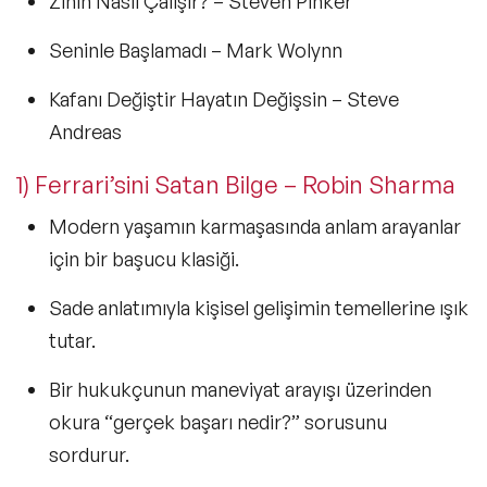
Zihin Nasıl Çalışır?
– Steven Pinker
Seninle Başlamadı
– Mark Wolynn
Kafanı Değiştir Hayatın Değişsin
– Steve
Andreas
1) Ferrari’sini Satan Bilge – Robin Sharma
Modern yaşamın karmaşasında anlam arayanlar
için bir başucu klasiği.
Sade anlatımıyla
kişisel gelişimin
temellerine ışık
tutar.
Bir hukukçunun maneviyat arayışı üzerinden
okura
“gerçek başarı nedir?”
sorusunu
sordurur.