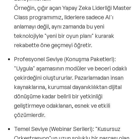
Örneğin, çığır açan
Yapay Zeka Liderliği Master
Class
programımız, liderlere sadece AI'ı
anlamayı değil, aynı zamanda bu yeni
teknolojiyle "yeni bir oyun planı" kurarak
rekabette öne geçmeyi öğretir.
Profesyonel Seviye (Konuşma Paketleri):
"Uygula" aşamasının modüler ve beceri odaklı
çekirdeğini oluştururlar. Pazarlamadan insan
kaynaklarına, kurumsal dayanıklılıktan dijital
dönüşüme kadar belirli bir yetkinliği
geliştirmeye odaklanan, esnek ve etkili
çözümlerdir.
Temel Seviye (Webinar Serileri):
"Kusursuz
Orkestrasyon"un uzun soluklu bir parçası olan,