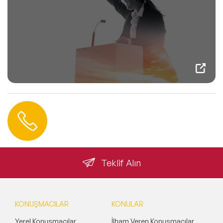
Hemen Ulaşın
0 212 401 35 45
info@speakeragency.com.tr
Teklif Alın
KONUŞMACILAR
KONULAR
Yerel Konuşmacılar
İlham Veren Konuşmacılar