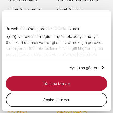
Global Konuşmacılar
Kişisel Dönüşüm
Konuşmacıları
Tüm Konuşmacılar
Yapay Zeka Konuşmacıları
Bu web-sitesinde çerezler kullanılmaktadır
Motivasyon Konuşmacıları
İçeriği ve reklamları kişiselleştirmek, sosyal medya
özellikleri sunmak ve trafiği analiz etmek için çerezler
Liderlik Konuşmacıları
kullanıyoruz. Sitemizi kullanımınızla ilgili bilgileri ayrıca
sosyal medya, reklamcılık ve analiz iş ortaklarımızla
Mindfulness Konuşmacıları
paylaşabiliriz. İş ortaklarımız, bu bilgileri kendilerine
Sürdürülebilirlik
sağladığınız veya hizmetlerini kullanırken topladıkları
Ayrıntıları göster
Konuşmacıları
diğer bilgilerle birleştirebilir.
Finans & Ekonomi
Tümüne izin ver
Konuşmacıları
Tüm Konular
Seçime izin ver
ÇÖZÜMLER
SPEAKER AGENCY