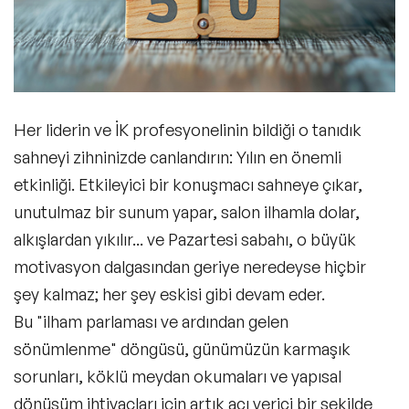
Sorulan Sorular (SSS)
Her liderin ve İK profesyonelinin bildiği o tanıdık
sahneyi zihninizde canlandırın: Yılın en önemli
etkinliği. Etkileyici bir konuşmacı sahneye çıkar,
unutulmaz bir sunum yapar, salon ilhamla dolar,
alkışlardan yıkılır... ve Pazartesi sabahı, o büyük
motivasyon dalgasından geriye neredeyse hiçbir
şey kalmaz; her şey eskisi gibi devam eder.
Bu "ilham parlaması ve ardından gelen
sönümlenme" döngüsü, günümüzün karmaşık
sorunları, köklü meydan okumaları ve yapısal
dönüşüm ihtiyaçları için artık acı verici bir şekilde