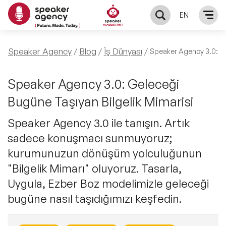
EN
KONUŞMACILAR
Speaker Agency
Blog
İş Dünyası
Speaker Agency 3.0: Ge
Yerel Konuşmacılar
KONULAR
Speaker Agency 3.0: Geleceği
Bugüne Taşıyan Bilgelik Mimarisi
Global Konuşmacılar
Öne Çıkan Konular
ÇÖZÜMLER
Speaker Agency 3.0 ile tanışın. Artık
Exclusive Konuşmacılar
sadece konuşmacı sunmuyoruz;
Exclusive Konuşmacılarımız
Keynote & Konuşma
INFLUENCER
kurumunuzun dönüşüm yolculuğunun
Tüm Konuşmacılar
Ünlü Konuşmacılar
"Bilgelik Mimarı" oluyoruz. Tasarla,
Master Class Workshop
HAKKIMIZDA
Uygula, Ezber Boz modelimizle geleceği
İlham Veren Konuşmacılar
Akış Sunumu & Moderasyon
bugüne nasıl taşıdığımızı keşfedin.
Biz Kimiz?
BLOG
İlham Veren Kadın Konuşmacılar
Deneyim Odaklı Çözümler