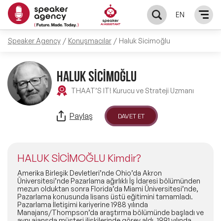
EN
Speaker Agency
Konuşmacılar
Haluk Sicimoğlu
KONUŞMACILAR
Yerel Konuşmacılar
HALUK SİCİMOĞLU
KONULAR
THAAT’S IT! Kurucu ve Strateji Uzmanı
Global Konuşmacılar
Öne Çıkan Konular
ÇÖZÜMLER
Paylaş
DAVET ET
Exclusive Konuşmacılar
Exclusive Konuşmacılarımız
Keynote & Konuşma
INFLUENCER
Tüm Konuşmacılar
HALUK SİCİMOĞLU Kimdir?
Ünlü Konuşmacılar
Master Class Workshop
HAKKIMIZDA
Amerika Birleşik Devletleri’nde Ohio’da Akron
Üniversitesi’nde Pazarlama ağırlıklı İş İdaresi bölümünden
mezun olduktan sonra Florida’da Miami Üniversitesi’nde,
İlham Veren Konuşmacılar
Akış Sunumu & Moderasyon
Pazarlama konusunda lisans üstü eğitimini tamamladı.
Biz Kimiz?
BLOG
Pazarlama İletişimi kariyerine 1988 yılında
Manajans/Thompson’da araştırma bölümünde başladı ve
İlham Veren Kadın Konuşmacılar
Deneyim Odaklı Çözümler
aynı ajansda müşteri ilişkilerinde görev aldı. 1991 yılında