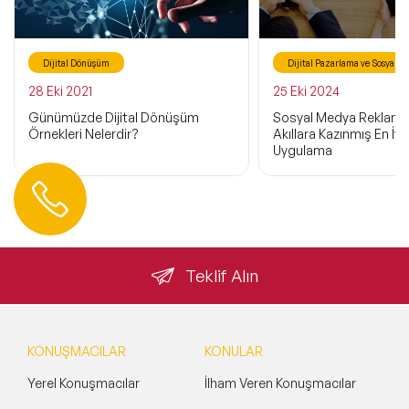
Dijital Dönüşüm
Dijital Pazarlama ve Sosyal 
28 Eki 2021
25 Eki 2024
Günümüzde Dijital Dönüşüm
Sosyal Medya Reklamcı
Örnekleri Nelerdir?
Akıllara Kazınmış En İyi 
Uygulama
Hemen Ulaşın
0 212 401 35 45
info@speakeragency.com.tr
Teklif Alın
KONUŞMACILAR
KONULAR
Yerel Konuşmacılar
İlham Veren Konuşmacılar