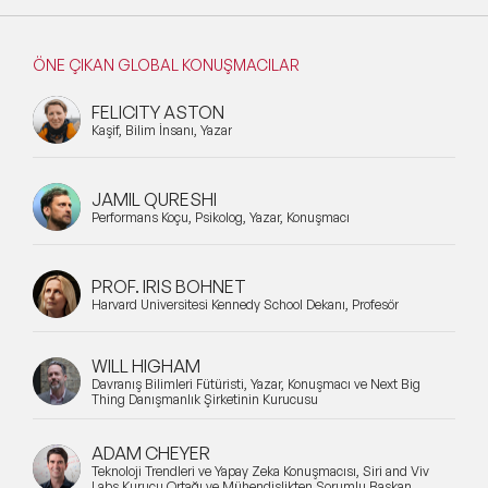
ÖNE ÇIKAN GLOBAL KONUŞMACILAR
FELICITY ASTON
Kaşif, Bilim İnsanı, Yazar
JAMIL QURESHI
Performans Koçu, Psikolog, Yazar, Konuşmacı
PROF. IRIS BOHNET
Harvard Üniversitesi Kennedy School Dekanı, Profesör
WILL HIGHAM
Davranış Bilimleri Fütüristi, Yazar, Konuşmacı ve Next Big
Thing Danışmanlık Şirketinin Kurucusu
ADAM CHEYER
Teknoloji Trendleri ve Yapay Zeka Konuşmacısı, Siri and Viv
Labs Kurucu Ortağı ve Mühendislikten Sorumlu Başkan