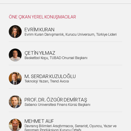
ÖNE ÇIKAN YEREL KONUŞMACILAR
EVRİM KURAN
Evrim Kuran Danışmanlık, Kurucu Universum, Türkiye Lideri
ÇETİN YILMAZ
Basketbol Koçu, TÜBAD Onursal Başkanı
M. SERDAR KUZULOĞLU
Teknoloji Yazarı, Trend Avcısı
PROF. DR. ÖZGÜR DEMİRTAŞ
Sabancı Üniversitesi Finans Kürsü Başkanı
MEHMET AUF
Davranış Bilimleri Araştırmacısı, Senarist, Oyuncu, Yazar ve
Fenomen Prodüksiyon Kurucu Ortağı