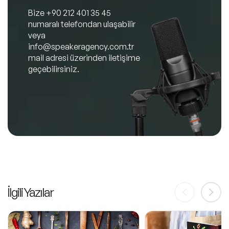
Bize
+90 212 401 35 45
numaralı telefondan ulaşabilir
veya
info@speakeragency.com.tr
mail adresi üzerinden iletişime
geçebilirsiniz.
İlgili Yazılar