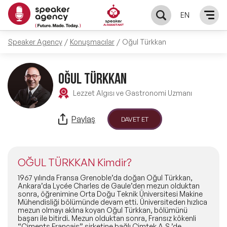
EN
Speaker Agency
Konuşmacılar
Oğul Türkkan
KONUŞMACILAR
Yerel Konuşmacılar
OĞUL TÜRKKAN
KONULAR
Lezzet Algısı ve Gastronomi Uzmanı
Global Konuşmacılar
Öne Çıkan Konular
ÇÖZÜMLER
Paylaş
DAVET ET
Exclusive Konuşmacılar
Exclusive Konuşmacılarımız
Keynote & Konuşma
INFLUENCER
Tüm Konuşmacılar
OĞUL TÜRKKAN Kimdir?
Ünlü Konuşmacılar
Master Class Workshop
HAKKIMIZDA
1967 yılında Fransa Grenoble’da doğan Oğul Türkkan,
Ankara’da Lycée Charles de Gaule’den mezun olduktan
sonra, öğrenimine Orta Doğu Teknik Üniversitesi Makine
İlham Veren Konuşmacılar
Akış Sunumu & Moderasyon
Mühendisliği bölümünde devam etti. Üniversiteden hızlıca
Biz Kimiz?
BLOG
mezun olmayı aklına koyan Oğul Türkkan, bölümünü
başarı ile bitirdi. Mezun olduktan sonra, Fransız kökenli
İlham Veren Kadın Konuşmacılar
Deneyim Odaklı Çözümler
“Ciments Français” şirketine bağlı Çimtek A.Ş.’de