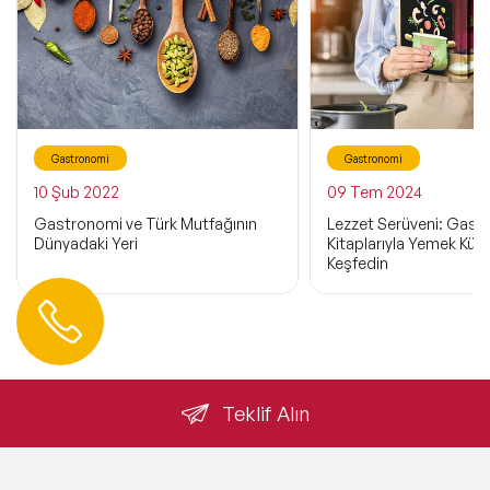
Gastronomi
Gastronomi
10 Şub 2022
09 Tem 2024
Gastronomi ve Türk Mutfağının
Lezzet Serüveni: Gast
Dünyadaki Yeri
Kitaplarıyla Yemek Kült
Keşfedin
Hemen Ulaşın
0 212 401 35 45
info@speakeragency.com.tr
Teklif Alın