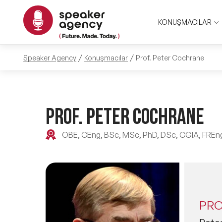
KONUŞMACILAR
Speaker Agency
Konuşmacılar
Prof. Peter Cochrane
PROF. PETER COCHRANE
OBE, CEng, BSc, MSc, PhD, DSc, CGIA, FREng,
PRO