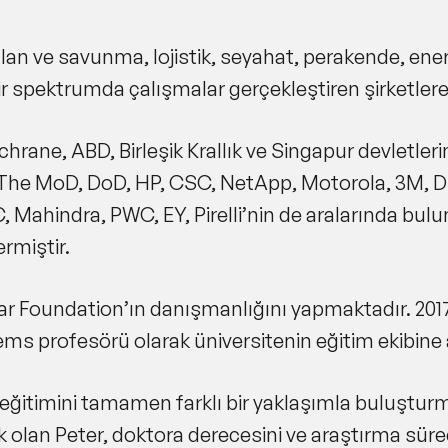
lan ve savunma, lojistik, seyahat, perakende, enerji
ir spektrumda çalışmalar gerçekleştiren şirketler
chrane, ABD, Birleşik Krallık ve Singapur devletl
he MoD, DoD, HP, CSC, NetApp, Motorola, 3M, Du
, Mahindra, PWC, EY, Pirelli’nin de aralarında bul
ermiştir.
Foundation’ın danışmanlığını yapmaktadır. 2017 yı
ms profesörü olarak üniversitenin eğitim ekibine 
i eğitimini tamamen farklı bir yaklaşımla buluştur
 olan Peter, doktora derecesini ve araştırma süreçl