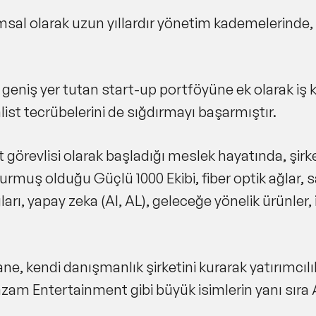
sal olarak uzun yıllardır yönetim kademelerinde, 
eniş yer tutan start-up portföyüne ek olarak iş kim
ist tecrübelerini de sığdırmayı başarmıştır.
at görevlisi olarak başladığı meslek hayatında, şi
urmuş olduğu Güçlü 1000 Ekibi, fiber optik ağlar, sa
ları, yapay zeka (AI, AL), geleceğe yönelik ürünler,
ne, kendi danışmanlık şirketini kurarak yatırımcılı
am Entertainment gibi büyük isimlerin yanı sıra AB