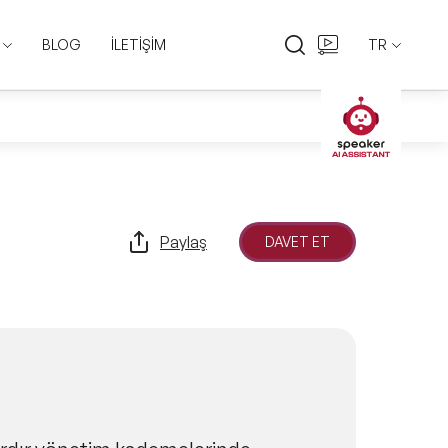
BLOG
İLETİŞİM
TR
EN
TR
Paylaş
DAVET ET