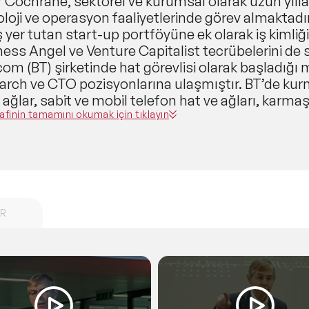
r Cochrane, sektörel ve kurumsal olarak uzun yıll
loji ve operasyon faaliyetlerinde görev almaktad
 yer tutan start-up portföyüne ek olarak iş kimliğin
ess Angel ve Venture Capitalist tecrübelerini de 
om (BT) şirketinde hat görevlisi olarak başladığı 
arch ve CTO pozisyonlarına ulaşmıştır. BT’de kurm
 ağlar, sabit ve mobil telefon hat ve ağları, karmaşı
 zeka (AI, AL), geleceğe yönelik ürünler, insan dav
afinin tamamını okumak için tıklayın
arda çalışmıştır. 2000 yılında BT’den ayrılan Coch
ak yatırımcılık kariyerine başlamıştır. Dahil oldu
m Entertainment gibi büyük isimlerin yanı sıra ABD
-up şirketi bulunmaktadır. Peter, Fortune 500 liste
at, perakende, enerji, sağlık hizmetleri, nakliyat 
R
 bir spektrumda çalışmalar gerçekleştiren şirketl
malara ek olarak Peter Cochrane, ABD, Birleşik Kra
met kademelerinde danışmanlık hizmeti sunmuşt
pp, Motorola, 3M, Dupont, Ford, Jaguar, Sun, Appl
SBC, Mahindra, PWC, EY, Pirelli’nin de aralarında
şmanlık ihtiyaçlarına cevap vermiştir. Cochrane 