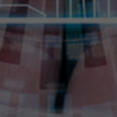
Dijital Dönüşüm Konuşmacıları
Filtrele
Temizle
İlham Veren Konuşmacılar
Değişim Yönetimi Konuşmacıları
Başarı Öyküleri Konuşmacıları
C-Level Konuşmacılar
Mizah Konuşmacıları
Müşteri & Tüketici Trendleri Konuşmacıları
Vizyon & Strateji Konuşmacıları
İnovasyon Konuşmacıları
Toplum & Uluslararası İlişkiler Konuşmacıları