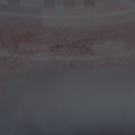
Girişimcilik Konuşmacıları
Neuro Science (Sinir Bilimi) Konuşmacıları
Gelecek & Fütürizm Konuşmacıları
Dijital Pazarlama ve Sosyal Medya Konuşmacıları
Seyahat Konuşmacıları
Satış Konuşmacıları
İkna & Müzakere Sanatı Konuşmacıları
Ebeveynlik Konuşmacıları
Wellness Konuşmacıları