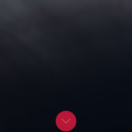
Spor Konuşmacıları
Cinsiyet Eşitliği, Çeşitlilik ve Kapsayıcılık
Konuşmacıları
İş Hayatı 101 Konuşmacıları
Astroloji Konuşmacıları
Storytelling Konuşmacıları
Çevre & Enerji Konuşmacıları
Kuşak Konuşmacıları
Müzik Konuşmacıları
Tarih Konuşmacıları