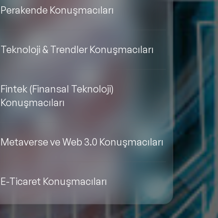
Perakende Konuşmacıları
Teknoloji & Trendler Konuşmacıları
Fintek (Finansal Teknoloji)
Konuşmacıları
Metaverse ve Web 3.0 Konuşmacıları
E-Ticaret Konuşmacıları