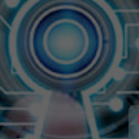
Filtrele
nular
Exclusive Konuşmacılar