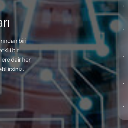
Yeni Konuşmacılar
rı
Motivasyon Konuşmacıları
Kişisel Dönüşüm Konuşmacıları
rından biri
Sürdürülebilirlik Konuşmacıları
tkili bir
lere dair her
Liderlik Konuşmacıları
lirsiniz.
Finans & Ekonomi Konuşmacıları
Yapay Zeka Konuşmacıları
Pazarlama & Yaratıcılık Konuşmacıları
Mindfulness Konuşmacıları