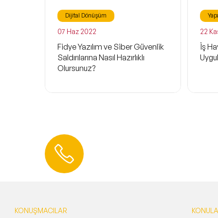
Dijital Dönüşüm
Yap
07 Haz 2022
22 Ka
Fidye Yazılım ve Siber Güvenlik
İş H
Saldırılarına Nasıl Hazırlıklı
Uygu
Olursunuz?
Hemen Ulaşın
0 212 401 35 45
info@speakeragency.com.tr
KONUŞMACILAR
KONUL