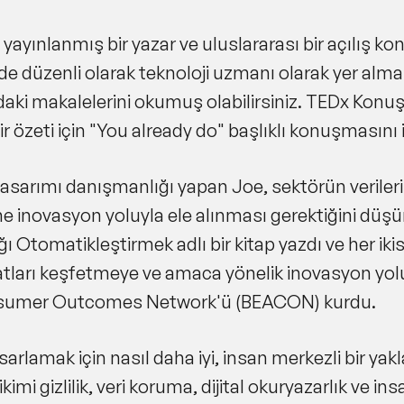
 yayınlanmış bir yazar ve uluslararası bir açılış 
'de düzenli olarak teknoloji uzmanı olarak yer al
daki makalelerini okumuş olabilirsiniz. TEDx Konuş
 özeti için "You already do" başlıklı konuşmasını i
arımı danışmanlığı yapan Joe, sektörün verileri 
e inovasyon yoluyla ele alınması gerektiğini düşün
ı Otomatikleştirmek adlı bir kitap yazdı ve her ikis
atları keşfetmeye ve amaca yönelik inovasyon yoluy
nsumer Outcomes Network'ü (BEACON) kurdu.
arlamak için nasıl daha iyi, insan merkezli bir ya
imi gizlilik, veri koruma, dijital okuryazarlık ve ins