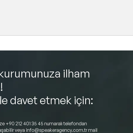
kurumunuza ilham
!
ile davet etmek için:
ize
+90 212 401 35 45
numaralı telefondan
aşabilir veya
info@speakeragency.com.tr
mail