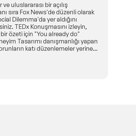
ve uluslararası bir açılış
nı sıra Fox News'de düzenli olarak
cial Dilemma'da yer aldığını
siniz. TEDx Konuşmasını izleyin,
ir özeti için "You already do"
Deneyim Tasarımı danışmanlığı yapan
sorunların katı düzenlemeler yerine
in Silikon Vadisi'nden ayrıldı. Joe,
r kitap yazdı ve her ikisi de
asyon için fırsatları keşfetmeye ve
aşımaya odaklanan Better Ethics and
nun konuşmaları, interneti
şım yaratabileceğimize
uma, dijital okuryazarlık ve insan
malar üzerinedir.