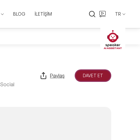
BLOG
İLETİŞİM
TR
EN
TR
Paylaş
DAVET ET
 Social