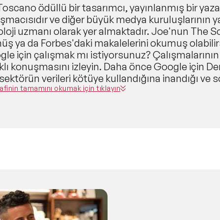
oscano ödüllü bir tasarımcı, yayınlanmış bir yazar 
şmacısıdır ve diğer büyük medya kuruluşlarının ya
loji uzmanı olarak yer almaktadır. Joe'nun The So
ş ya da Forbes'daki makalelerini okumuş olabilir
le için çalışmak mı istiyorsunuz? Çalışmalarının b
ıklı konuşmasını izleyin. Daha önce Google için 
sektörün verileri kötüye kullandığına inandığı ve 
syon yoluyla ele alınması gerektiğini düşündüğü iç
afinin tamamını okumak için tıklayın
dığından bu yana İnsanlığı Otomatikleştirmek adlı bi
loji okuryazarlığını artırmaya, amaca yönelik inov
 yönelik inovasyon yoluyla toplulukları ileriye t
umer Outcomes Network'ü (BEACON) kurdu. Joe'
lamak için nasıl daha iyi, insan merkezli bir yakla
anmaktadır. En derin bilgi birikimi gizlilik, veri kor
rı olarak veri hakları etrafındaki daha geniş tartış