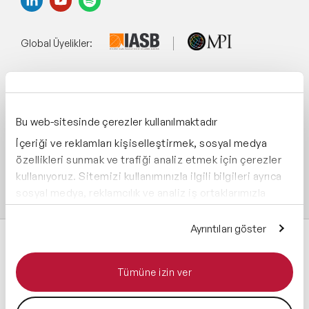
Global Üyelikler:
Yönetim Sistemi:
Bu web-sitesinde çerezler kullanılmaktadır
İçeriği ve reklamları kişiselleştirmek, sosyal medya
Destekliyoruz:
özellikleri sunmak ve trafiği analiz etmek için çerezler
kullanıyoruz. Sitemizi kullanımınızla ilgili bilgileri ayrıca
sosyal medya, reklamcılık ve analiz iş ortaklarımızla
paylaşabiliriz. İş ortaklarımız, bu bilgileri kendilerine
sağladığınız veya hizmetlerini kullanırken topladıkları
Ayrıntıları göster
diğer bilgilerle birleştirebilir.
Tümüne izin ver