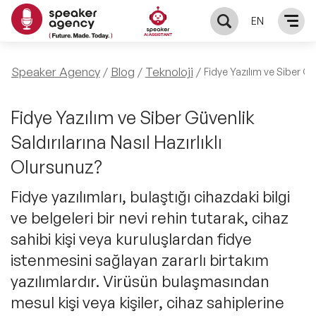
EN
KONUŞMACILAR
Speaker Agency
Blog
Teknoloji
Fidye Yazılım ve Siber Güv
Yerel Konuşmacılar
KONULAR
Fidye Yazılım ve Siber Güvenlik
Saldırılarına Nasıl Hazırlıklı
Global Konuşmacılar
Öne Çıkan Konular
ÇÖZÜMLER
Olursunuz?
Exclusive Konuşmacılar
Exclusive Konuşmacılarımız
Fidye yazılımları, bulaştığı cihazdaki bilgi
Keynote & Konuşma
INFLUENCER
ve belgeleri bir nevi rehin tutarak, cihaz
Tüm Konuşmacılar
Ünlü Konuşmacılar
Master Class Workshop
sahibi kişi veya kuruluşlardan fidye
HAKKIMIZDA
istenmesini sağlayan zararlı birtakım
İlham Veren Konuşmacılar
Akış Sunumu & Moderasyon
yazılımlardır. Virüsün bulaşmasından
Biz Kimiz?
BLOG
mesul kişi veya kişiler, cihaz sahiplerine
İlham Veren Kadın Konuşmacılar
Deneyim Odaklı Çözümler