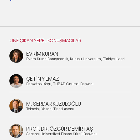
ÖNE ÇIKAN YEREL KONUŞMACILAR
EVRİM KURAN
Evrim Kuran Danışmanlık, Kurucu Universum, Türkiye Lideri
ÇETİN YILMAZ
Basketbol Koçu, TÜBAD Onursal Başkanı
M. SERDAR KUZULOĞLU
Teknoloji Yazarı, Trend Avcısı
PROF. DR. ÖZGÜR DEMİRTAŞ
Sabancı Üniversitesi Finans Kürsü Başkanı