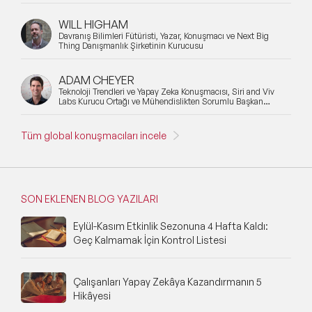
WILL HIGHAM
Davranış Bilimleri Fütüristi, Yazar, Konuşmacı ve Next Big
Thing Danışmanlık Şirketinin Kurucusu
ADAM CHEYER
Teknoloji Trendleri ve Yapay Zeka Konuşmacısı, Siri and Viv
Labs Kurucu Ortağı ve Mühendislikten Sorumlu Başkan
Yardımcısı
Tüm global konuşmacıları incele
SON EKLENEN BLOG YAZILARI
Eylül-Kasım Etkinlik Sezonuna 4 Hafta Kaldı:
Geç Kalmamak İçin Kontrol Listesi
Çalışanları Yapay Zekâya Kazandırmanın 5
Hikâyesi