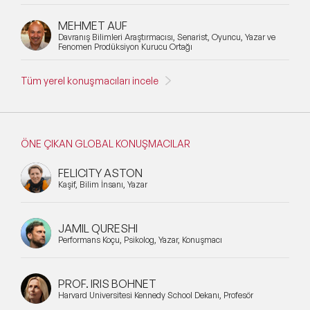
MEHMET AUF
Davranış Bilimleri Araştırmacısı, Senarist, Oyuncu, Yazar ve
Fenomen Prodüksiyon Kurucu Ortağı
Tüm yerel konuşmacıları incele
ÖNE ÇIKAN GLOBAL KONUŞMACILAR
FELICITY ASTON
Kaşif, Bilim İnsanı, Yazar
JAMIL QURESHI
Performans Koçu, Psikolog, Yazar, Konuşmacı
PROF. IRIS BOHNET
Harvard Üniversitesi Kennedy School Dekanı, Profesör