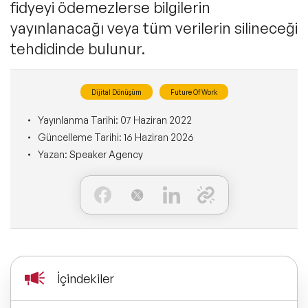
fidyeyi ödemezlerse bilgilerin
Ne Sunarız?
İLETİŞİM
yayınlanacağı veya tüm verilerin silineceği
Kişisel Dönüşüm Konuşmacıları
Konuşmacı Özel Çözümleri
Ne Yaparız?
tehdidinde bulunur.
Sürdürülebilirlik Konuşmacıları
Tüm Çözümler
Kim İçin Yaparız?
Dijital Dönüşüm
Future Of Work
Yeni Konuşmacılarımız
Kimlerle Yaparız?
Yayınlanma Tarihi:
07 Haziran 2022
Güncelleme Tarihi:
16 Haziran 2026
Dijital Dönüşüm Konuşmacıları
Yazan:
Speaker Agency
Ekibimiz
Pazarlama Konuşmacıları
Referanslarımız
Mindfulness Konuşmacıları
Sıkça Sorulan Sorular
Mizah Konuşmacıları
İçindekiler
Cinsiyet Eşitliği, Çeşitlilik