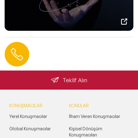
Hemen Ulaşın
0 212 401 35 45
info@speakeragency.com.tr
Teklif Alın
KONUŞMACILAR
KONULAR
Yerel Konuşmacılar
İlham Veren Konuşmacılar
Global Konuşmacılar
Kişisel Dönüşüm
Konuşmacıları