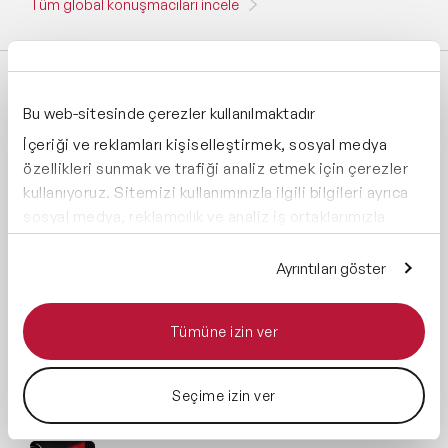
Tüm global konuşmacıları incele
SON EKLENEN BLOG YAZILARI
Bu web-sitesinde çerezler kullanılmaktadır
Eylül-Kasım Etkinlik Sezonuna 4 Hafta Kaldı:
İçeriği ve reklamları kişiselleştirmek, sosyal medya
Geç Kalmamak İçin Kontrol Listesi
özellikleri sunmak ve trafiği analiz etmek için çerezler
kullanıyoruz. Sitemizi kullanımınızla ilgili bilgileri ayrıca
Çalışanları Yapay Zekâya Kazandırmanın 5
sosyal medya, reklamcılık ve analiz iş ortaklarımızla
Hikâyesi
paylaşabiliriz. İş ortaklarımız, bu bilgileri kendilerine
sağladığınız veya hizmetlerini kullanırken topladıkları
Ayrıntıları göster
diğer bilgilerle birleştirebilir.
Konuşmacı Bütçesi Nasıl Belirlenir? 7 Faktör
(2026)
Tümüne izin ver
Finans-Ekonomi Konuşmacıları Türkiye'de
Nereye Davet Ediliyor
Seçime izin ver