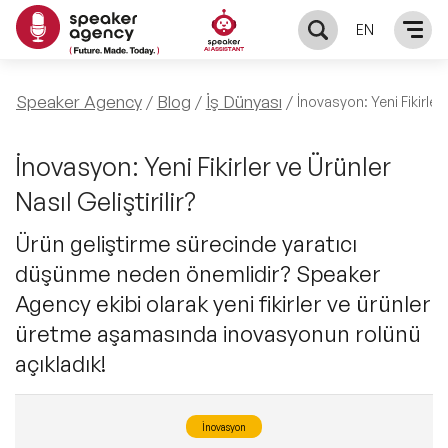
EN
KONUŞMACILAR
Speaker Agency
Blog
İş Dünyası
İnovasyon: Yeni Fikirler v
Yerel Konuşmacılar
KONULAR
İnovasyon: Yeni Fikirler ve Ürünler
Nasıl Geliştirilir?
Global Konuşmacılar
Öne Çıkan Konular
ÇÖZÜMLER
Ürün geliştirme sürecinde yaratıcı
Exclusive Konuşmacılar
düşünme neden önemlidir? Speaker
Exclusive Konuşmacılarımız
Keynote & Konuşma
INFLUENCER
Agency ekibi olarak yeni fikirler ve ürünler
Tüm Konuşmacılar
Ünlü Konuşmacılar
üretme aşamasında inovasyonun rolünü
Master Class Workshop
HAKKIMIZDA
açıkladık!
İlham Veren Konuşmacılar
Akış Sunumu & Moderasyon
Biz Kimiz?
BLOG
İnovasyon
İlham Veren Kadın Konuşmacılar
Deneyim Odaklı Çözümler