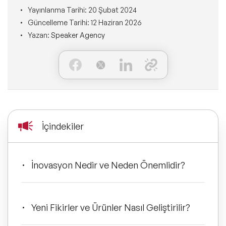
Ne Sunarız?
İLETİŞİM
Yayınlanma Tarihi:
20 Şubat 2024
Kişisel Dönüşüm Konuşmacıları
Güncelleme Tarihi:
12 Haziran 2026
Konuşmacı Özel Çözümleri
Ne Yaparız?
Yazan:
Speaker Agency
Sürdürülebilirlik Konuşmacıları
Tüm Çözümler
Kim İçin Yaparız?
Yeni Konuşmacılarımız
Kimlerle Yaparız?
Dijital Dönüşüm Konuşmacıları
Ekibimiz
İçindekiler
Pazarlama Konuşmacıları
Referanslarımız
Mindfulness Konuşmacıları
İnovasyon Nedir ve Neden Önemlidir?
Sıkça Sorulan Sorular
Mizah Konuşmacıları
Yeni Fikirler ve Ürünler Nasıl Geliştirilir?
Cinsiyet Eşitliği, Çeşitlilik