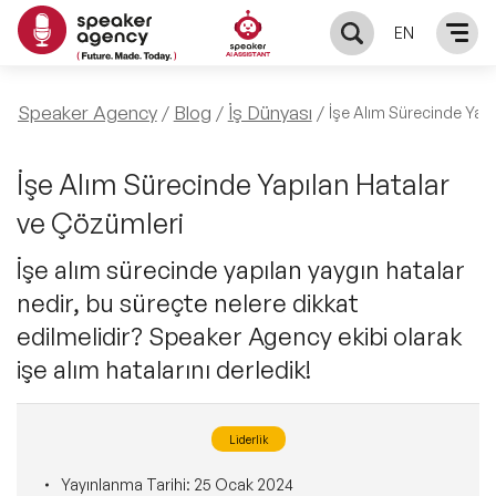
EN
KONUŞMACILAR
Speaker Agency
Blog
İş Dünyası
İşe Alım Sürecinde Yapı
Yerel Konuşmacılar
KONULAR
İşe Alım Sürecinde Yapılan Hatalar
ve Çözümleri
Global Konuşmacılar
Öne Çıkan Konular
ÇÖZÜMLER
İşe alım sürecinde yapılan yaygın hatalar
Exclusive Konuşmacılar
nedir, bu süreçte nelere dikkat
Exclusive Konuşmacılarımız
Keynote & Konuşma
INFLUENCER
edilmelidir? Speaker Agency ekibi olarak
Tüm Konuşmacılar
Ünlü Konuşmacılar
işe alım hatalarını derledik!
Master Class Workshop
HAKKIMIZDA
İlham Veren Konuşmacılar
Akış Sunumu & Moderasyon
Liderlik
Biz Kimiz?
BLOG
İlham Veren Kadın Konuşmacılar
Yayınlanma Tarihi:
25 Ocak 2024
Deneyim Odaklı Çözümler