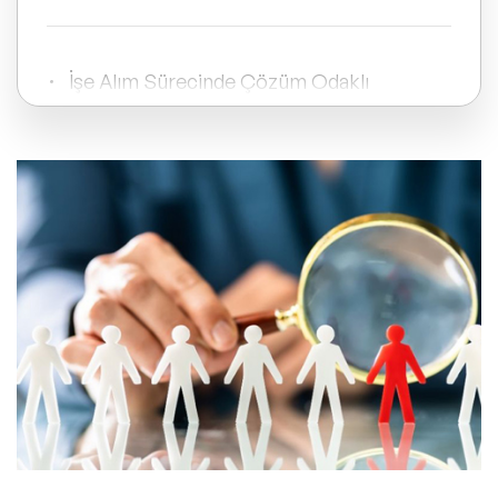
ve Kapsayıcılık Konuşmacıları
Tüm Konular
İşe Alım Sürecinde Çözüm Odaklı
Yaklaşımlar Nelerdir?
Trend Konular
İnsan Kaynakları Hataları ve Çözümleri
🔥 Global Konuşmacılar
Nelerdir?
🔥 Motivasyon Konuşmacıları
İşe Alım Sürecinde Adaletli
🔥 Liderlik Konuşmacıları
Değerlendirme Nasıl Sağlanır?
🔥 Ekonomi Konuşmacıları
🔥 Yapay Zeka Konuşmacıları