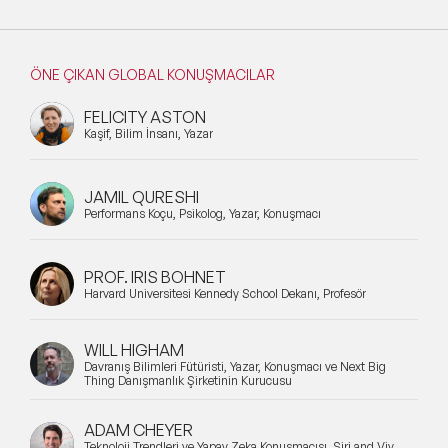
ÖNE ÇIKAN GLOBAL KONUŞMACILAR
FELICITY ASTON
Kaşif, Bilim İnsanı, Yazar
JAMIL QURESHI
Performans Koçu, Psikolog, Yazar, Konuşmacı
PROF. IRIS BOHNET
Harvard Üniversitesi Kennedy School Dekanı, Profesör
WILL HIGHAM
Davranış Bilimleri Fütüristi, Yazar, Konuşmacı ve Next Big
Thing Danışmanlık Şirketinin Kurucusu
ADAM CHEYER
Teknoloji Trendleri ve Yapay Zeka Konuşmacısı, Siri and Viv