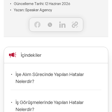
Ne Sunarız?
Güncelleme Tarihi:
12 Haziran 2026
İLETİŞİM
Yazan:
Speaker Agency
Kişisel Dönüşüm Konuşmacıları
Konuşmacı Özel Çözümleri
Ne Yaparız?
Sürdürülebilirlik Konuşmacıları
Tüm Çözümler
Kim İçin Yaparız?
Yeni Konuşmacılarımız
Kimlerle Yaparız?
Dijital Dönüşüm Konuşmacıları
İçindekiler
Ekibimiz
Pazarlama Konuşmacıları
Referanslarımız
İşe Alım Sürecinde Yapılan Hatalar
Mindfulness Konuşmacıları
Nelerdir?
Sıkça Sorulan Sorular
Mizah Konuşmacıları
İş Görüşmelerinde Yapılan Hatalar
Cinsiyet Eşitliği, Çeşitlilik
Nelerdir?