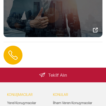
Hemen Ulaşın
0 212 401 35 45
info@speakeragency.com.tr
Teklif Alın
KONUŞMACILAR
KONULAR
Yerel Konuşmacılar
İlham Veren Konuşmacılar