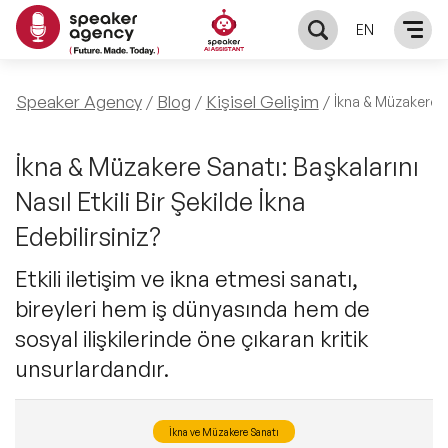
EN
KONUŞMACILAR
Speaker Agency
Blog
Kişisel Gelişim
İkna & Müzakere San
Yerel Konuşmacılar
KONULAR
İkna & Müzakere Sanatı: Başkalarını
Nasıl Etkili Bir Şekilde İkna
Global Konuşmacılar
Öne Çıkan Konular
ÇÖZÜMLER
Edebilirsiniz?
Exclusive Konuşmacılar
Exclusive Konuşmacılarımız
Etkili iletişim ve ikna etmesi sanatı,
Keynote & Konuşma
INFLUENCER
bireyleri hem iş dünyasında hem de
Tüm Konuşmacılar
Ünlü Konuşmacılar
Master Class Workshop
sosyal ilişkilerinde öne çıkaran kritik
HAKKIMIZDA
unsurlardandır.
İlham Veren Konuşmacılar
Akış Sunumu & Moderasyon
Biz Kimiz?
BLOG
İkna ve Müzakere Sanatı
İlham Veren Kadın Konuşmacılar
Deneyim Odaklı Çözümler