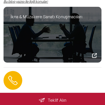
Bu blog yazısı ile ilgili konular:
İkna & Müzakere Sanatı Konuşmacıları
Hemen Ulaşın
0 212 401 35 45
info@speakeragency.com.tr
Teklif Alın