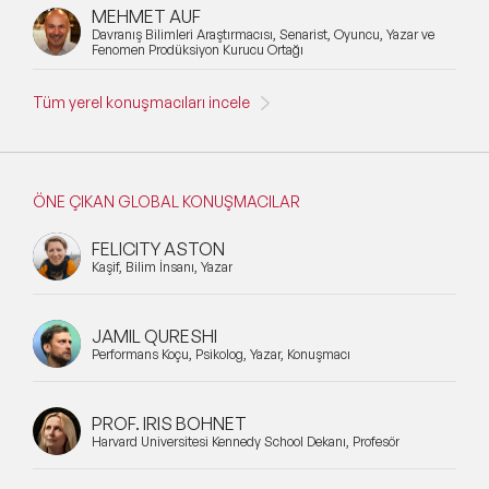
MEHMET AUF
Davranış Bilimleri Araştırmacısı, Senarist, Oyuncu, Yazar ve
Fenomen Prodüksiyon Kurucu Ortağı
Tüm yerel konuşmacıları incele
ÖNE ÇIKAN GLOBAL KONUŞMACILAR
FELICITY ASTON
Kaşif, Bilim İnsanı, Yazar
JAMIL QURESHI
Performans Koçu, Psikolog, Yazar, Konuşmacı
PROF. IRIS BOHNET
Harvard Üniversitesi Kennedy School Dekanı, Profesör