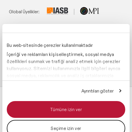
Global Üyelikler:
Yönetim Sistemi:
Bu web-sitesinde çerezler kullanılmaktadır
İçeriği ve reklamları kişiselleştirmek, sosyal medya
Destekliyoruz:
özellikleri sunmak ve trafiği analiz etmek için çerezler
kullanıyoruz. Sitemizi kullanımınızla ilgili bilgileri ayrıca
sosyal medya, reklamcılık ve analiz iş ortaklarımızla
paylaşabiliriz. İş ortaklarımız, bu bilgileri kendilerine
sağladığınız veya hizmetlerini kullanırken topladıkları
Ayrıntıları göster
diğer bilgilerle birleştirebilir.
Tümüne izin ver
Tüm hakları saklıdır 2026 © Speaker Agency
Seçime izin ver