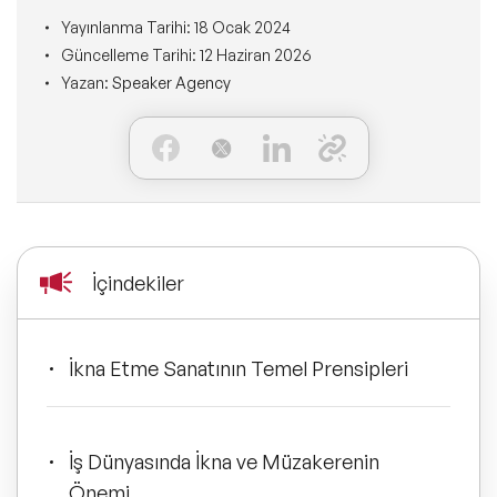
Ne Sunarız?
İLETİŞİM
Yayınlanma Tarihi:
18 Ocak 2024
Kişisel Dönüşüm Konuşmacıları
Konuşmacı Özel Çözümleri
Güncelleme Tarihi:
12 Haziran 2026
Ne Yaparız?
Yazan:
Speaker Agency
Sürdürülebilirlik Konuşmacıları
Tüm Çözümler
Kim İçin Yaparız?
Yeni Konuşmacılarımız
Kimlerle Yaparız?
Dijital Dönüşüm Konuşmacıları
Ekibimiz
İçindekiler
Pazarlama Konuşmacıları
Referanslarımız
Mindfulness Konuşmacıları
İkna Etme Sanatının Temel Prensipleri
Sıkça Sorulan Sorular
Mizah Konuşmacıları
İş Dünyasında İkna ve Müzakerenin
Cinsiyet Eşitliği, Çeşitlilik
Önemi