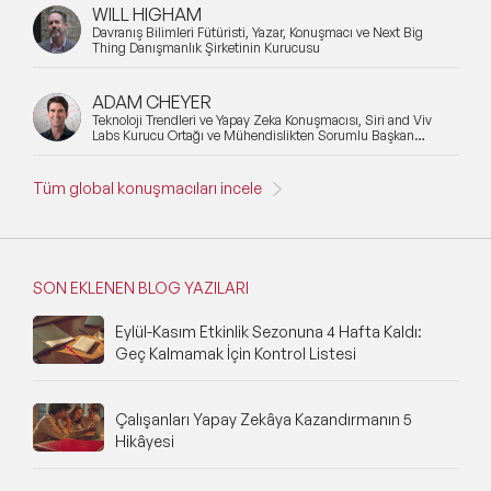
WILL HIGHAM
Davranış Bilimleri Fütüristi, Yazar, Konuşmacı ve Next Big
Thing Danışmanlık Şirketinin Kurucusu
ADAM CHEYER
Teknoloji Trendleri ve Yapay Zeka Konuşmacısı, Siri and Viv
Labs Kurucu Ortağı ve Mühendislikten Sorumlu Başkan
Yardımcısı
Tüm global konuşmacıları incele
SON EKLENEN BLOG YAZILARI
Eylül-Kasım Etkinlik Sezonuna 4 Hafta Kaldı:
Geç Kalmamak İçin Kontrol Listesi
Çalışanları Yapay Zekâya Kazandırmanın 5
Hikâyesi