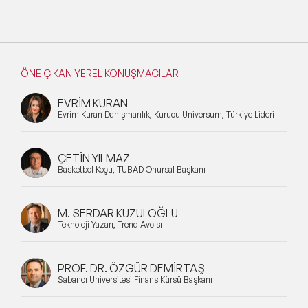
ÖNE ÇIKAN YEREL KONUŞMACILAR
EVRİM KURAN
Evrim Kuran Danışmanlık, Kurucu Universum, Türkiye Lideri
ÇETİN YILMAZ
Basketbol Koçu, TÜBAD Onursal Başkanı
M. SERDAR KUZULOĞLU
Teknoloji Yazarı, Trend Avcısı
PROF. DR. ÖZGÜR DEMİRTAŞ
Sabancı Üniversitesi Finans Kürsü Başkanı