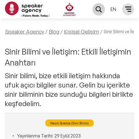
EN
KONUŞMACILAR
Speaker Agency
Blog
Kişisel Gelişim
Sinir Bilimi ve İlet
Yerel Konuşmacılar
KONULAR
Sinir Bilimi ve İletişim: Etkili İletişimin
Anahtarı
Global Konuşmacılar
Öne Çıkan Konular
ÇÖZÜMLER
Sinir bilimi, bize etkili iletişim hakkında
Exclusive Konuşmacılar
ufuk açıcı bilgiler sunar. Gelin bu içerikte
Exclusive Konuşmacılarımız
Keynote & Konuşma
INFLUENCER
sinir biliminin bize sunduğu bilgileri birlikte
Tüm Konuşmacılar
Ünlü Konuşmacılar
keşfedelim.
Master Class Workshop
HAKKIMIZDA
İlham Veren Konuşmacılar
Akış Sunumu & Moderasyon
Neuro Science (Sinir Bilimi)
Biz Kimiz?
BLOG
İlham Veren Kadın Konuşmacılar
Yayınlanma Tarihi:
29 Eylül 2023
Deneyim Odaklı Çözümler