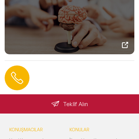
Hemen Ulaşın
0 212 401 35 45
info@speakeragency.com.tr
Teklif Alın
KONUŞMACILAR
KONULAR