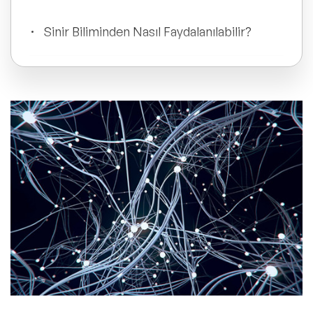
ve Kapsayıcılık Konuşmacıları
Sinir Biliminden Nasıl Faydalanılabilir?
Tüm Konular
Sinir Bilimi Konuşmacıları ile Keşfedin
Trend Konular
🔥 Global Konuşmacılar
Sıkça Sorulan Sorular
🔥 Motivasyon Konuşmacıları
🔥 Liderlik Konuşmacıları
🔥 Ekonomi Konuşmacıları
🔥 Yapay Zeka Konuşmacıları