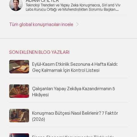
ADAM CHEYER
Teknoloji Trendleri ve Yapay Zeka Konuşmacısı, Siri and Viv
Labs Kurucu Ortağı ve Mühendislikten Sorumlu Başkan
Yardımcısı
Tüm global konuşmacıları incele
SON EKLENEN BLOG YAZILARI
Eylül-Kasım Etkinlik Sezonuna 4 Hafta Kaldı:
Geç Kalmamak İçin Kontrol Listesi
Çalışanları Yapay Zekâya Kazandırmanın 5
Hikâyesi
Konuşmacı Bütçesi Nasıl Belirlenir? 7 Faktör
(2026)