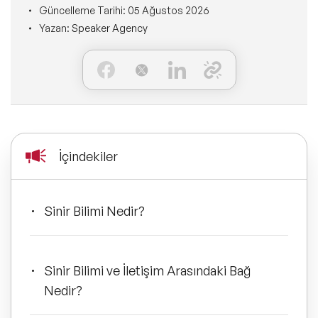
Ne Sunarız?
Güncelleme Tarihi:
05 Ağustos 2026
İLETİŞİM
Yazan:
Speaker Agency
Kişisel Dönüşüm Konuşmacıları
Konuşmacı Özel Çözümleri
Ne Yaparız?
Sürdürülebilirlik Konuşmacıları
Tüm Çözümler
Kim İçin Yaparız?
Yeni Konuşmacılarımız
Kimlerle Yaparız?
Dijital Dönüşüm Konuşmacıları
İçindekiler
Ekibimiz
Pazarlama Konuşmacıları
Referanslarımız
Sinir Bilimi Nedir?
Mindfulness Konuşmacıları
Sıkça Sorulan Sorular
Mizah Konuşmacıları
Sinir Bilimi ve İletişim Arasındaki Bağ
Nedir?
Cinsiyet Eşitliği, Çeşitlilik