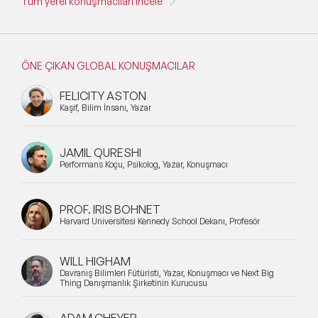
Tüm yerel konuşmacıları incele
ÖNE ÇIKAN GLOBAL KONUŞMACILAR
FELICITY ASTON
Kaşif, Bilim İnsanı, Yazar
JAMIL QURESHI
Performans Koçu, Psikolog, Yazar, Konuşmacı
PROF. IRIS BOHNET
Harvard Üniversitesi Kennedy School Dekanı, Profesör
WILL HIGHAM
Davranış Bilimleri Fütüristi, Yazar, Konuşmacı ve Next Big
Thing Danışmanlık Şirketinin Kurucusu