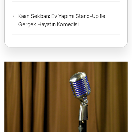
ve Kapsayıcılık Konuşmacıları
Kaan Sekban: Ev Yapımı Stand-Up ile
Tüm Konular
Gerçek Hayatın Komedisi
Trend Konular
Erdil Yaşaroğlu: Çizginin Sahne
Arkasında Yaratıcılık
🔥 Global Konuşmacılar
🔥 Motivasyon Konuşmacıları
Geveze: Mizah, Hikâye ve
Motivasyonun Kusursuz Harmanı
🔥 Liderlik Konuşmacıları
🔥 Ekonomi Konuşmacıları
Dr. Adam Kay: Tıbbın İçinden Gelen
Eğlenceli Bir Bakış
🔥 Yapay Zeka Konuşmacıları