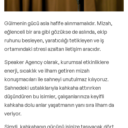
Müfit Can Saçıntı: Gülümseten Felsefe
Gülmenin gücü asla hafife alınmamalıdır. Mizah,
ile Hayata Bakış
eğlenceli bir ara gibi gözükse de aslında, ekip
ruhunu besleyen, yaratıcılığı tetikleyen ve iş
Ayhan Sicimoğlu: Dünya İnsanı Olmanın
ortamındaki stresi azaltan iletişim aracıdır.
Lezzetli Yolu
Speaker Agency olarak, kurumsal etkinliklere
enerji, sıcaklık ve ilham getiren mizah
konuşmacıları ile sahneyi unutulmaz kılıyoruz.
Sahnedeki ustalıklarıyla kahkaha attırırken
düşündüren bu isimler, çalışanlarınıza keyifli
kahkaha dolu anlar yaşatmanın yanı sıra ilham da
veriyor.
Şimdi, kahkahanın gücünü işinize taşıyacak dört