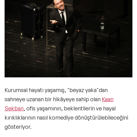
Kurumsal hayatı yaşamış, "beyaz yaka"dan
sahneye uzanan bir hikâyeye sahip olan
Kaan
Sekban
, ofis yaşamının,
beklentilerin
ve
hayal
kırıklıklarının nasıl komediye
dönüştürülebileceğini
gösteriyor.