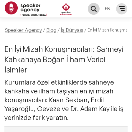
EN
KONUŞMACILAR
Speaker Agency
Blog
İş Dünyası
En İyi Mizah Konuşmacıl
Yerel Konuşmacılar
KONULAR
En İyi Mizah Konuşmacıları: Sahneyi
Kahkahaya Boğan İlham Verici
Global Konuşmacılar
Öne Çıkan Konular
ÇÖZÜMLER
İsimler
Exclusive Konuşmacılar
Exclusive Konuşmacılarımız
Kurumlara özel etkinliklerde sahneye
Keynote & Konuşma
INFLUENCER
kahkaha ve ilham taşıyan en iyi mizah
Tüm Konuşmacılar
Ünlü Konuşmacılar
Master Class Workshop
konuşmacıları: Kaan Sekban, Erdil
HAKKIMIZDA
Yaşaroğlu, Geveze ve Dr. Adam Kay ile iş
İlham Veren Konuşmacılar
Akış Sunumu & Moderasyon
yerinizde fark yaratın.
Biz Kimiz?
BLOG
İlham Veren Kadın Konuşmacılar
Deneyim Odaklı Çözümler