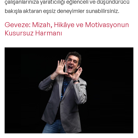
çalışanlarınıza yaratıcılığı eğlenceli ve düşündürücü
bakışla aktaran eşsiz deneyimler sunabilirsiniz.
Geveze: Mizah, Hikâye ve Motivasyonun
Kusursuz Harmanı