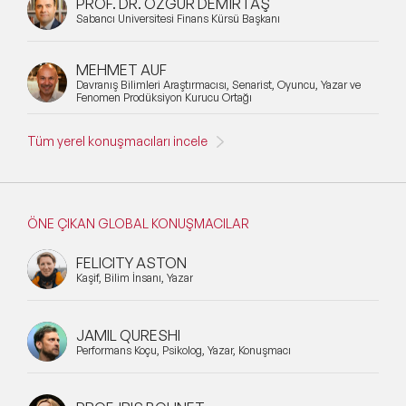
PROF. DR. ÖZGÜR DEMİRTAŞ
Sabancı Üniversitesi Finans Kürsü Başkanı
MEHMET AUF
Davranış Bilimleri Araştırmacısı, Senarist, Oyuncu, Yazar ve
Fenomen Prodüksiyon Kurucu Ortağı
Tüm yerel konuşmacıları incele
ÖNE ÇIKAN GLOBAL KONUŞMACILAR
FELICITY ASTON
Kaşif, Bilim İnsanı, Yazar
JAMIL QURESHI
Performans Koçu, Psikolog, Yazar, Konuşmacı