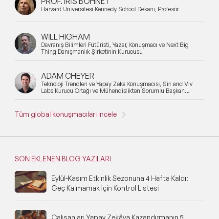
PROF. IRIS BOHNET
Harvard Üniversitesi Kennedy School Dekanı, Profesör
WILL HIGHAM
Davranış Bilimleri Fütüristi, Yazar, Konuşmacı ve Next Big
Thing Danışmanlık Şirketinin Kurucusu
ADAM CHEYER
Teknoloji Trendleri ve Yapay Zeka Konuşmacısı, Siri and Viv
Labs Kurucu Ortağı ve Mühendislikten Sorumlu Başkan
Yardımcısı
Tüm global konuşmacıları incele
SON EKLENEN BLOG YAZILARI
Eylül-Kasım Etkinlik Sezonuna 4 Hafta Kaldı:
Geç Kalmamak İçin Kontrol Listesi
Çalışanları Yapay Zekâya Kazandırmanın 5