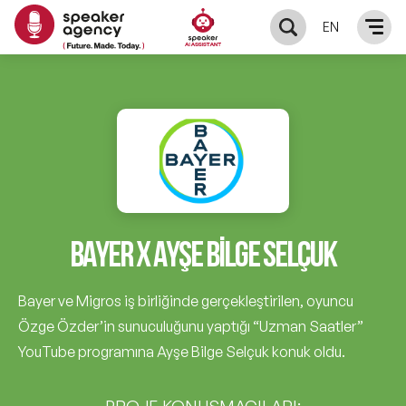
EN
KONUŞMACILAR
Yerel Konuşmacılar
KONULAR
Global Konuşmacılar
Öne Çıkan Konular
ÇÖZÜMLER
Exclusive Konuşmacılar
BAYER X AYŞE BILGE SELÇUK
Exclusive Konuşmacılarımız
Keynote & Konuşma
INFLUENCER
Tüm Konuşmacılar
Ünlü Konuşmacılar
Bayer ve Migros iş birliğinde gerçekleştirilen, oyuncu
Master Class Workshop
HAKKIMIZDA
Özge Özder’in sunuculuğunu yaptığı “Uzman Saatler”
İlham Veren Konuşmacılar
YouTube programına Ayşe Bilge Selçuk konuk oldu.
Akış Sunumu & Moderasyon
Biz Kimiz?
BLOG
İlham Veren Kadın Konuşmacılar
Deneyim Odaklı Çözümler
PROJE KONUŞMACILARI: