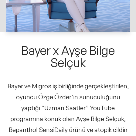
ve Kapsayıcılık Konuşmacıları
Tüm Konular
Trend Konular
Bayer x Ayşe Bilge
Selçuk
🔥 Global Konuşmacılar
🔥 Motivasyon Konuşmacıları
Bayer ve Migros iş birliğinde gerçekleştirilen,
oyuncu Özge Özder’in sunuculuğunu
🔥 Liderlik Konuşmacıları
yaptığı “Uzman Saatler” YouTube
🔥 Ekonomi Konuşmacıları
programına konuk olan Ayşe Bilge Selçuk,
Bepanthol SensiDaily ürünü ve atopik cildin
🔥 Yapay Zeka Konuşmacıları