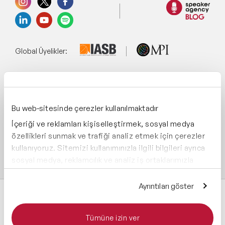
Global Üyelikler:
Yönetim Sistemi:
Bu web-sitesinde çerezler kullanılmaktadır
İçeriği ve reklamları kişiselleştirmek, sosyal medya
Destekliyoruz:
özellikleri sunmak ve trafiği analiz etmek için çerezler
kullanıyoruz. Sitemizi kullanımınızla ilgili bilgileri ayrıca
sosyal medya, reklamcılık ve analiz iş ortaklarımızla
paylaşabiliriz. İş ortaklarımız, bu bilgileri kendilerine
sağladığınız veya hizmetlerini kullanırken topladıkları
Ayrıntıları göster
diğer bilgilerle birleştirebilir.
Tümüne izin ver