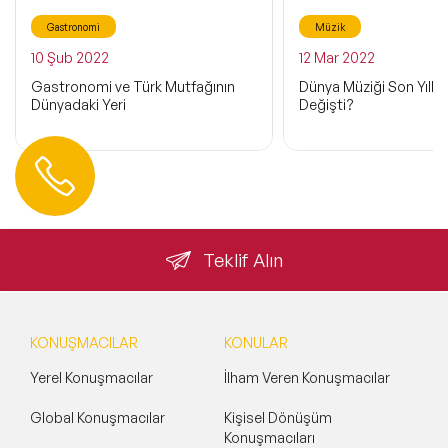
Gastronomi
Müzik
10 Şub 2022
12 Mar 2022
Gastronomi ve Türk Mutfağının
Dünya Müziği Son Yıllar
Dünyadaki Yeri
Değişti?
Hemen Ulaşın
0 212 401 35 45
info@speakeragency.com.tr
Teklif Alın
KONUŞMACILAR
KONULAR
Yerel Konuşmacılar
İlham Veren Konuşmacılar
Global Konuşmacılar
Kişisel Dönüşüm
Konuşmacıları