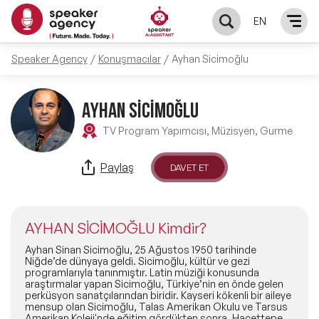
EN
Speaker Agency
Konuşmacılar
Ayhan Sicimoğlu
KONUŞMACILAR
Yerel Konuşmacılar
AYHAN SİCİMOĞLU
KONULAR
TV Program Yapımcısı, Müzisyen, Gurme
Global Konuşmacılar
Öne Çıkan Konular
ÇÖZÜMLER
Paylaş
DAVET ET
Exclusive Konuşmacılar
Exclusive Konuşmacılarımız
Keynote & Konuşma
INFLUENCER
Tüm Konuşmacılar
AYHAN SİCİMOĞLU Kimdir?
Ünlü Konuşmacılar
Master Class Workshop
HAKKIMIZDA
Ayhan Sinan Sicimoğlu, 25 Ağustos 1950 tarihinde
Niğde’de dünyaya geldi. Sicimoğlu, kültür ve gezi
programlarıyla tanınmıştır. Latin müziği konusunda
İlham Veren Konuşmacılar
Akış Sunumu & Moderasyon
araştırmalar yapan Sicimoğlu, Türkiye’nin en önde gelen
Biz Kimiz?
BLOG
perküsyon sanatçılarından biridir. Kayseri kökenli bir aileye
mensup olan Sicimoğlu, Talas Amerikan Okulu ve Tarsus
İlham Veren Kadın Konuşmacılar
Deneyim Odaklı Çözümler
Amerikan Koleji'nde eğitim gördükten sonra, Hacettepe