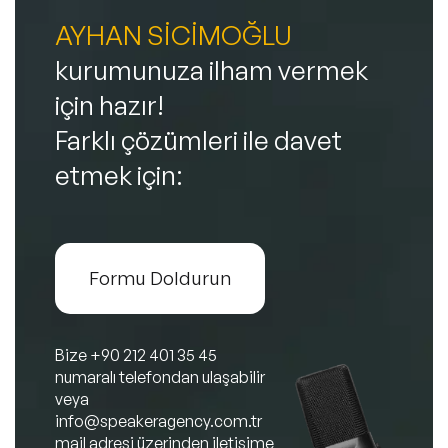
AYHAN SİCİMOĞLU
kurumunuza ilham vermek
için hazır!
Farklı çözümleri ile davet
etmek için:
Formu Doldurun
Bize
+90 212 401 35 45
numaralı telefondan ulaşabilir
veya
info@speakeragency.com.tr
mail adresi üzerinden iletişime