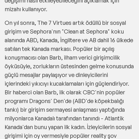
değişimi nasıl etkileyebileceğini açıklamak için
mizahı kullanıyor.
On yıl sonra, The 7 Virtues artık ödüllü bir sosyal
girişim ve Sephora'nın "Clean at Sephora" koku
alanında ABD, Kanada, İngiltere ve AB dahil 16 ülkede
satılan tek Kanada markası. Popüler bir açılış
konuşmacısı olan Barb, ilham verici girişimcilik
öyküsüyle, zorlukların üstesinden gelme konusunda
güçlü mesajlar paylaşıyor ve dinleyicilerini
içlerindeki yıkıcıyı kucaklamaları için güçlendiriyor.
Bir haberci olan Barb, ilk olarak CBC'nin popüler
programı Dragons' Den'de (ABD'de köpekbalığı
tankı) bir girişim sermayesi anlaşması yaptığında
milyonlarca Kanadalı tarafından tanındı - Atlantik
Kanada'dan bunu yapan ilk kadın. İzleyicilerin sosyal
girişimi için oy vermesiyle popüler reality şov