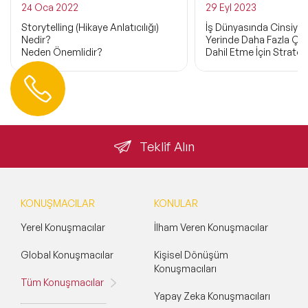
24 Oca 2022
29 Eyl 2023
Storytelling (Hikaye Anlatıcılığı)
İş Dünyasında Cinsiyet E
Nedir?
Yerinde Daha Fazla Çeşit
Neden Önemlidir?
Dahil Etme İçin Strateji
Hemen Ulaşın
0 212 401 35 45
info@speakeragency.com.tr
Teklif Alın
KONUŞMACILAR
KONULAR
Yerel Konuşmacılar
İlham Veren Konuşmacılar
Global Konuşmacılar
Kişisel Dönüşüm
Konuşmacıları
Tüm Konuşmacılar
Yapay Zeka Konuşmacıları