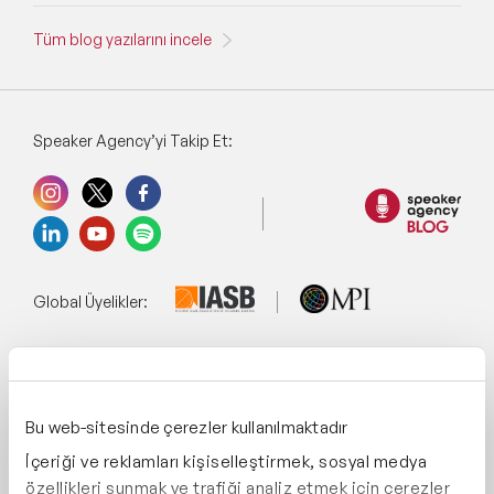
Tüm blog yazılarını incele
Speaker Agency’yi Takip Et:
Global Üyelikler:
Yönetim Sistemi:
Bu web-sitesinde çerezler kullanılmaktadır
İçeriği ve reklamları kişiselleştirmek, sosyal medya
Destekliyoruz:
özellikleri sunmak ve trafiği analiz etmek için çerezler