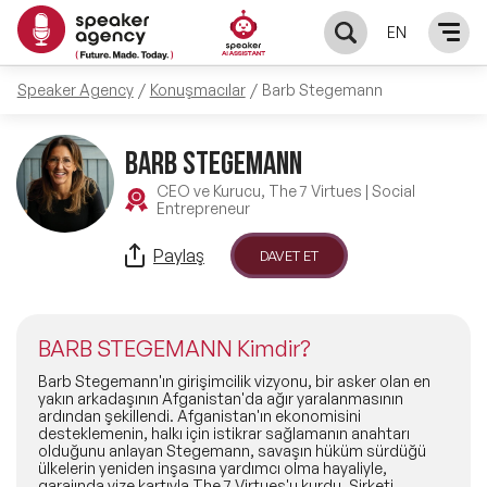
EN
Speaker Agency
Konuşmacılar
Barb Stegemann
KONUŞMACILAR
BARB STEGEMANN
Yerel Konuşmacılar
KONULAR
CEO ve Kurucu, The 7 Virtues | Social
Entrepreneur
Global Konuşmacılar
Öne Çıkan Konular
ÇÖZÜMLER
Paylaş
DAVET ET
Exclusive Konuşmacılar
Exclusive Konuşmacılarımız
Keynote & Konuşma
INFLUENCER
Tüm Konuşmacılar
BARB STEGEMANN Kimdir?
Ünlü Konuşmacılar
Master Class Workshop
HAKKIMIZDA
Barb Stegemann'ın girişimcilik vizyonu, bir asker olan en
yakın arkadaşının Afganistan'da ağır yaralanmasının
ardından şekillendi. Afganistan'ın ekonomisini
İlham Veren Konuşmacılar
Akış Sunumu & Moderasyon
desteklemenin, halkı için istikrar sağlamanın anahtarı
Biz Kimiz?
BLOG
olduğunu anlayan Stegemann, savaşın hüküm sürdüğü
ülkelerin yeniden inşasına yardımcı olma hayaliyle,
İlham Veren Kadın Konuşmacılar
Deneyim Odaklı Çözümler
garajında vize kartıyla The 7 Virtues'u kurdu. Şirketi,