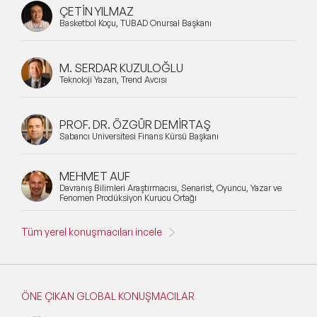
ÇETİN YILMAZ
Basketbol Koçu, TÜBAD Onursal Başkanı
M. SERDAR KUZULOĞLU
Teknoloji Yazarı, Trend Avcısı
PROF. DR. ÖZGÜR DEMİRTAŞ
Sabancı Üniversitesi Finans Kürsü Başkanı
MEHMET AUF
Davranış Bilimleri Araştırmacısı, Senarist, Oyuncu, Yazar ve
Fenomen Prodüksiyon Kurucu Ortağı
Tüm yerel konuşmacıları incele
ÖNE ÇIKAN GLOBAL KONUŞMACILAR