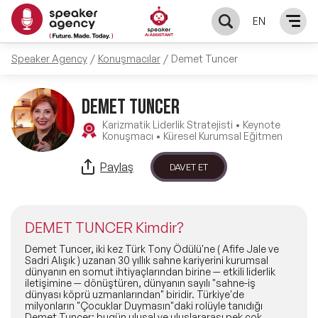
EN
Speaker Agency
Konuşmacılar
Demet Tuncer
KONUŞMACILAR
DEMET TUNCER
Yerel Konuşmacılar
KONULAR
Karizmatik Liderlik Stratejisti • Keynote
Konuşmacı • Küresel Kurumsal Eğitmen
Global Konuşmacılar
Öne Çıkan Konular
ÇÖZÜMLER
Paylaş
DAVET ET
Exclusive Konuşmacılar
Exclusive Konuşmacılarımız
Keynote & Konuşma
INFLUENCER
Tüm Konuşmacılar
DEMET TUNCER Kimdir?
Ünlü Konuşmacılar
Master Class Workshop
HAKKIMIZDA
Demet Tuncer, iki kez Türk Tony Ödülü'ne ( Afife Jale ve
Sadri Alışık ) uzanan 30 yıllık sahne kariyerini kurumsal
dünyanın en somut ihtiyaçlarından birine — etkili liderlik
İlham Veren Konuşmacılar
Akış Sunumu & Moderasyon
iletişimine — dönüştüren, dünyanın sayılı "sahne-iş
Biz Kimiz?
BLOG
dünyası köprü uzmanlarından" biridir. Türkiye'de
milyonların "Çocuklar Duymasın"daki rolüyle tanıdığı
İlham Veren Kadın Konuşmacılar
Deneyim Odaklı Çözümler
Demet Tuncer; bugün ulusal ve uluslararası pek çok