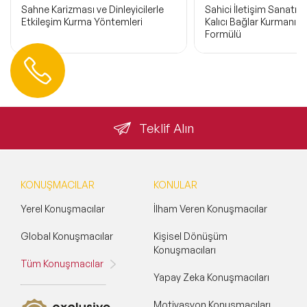
Sahne Karizması ve Dinleyicilerle
Sahici İletişim Sanatı:
Etkileşim Kurma Yöntemleri
Kalıcı Bağlar Kurmanın 
Formülü
Hemen Ulaşın
0 212 401 35 45
info@speakeragency.com.tr
Teklif Alın
KONUŞMACILAR
KONULAR
Yerel Konuşmacılar
İlham Veren Konuşmacılar
Global Konuşmacılar
Kişisel Dönüşüm
Konuşmacıları
Tüm Konuşmacılar
Yapay Zeka Konuşmacıları
Motivasyon Konuşmacıları