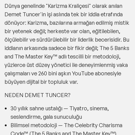
Dünya genelinde "Karizma Kraliçesi" olarak anılan
Demet Tuncer'in işi aslında tek bir iddia etrafında
dönüyor: Karizma, bazılarına armağan edilmiş mistik
bir yetenek değil; herkeste var olan, eğitilebilen,
ölçülebilir ve sürdürülebilir bir liderlik becerisidir. Bu
iddianın arkasında sadece bir fikir değil; The 5 Banks
and The Master Key™ adlı tescilli bir metodoloji,
yüzlerce üst düzey yönetici ile deneyimlenmiş vaka
çalışmaları ve 260 bini aşkın YouTube abonesiyle
büyüyen dijital bir topluluk var.
NEDEN DEMET TUNCER?
30 yıllık sahne ustalığı —
Tiyatro, sinema,
seslendirme, gala sunuculuğu
Bilimsel metodoloji —
The Celebrity Charisma
Code™ (The 5 Banks and The Master Key™)