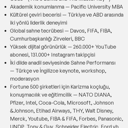
Akademik konumlanma —
Pacific University MBA
Kültürel çeviri becerisi —
Türkiye ve ABD arasında
iki yönlü liderlik deneyimi
Global sahne tecrübesi —
Davos, FIFA, FIBA,
Cumhurbaşkanlığı Zirveleri, BBC
Yüksek dijital görünürlük —
260.000+ YouTube
abonesi, 131.000+ Instagram takipçisi
İki dilde anadil seviyesinde Sahne Performansı
—
Türkçe ve İngilizce keynote, workshop,
moderasyon
Fortune 500 şirketleri için Karizma koçluğu,
konuşmacılık ve eğitimcilik —
NATO DIANA,
Pfizer, Intel, Coca-Cola, Microsoft, Johnson
&Johnson, Etihad Airways, THY, Walt Disney,
Merck, Youtube, FIBA & FIFA, Forbes, Panasonic,
UNDP, Tony & Guy, Schneider Electric, Ford vb.