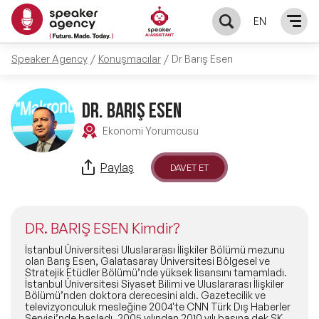
EN
Speaker Agency
Konuşmacılar
Dr Barış Esen
KONUŞMACILAR
Yerel Konuşmacılar
DR. BARIŞ ESEN
KONULAR
Ekonomi Yorumcusu
Global Konuşmacılar
Öne Çıkan Konular
ÇÖZÜMLER
Paylaş
DAVET ET
Exclusive Konuşmacılar
Exclusive Konuşmacılarımız
Keynote & Konuşma
INFLUENCER
Tüm Konuşmacılar
DR. BARIŞ ESEN Kimdir?
Ünlü Konuşmacılar
Master Class Workshop
HAKKIMIZDA
İstanbul Üniversitesi Uluslararası İlişkiler Bölümü mezunu
olan Barış Esen, Galatasaray Üniversitesi Bölgesel ve
Stratejik Etüdler Bölümü’nde yüksek lisansını tamamladı.
İlham Veren Konuşmacılar
Akış Sunumu & Moderasyon
İstanbul Üniversitesi Siyaset Bilimi ve Uluslararası İlişkiler
Biz Kimiz?
BLOG
Bölümü’nden doktora derecesini aldı. Gazetecilik ve
televizyonculuk mesleğine 2004'te CNN Türk Dış Haberler
İlham Veren Kadın Konuşmacılar
Deneyim Odaklı Çözümler
Servisi’nde başladı. 2005 yılından 2010 yılı başına dek SKY