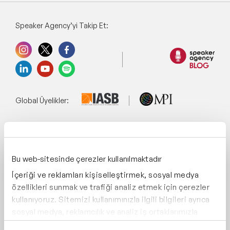
Speaker Agency’yi Takip Et:
Global Üyelikler:
Yönetim Sistemi:
Bu web-sitesinde çerezler kullanılmaktadır
İçeriği ve reklamları kişiselleştirmek, sosyal medya
Destekliyoruz:
özellikleri sunmak ve trafiği analiz etmek için çerezler
kullanıyoruz. Sitemizi kullanımınızla ilgili bilgileri ayrıca
sosyal medya, reklamcılık ve analiz iş ortaklarımızla
paylaşabiliriz. İş ortaklarımız, bu bilgileri kendilerine