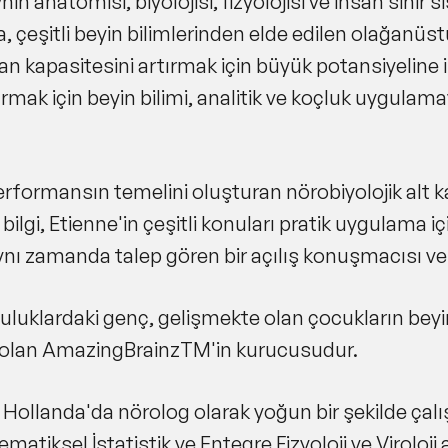
eynin anatomisi, biyolojisi, fizyolojisi ve insan sinir
, çeşitli beyin bilimlerinden elde edilen olağanüst
nsan kapasitesini artırmak için büyük potansiyelin
ırmak için beyin bilimi, analitik ve koçluk uygulam
rformansın temelini oluşturan nörobiyolojik alt ka
u bilgi, Etienne'in çeşitli konuları pratik uygulama 
ynı zamanda talep gören bir açılış konuşmacısı v
pluluklardaki genç, gelişmekte olan çocukların beyi
 olan AmazingBrainzTM'in kurucusudur.
 Hollanda'da nörolog olarak yoğun bir şekilde çalışm
atiksel İstatistik ve Entegre Fizyoloji ve Viroloji 