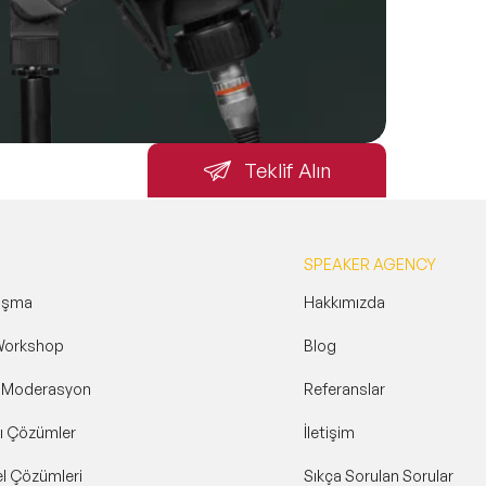
Teklif Alın
SPEAKER AGENCY
uşma
Hakkımızda
Workshop
Blog
& Moderasyon
Referanslar
ı Çözümler
İletişim
l Çözümleri
Sıkça Sorulan Sorular