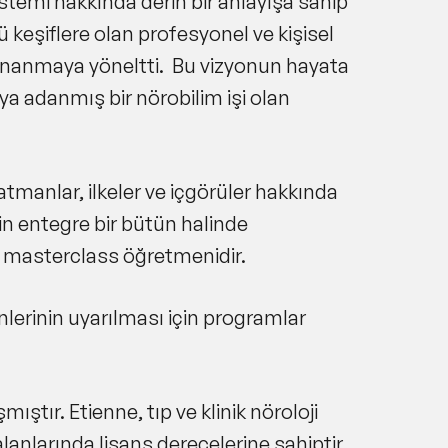
 sistemi hakkında derin bir anlayışa sahip
ü keşiflere olan profesyonel ve kişisel
e inanmaya yöneltti. Bu vizyonun hayata
aya adanmış bir nörobilim işi olan
tmanlar, ilkeler ve içgörüler hakkında
için entegre bir bütün halinde
e masterclass öğretmenidir.
nlerinin uyarılması için programlar
ıştır. Etienne, tıp ve klinik nöroloji
alanlarında lisans derecelerine sahiptir.