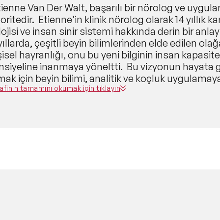
tienne Van Der Walt, başarılı bir nörolog ve uygul
toritedir. Etienne'in klinik nörolog olarak 14 yıllık ka
lojisi ve insan sinir sistemi hakkında derin bir anl
ıllarda, çeşitli beyin bilimlerinden elde edilen ol
şisel hayranlığı, onu bu yeni bilginin insan kapasit
siyeline inanmaya yöneltti. Bu vizyonun hayata ge
mak için beyin bilimi, analitik ve koçluk uygulamay
ozone®'un kurulmasıdır. Etienne, ekip ve organiz
afinin tamamını okumak için tıklayın
uran nörobiyolojik alt katmanlar, ilkeler ve içgörül
tirmiştir. Bu bilgi, Etienne'in çeşitli konuları prat
nde harmanlamasını sağlar. Kendisi aynı zamanda t
sterclass öğretmenidir. Etienne, özellikle dezavan
şmekte olan çocukların beyinlerinin uyarılması iç
uruluş olan AmazingBrainzTM'in kurucusudur. Etie
nda'da nörolog olarak yoğun bir şekilde çalışmıştır.
elerine ek olarak Kimya, Matematiksel İstatistik ve 
arında lisans derecelerine sahiptir. Dr. Etienne v
nme İnovasyonu konsorsiyumunun bir üyesidir.