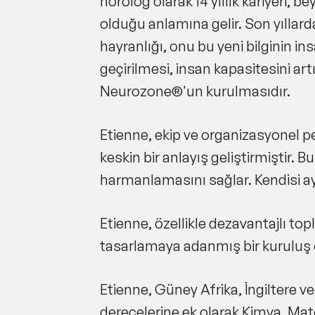
nörolog olarak 14 yıllık kariyeri, b
olduğu anlamına gelir. Son yıllarda
hayranlığı, onu bu yeni bilginin i
geçirilmesi, insan kapasitesini art
Neurozone®'un kurulmasıdır.
Etienne, ekip ve organizasyonel pe
keskin bir anlayış geliştirmiştir. B
harmanlamasını sağlar. Kendisi a
Etienne, özellikle dezavantajlı to
tasarlamaya adanmış bir kuruluş
Etienne, Güney Afrika, İngiltere ve
derecelerine ek olarak Kimya, Matem