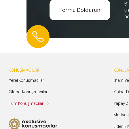
B
Formu Doldurun
ul
ad
Hemen Ulaşın
0 212 401 35 45
info@speakeragency.com.tr
KONUŞMACILAR
KONUL
Yerel Konuşmacılar
İlham V
Global Konuşmacılar
Kişisel
Tüm Konuşmacılar
Yapay Z
Motivas
Liderlik