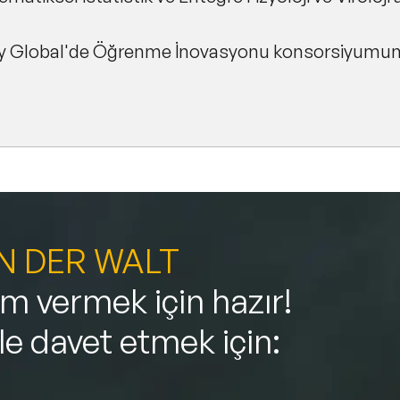
ey Global'de Öğrenme İnovasyonu konsorsiyumunun
AN DER WALT
 vermek için hazır!
ile davet etmek için: