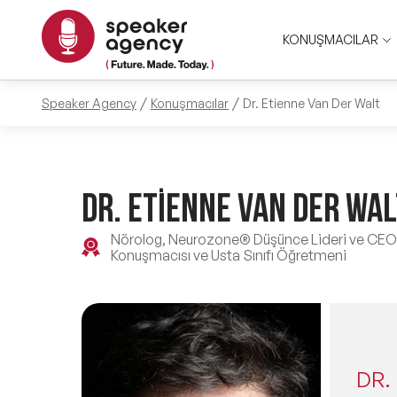
KONUŞMACILAR
Speaker Agency
Konuşmacılar
Dr. Etienne Van Der Walt
DR. ETİENNE VAN DER WAL
Nörolog, Neurozone® Düşünce Lideri ve CEO'su
Konuşmacısı ve Usta Sınıfı Öğretmeni
DR.