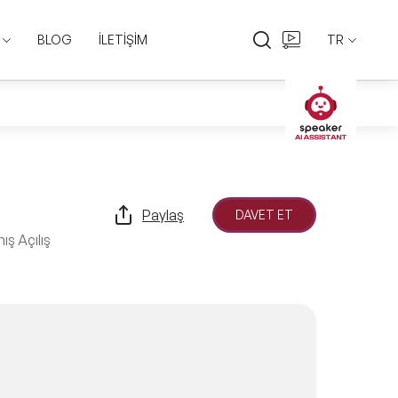
BLOG
İLETİŞİM
TR
EN
TR
Paylaş
DAVET ET
ş Açılış