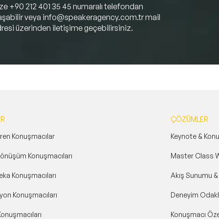
ize
+90 212 401 35 45
numaralı telefondan
aşabilir veya
info@speakeragency.com.tr
mail
resi üzerinden iletişime geçebilirsiniz.
AR
ÇÖZÜMLER
eren Konuşmacılar
Keynote & Kon
 Dönüşüm Konuşmacıları
Master Class 
eka Konuşmacıları
Akış Sunumu 
yon Konuşmacıları
Deneyim Odakl
 Konuşmacıları
Konuşmacı Öze