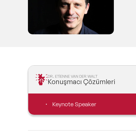
DR. ETİENNE VAN DER WALT
Konuşmacı Çözümleri
Keynote Speaker