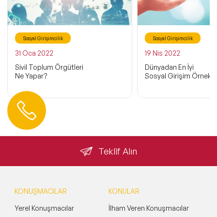
Sosyal Girişimcilik
Sosyal Girişimcilik
31 Oca 2022
19 Nis 2022
Sivil Toplum Örgütleri
Dünyadan En İyi
Ne Yapar?
Sosyal Girişim Örnekler
Hemen Ulaşın
0 212 401 35 45
info@speakeragency.com.tr
Teklif Alın
KONUŞMACILAR
KONULAR
Yerel Konuşmacılar
İlham Veren Konuşmacılar