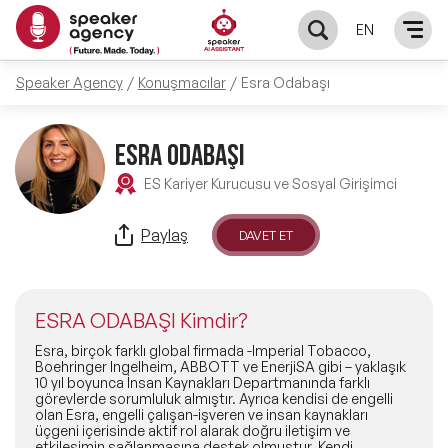
EN
Speaker Agency
Konuşmacılar
Esra Odabaşı
KONUŞMACILAR
Yerel Konuşmacılar
ESRA ODABAŞI
KONULAR
ES Kariyer Kurucusu ve Sosyal Girişimci
Global Konuşmacılar
Öne Çıkan Konular
ÇÖZÜMLER
Paylaş
DAVET ET
Exclusive Konuşmacılar
Exclusive Konuşmacılarımız
Keynote & Konuşma
INFLUENCER
Tüm Konuşmacılar
ESRA ODABAŞI Kimdir?
Ünlü Konuşmacılar
Master Class Workshop
HAKKIMIZDA
Esra, birçok farklı global firmada -Imperial Tobacco,
Boehringer Ingelheim, ABBOTT ve EnerjiSA gibi – yaklaşık
10 yıl boyunca İnsan Kaynakları Departmanında farklı
İlham Veren Konuşmacılar
Akış Sunumu & Moderasyon
görevlerde sorumluluk almıştır. Ayrıca kendisi de engelli
Biz Kimiz?
BLOG
olan Esra, engelli çalışan-işveren ve insan kaynakları
üçgeni içerisinde aktif rol alarak doğru iletişim ve
İlham Veren Kadın Konuşmacılar
Deneyim Odaklı Çözümler
etkileşimin sağlanmasına destek olmuştur. Kendi