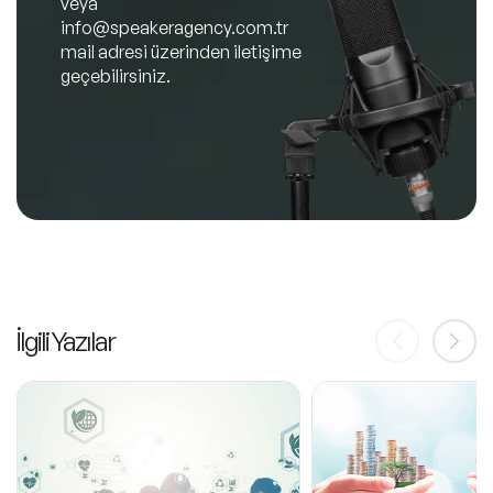
veya
info@speakeragency.com.tr
mail adresi üzerinden iletişime
geçebilirsiniz.
İlgili Yazılar