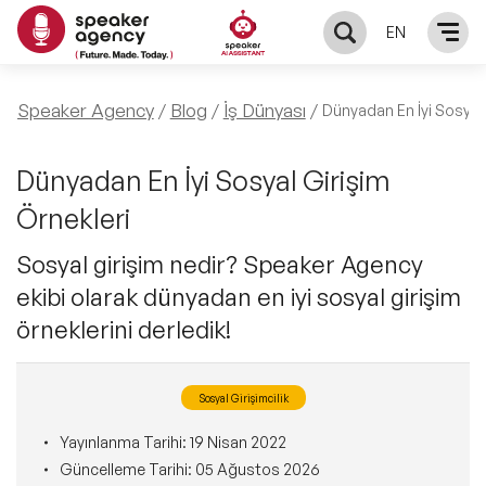
EN
KONUŞMACILAR
Speaker Agency
Blog
İş Dünyası
Dünyadan En İyi Sosyal 
Yerel Konuşmacılar
KONULAR
Dünyadan En İyi Sosyal Girişim
Örnekleri
Global Konuşmacılar
Öne Çıkan Konular
ÇÖZÜMLER
Sosyal girişim nedir? Speaker Agency
Exclusive Konuşmacılar
ekibi olarak dünyadan en iyi sosyal girişim
Exclusive Konuşmacılarımız
Keynote & Konuşma
INFLUENCER
örneklerini derledik!
Tüm Konuşmacılar
Ünlü Konuşmacılar
Master Class Workshop
HAKKIMIZDA
Sosyal Girişimcilik
İlham Veren Konuşmacılar
Akış Sunumu & Moderasyon
Biz Kimiz?
BLOG
Yayınlanma Tarihi:
19 Nisan 2022
Güncelleme Tarihi:
05 Ağustos 2026
İlham Veren Kadın Konuşmacılar
Deneyim Odaklı Çözümler