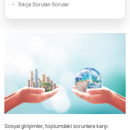
ve Kapsayıcılık Konuşmacıları
Sıkça Sorulan Sorular
Tüm Konular
Trend Konular
🔥 Global Konuşmacılar
🔥 Motivasyon Konuşmacıları
🔥 Liderlik Konuşmacıları
🔥 Ekonomi Konuşmacıları
🔥 Yapay Zeka Konuşmacıları
Sosyal girişimler, toplumdaki sorunlara karşı