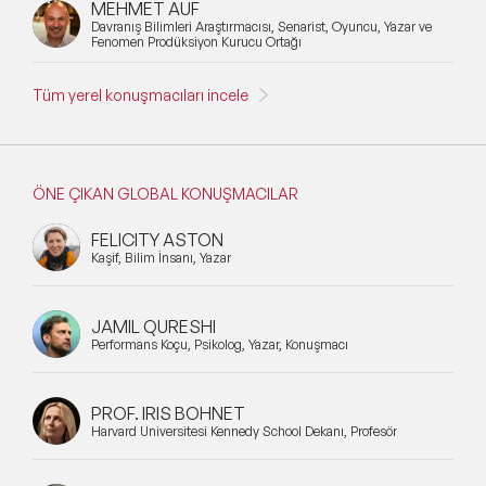
MEHMET AUF
Davranış Bilimleri Araştırmacısı, Senarist, Oyuncu, Yazar ve
Fenomen Prodüksiyon Kurucu Ortağı
Tüm yerel konuşmacıları incele
ÖNE ÇIKAN GLOBAL KONUŞMACILAR
FELICITY ASTON
Kaşif, Bilim İnsanı, Yazar
JAMIL QURESHI
Performans Koçu, Psikolog, Yazar, Konuşmacı
PROF. IRIS BOHNET
Harvard Üniversitesi Kennedy School Dekanı, Profesör