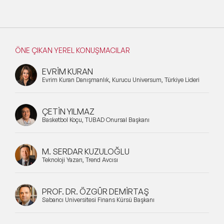
ÖNE ÇIKAN YEREL KONUŞMACILAR
EVRİM KURAN
Evrim Kuran Danışmanlık, Kurucu Universum, Türkiye Lideri
ÇETİN YILMAZ
Basketbol Koçu, TÜBAD Onursal Başkanı
M. SERDAR KUZULOĞLU
Teknoloji Yazarı, Trend Avcısı
PROF. DR. ÖZGÜR DEMİRTAŞ
Sabancı Üniversitesi Finans Kürsü Başkanı