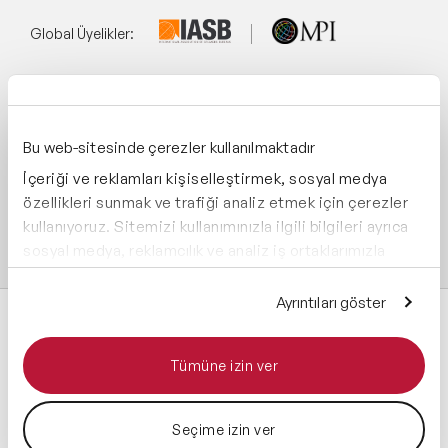
Global Üyelikler:
Yönetim Sistemi:
Bu web-sitesinde çerezler kullanılmaktadır
İçeriği ve reklamları kişiselleştirmek, sosyal medya
Destekliyoruz:
özellikleri sunmak ve trafiği analiz etmek için çerezler
kullanıyoruz. Sitemizi kullanımınızla ilgili bilgileri ayrıca
sosyal medya, reklamcılık ve analiz iş ortaklarımızla
paylaşabiliriz. İş ortaklarımız, bu bilgileri kendilerine
sağladığınız veya hizmetlerini kullanırken topladıkları
Ayrıntıları göster
diğer bilgilerle birleştirebilir.
Tümüne izin ver
Tüm hakları saklıdır 2026 © Speaker Agency
Seçime izin ver