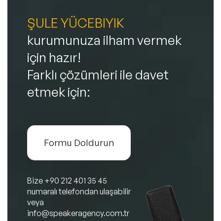
ŞULE YÜCEBIYIK
kurumunuza ilham vermek
için hazır!
Farklı çözümleri ile davet
etmek için:
Formu Doldurun
Bize
+90 212 401 35 45
numaralı telefondan ulaşabilir
veya
info@speakeragency.com.tr