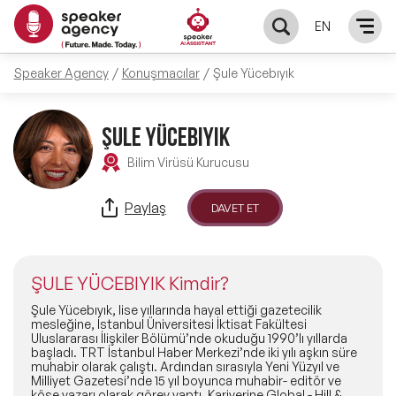
EN
Speaker Agency
Konuşmacılar
Şule Yücebıyık
KONUŞMACILAR
Yerel Konuşmacılar
ŞULE YÜCEBIYIK
KONULAR
Bilim Virüsü Kurucusu
Global Konuşmacılar
Öne Çıkan Konular
ÇÖZÜMLER
Paylaş
DAVET ET
Exclusive Konuşmacılar
Exclusive Konuşmacılarımız
Keynote & Konuşma
INFLUENCER
Tüm Konuşmacılar
ŞULE YÜCEBIYIK Kimdir?
Ünlü Konuşmacılar
Master Class Workshop
HAKKIMIZDA
Şule Yücebıyık, lise yıllarında hayal ettiği gazetecilik
mesleğine, İstanbul Üniversitesi İktisat Fakültesi
Uluslararası İlişkiler Bölümü’nde okuduğu 1990’lı yıllarda
İlham Veren Konuşmacılar
Akış Sunumu & Moderasyon
başladı. TRT İstanbul Haber Merkezi’nde iki yılı aşkın süre
Biz Kimiz?
BLOG
muhabir olarak çalıştı. Ardından sırasıyla Yeni Yüzyıl ve
Milliyet Gazetesi’nde 15 yıl boyunca muhabir- editör ve
İlham Veren Kadın Konuşmacılar
Deneyim Odaklı Çözümler
köşe yazarı olarak görev yaptı. Kariyerine Global - Hill &